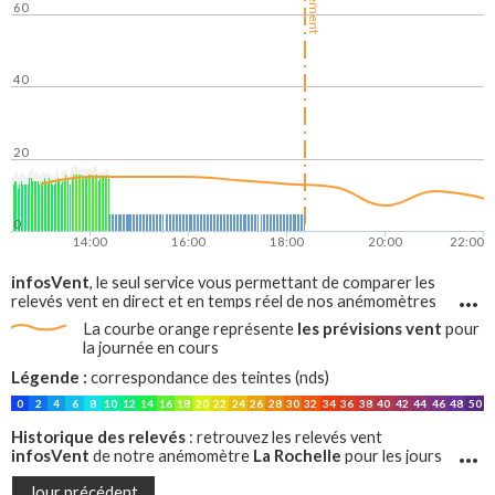
60
40
20
0
14:00
16:00
18:00
20:00
22:00
infosVent
, le seul service vous permettant de comparer les
relevés vent en direct et en temps réel de nos anémomètres
avec les prévisions vent, sur tout le littoral francais !
les prévisions vent
La courbe orange représente
pour
la journée en cours
Légende :
correspondance des teintes (nds)
0
2
4
6
8
10
12
14
16
18
20
22
24
26
28
30
32
34
36
38
40
42
44
46
48
50
Historique des relevés
: retrouvez les relevés vent
infosVent
La Rochelle
de notre anémomètre
pour les jours
précédents
Jour précédent