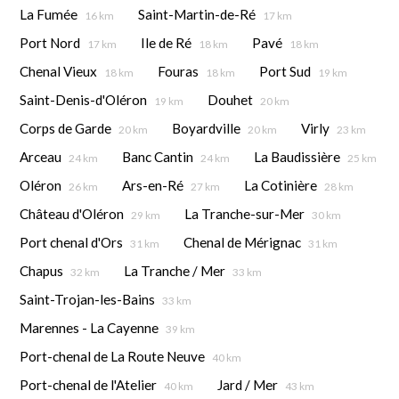
La Fumée
Saint-Martin-de-Ré
16 km
17 km
Port Nord
Ile de Ré
Pavé
17 km
18 km
18 km
Chenal Vieux
Fouras
Port Sud
18 km
18 km
19 km
Saint-Denis-d'Oléron
Douhet
19 km
20 km
Corps de Garde
Boyardville
Virly
20 km
20 km
23 km
Arceau
Banc Cantin
La Baudissière
24 km
24 km
25 km
Oléron
Ars-en-Ré
La Cotinière
26 km
27 km
28 km
Château d'Oléron
La Tranche-sur-Mer
29 km
30 km
Port chenal d'Ors
Chenal de Mérignac
31 km
31 km
Chapus
La Tranche / Mer
32 km
33 km
Saint-Trojan-les-Bains
33 km
Marennes - La Cayenne
39 km
Port-chenal de La Route Neuve
40 km
Port-chenal de l'Atelier
Jard / Mer
40 km
43 km