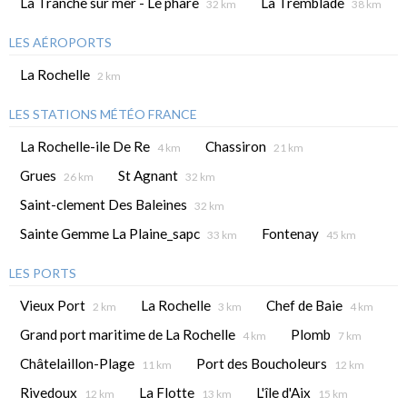
La Tranche sur mer - Le phare
La Tremblade
32 km
38 km
LES AÉROPORTS
La Rochelle
2 km
LES STATIONS MÉTÉO FRANCE
La Rochelle-ile De Re
Chassiron
4 km
21 km
Grues
St Agnant
26 km
32 km
Saint-clement Des Baleines
32 km
Sainte Gemme La Plaine_sapc
Fontenay
33 km
45 km
LES PORTS
Vieux Port
La Rochelle
Chef de Baie
2 km
3 km
4 km
Grand port maritime de La Rochelle
Plomb
4 km
7 km
Châtelaillon-Plage
Port des Boucholeurs
11 km
12 km
Rivedoux
La Flotte
L'île d'Aix
12 km
13 km
15 km