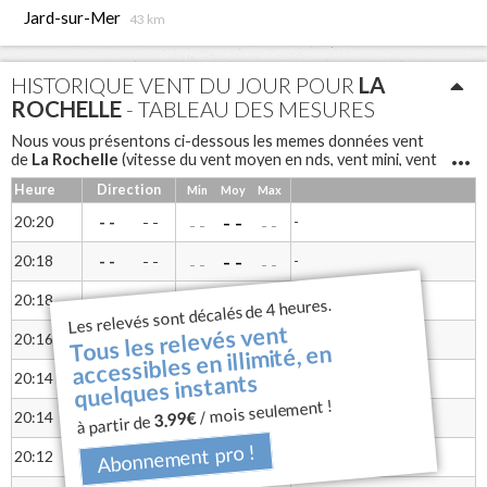
Jard-sur-Mer
43 km
HISTORIQUE VENT DU JOUR POUR
LA
ROCHELLE
- TABLEAU DES MESURES
Nous vous présentons ci-dessous les memes données vent
La Rochelle
de
(vitesse du vent moyen en nds, vent mini, vent
maxi, rafales et direction du vent) sous forme de tableau pour
Heure
Direction
Min
Moy
Max
une lecture différente
La Rochelle
Notre anémomètre à coupelles
mesure la vitesse
- -
20:20
- -
-
- -
- -
- -
du vent et une girouette permet d'avoir la direction.
- -
20:18
- -
-
- -
- -
- -
- -
20:18
- -
-
- -
Les relevés sont décalés de 4 heures.
- -
- -
Tous les relevés vent
- -
20:16
- -
-
- -
- -
- -
accessibles en illimité, en
- -
quelques instants
20:14
- -
-
- -
- -
- -
/ mois seulement !
- -
3.99€
20:14
- -
-
- -
à partir de
- -
- -
Abonnement pro !
- -
20:12
- -
-
- -
- -
- -