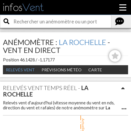
ANÉMOMÈTRE :
LA ROCHELLE
-
VENT EN DIRECT
Position 46.1428 / -1.17177
RELEVÉS VENT
PRÉVISIONS MÉTÉO
CARTE
RELEVÉS VENT TEMPS RÉEL -
LA
ROCHELLE
Relevés vent d'aujourd'hui (vitesse moyenne du vent en nds,
La
direction du vent et rafales) de notre anémomètre sur
Rochelle
La
. Météo vent en direct et en temps réel sur
Rochelle
pour avoir la force du vent et les rafales.
Actuellement