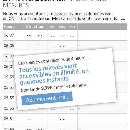
MESURES
Nous vous présentons ci-dessous les memes données vent
CNT - La Tranche sur Mer
de
(vitesse du vent moyen en nds,
vent mini, vent maxi, rafales et direction du vent) sous forme
Heure
Direction
Min
Moy
Max
de tableau pour une lecture différente
CNT - La Tranche sur Mer
Notre anémomètre à coupelles
- -
06:07
- -
-
- -
- -
- -
mesure la vitesse du vent et une girouette permet d'avoir la
direction.
- -
06:05
- -
-
- -
- -
- -
- -
06:03
- -
-
- -
Les relevés sont décalés de 4 heures.
- -
- -
Tous les relevés vent
- -
06:01
- -
-
- -
- -
- -
accessibles en illimité, en
- -
quelques instants
05:59
- -
-
- -
- -
- -
/ mois seulement !
- -
3.99€
05:57
- -
-
- -
à partir de
- -
- -
Abonnement pro !
- -
05:55
- -
-
- -
- -
- -
- -
05:53
- -
-
- -
- -
- -
- -
05:51
- -
-
- -
- -
- -
- -
05:49
- -
-
- -