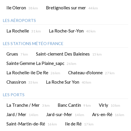
Ile Oleron
Bretignolles sur mer
38 km
44 km
LES AÉROPORTS
La Rochelle
La Roche-Sur-Yon
31 km
40 km
LES STATIONS MÉTÉO FRANCE
Grues
Saint-clement Des Baleines
7 km
15 km
Sainte Gemme La Plaine_sapc
26 km
La Rochelle-ile De Re
Chateau-d'olonne
26 km
27 km
Chassiron
La Roche Sur Yon
33 km
40 km
LES PORTS
La Tranche / Mer
Banc Cantin
Virly
3 km
9 km
10 km
Jard / Mer
Jard-sur-Mer
Ars-en-Ré
14 km
14 km
16 km
Saint-Martin-de-Ré
Ile de Ré
16 km
17 km