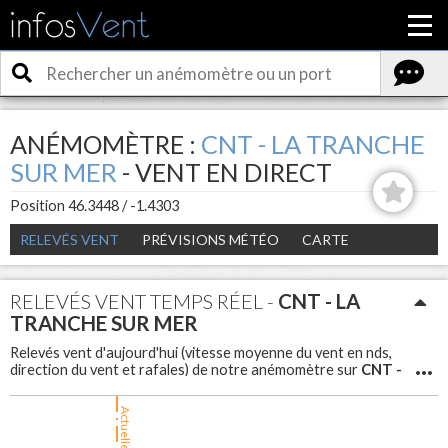
ANÉMOMÈTRE :
CNT - LA TRANCHE
SUR MER
- VENT EN DIRECT
Position 46.3448 / -1.4303
RELEVÉS VENT
PRÉVISIONS MÉTÉO
CARTE
RELEVÉS VENT TEMPS RÉEL -
CNT - LA
TRANCHE SUR MER
Relevés vent d'aujourd'hui (vitesse moyenne du vent en nds,
CNT -
direction du vent et rafales) de notre anémomètre sur
La Tranche sur Mer
. Météo vent en direct et en temps réel
CNT - La Tranche sur Mer
sur
pour avoir la force du vent et
Actuellement
les rafales.