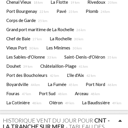
Chenal Vieux
La Flotte
Rivedoux
18 km
19 km
20 km
Port Bourgenay
Pavé
Plomb
22 km
23 km
24 km
Corps de Garde
25 km
Grand port maritime de La Rochelle
26 km
Chef de Baie
La Rochelle
27 km
30 km
Vieux Port
Les Minimes
30 km
30 km
Les Sables-d'Olonne
Saint-Denis-d'Oléron
33 km
35 km
Douhet
Châtelaillon-Plage
39 km
41 km
Port des Boucholeurs
L'île d'Aix
42 km
42 km
Boyardville
La Fumée
Port Nord
44 km
45 km
46 km
Fouras
Port Sud
Arceau
47 km
48 km
48 km
La Cotinière
Oléron
La Baudissière
48 km
49 km
49 km
HISTORIQUE VENT DU JOUR POUR
CNT -
LA TRANCHE SUR MER
- TABLEAU DES