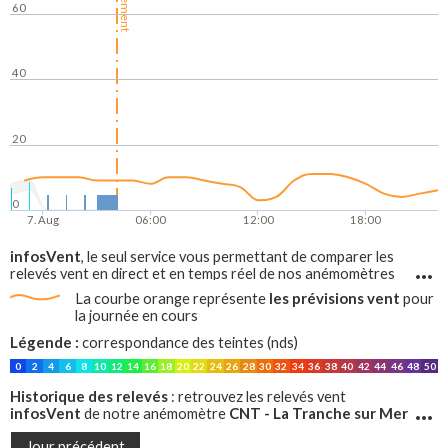
60
40
20
0
7. Aug
06:00
12:00
18:00
infosVent
, le seul service vous permettant de comparer les
relevés vent en direct et en temps réel de nos anémomètres
avec les prévisions vent, sur tout le littoral francais !
les prévisions vent
La courbe orange représente
pour
la journée en cours
Légende :
correspondance des teintes (nds)
0
2
4
6
8
10
12
14
16
18
20
22
24
26
28
30
32
34
36
38
40
42
44
46
48
50
Historique des relevés
: retrouvez les relevés vent
infosVent
CNT - La Tranche sur Mer
de notre anémomètre
pour les jours précédents
Jour précédent