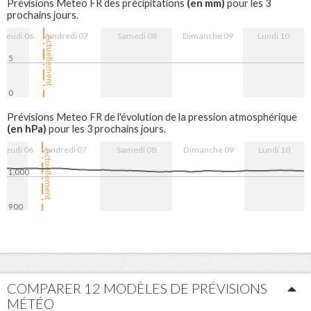
(en mm)
Prévisions Meteo FR des précipitations
pour les 3
prochains jours.
Jeudi 06
Vendredi 07
Samedi 08
Dimanche 09
Lundi 10
Actuellement
5
0
7. Aug
8. Aug
9. Aug
10. Aug
Prévisions Meteo FR de l'évolution de la pression atmosphérique
(en hPa)
pour les 3 prochains jours.
Jeudi 06
Vendredi 07
Samedi 08
Dimanche 09
Lundi 10
Actuellement
1,000
900
7. Aug
8. Aug
9. Aug
10. Aug
COMPARER 12 MODÈLES DE PRÉVISIONS
MÉTÉO