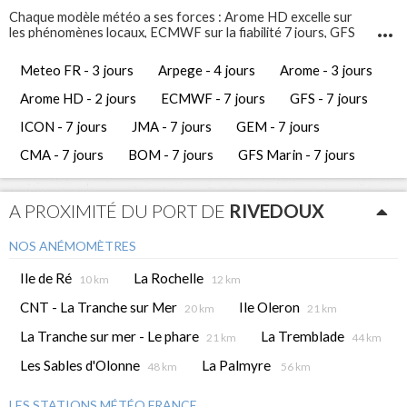
Chaque modèle météo a ses forces : Arome HD excelle sur
les phénomènes locaux, ECMWF sur la fiabilité 7 jours, GFS
Marin sur l'état de la mer. Comparez-les pour prendre les
meilleures décisions de navigation.
Meteo FR - 3 jours
Arpege - 4 jours
Arome - 3 jours
Infosvent vous propose 12 modèles météo différents pour
Rivedoux
. Ces prévisions météo gratuites vous permettent
Arome HD - 2 jours
ECMWF - 7 jours
GFS - 7 jours
d'avoir une vue complète et de comparer les tendances
météorologiques des jours à venir.
ICON - 7 jours
JMA - 7 jours
GEM - 7 jours
CMA - 7 jours
BOM - 7 jours
GFS Marin - 7 jours
A PROXIMITÉ DU PORT DE
RIVEDOUX
NOS ANÉMOMÈTRES
Ile de Ré
La Rochelle
10 km
12 km
CNT - La Tranche sur Mer
Ile Oleron
20 km
21 km
La Tranche sur mer - Le phare
La Tremblade
21 km
44 km
Les Sables d'Olonne
La Palmyre
48 km
56 km
LES STATIONS MÉTÉO FRANCE