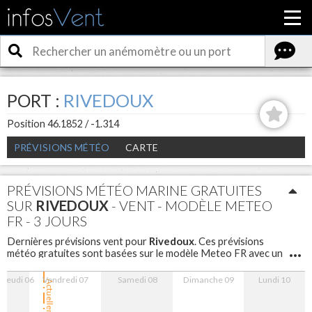
PORT :
RIVEDOUX
Position 46.1852 / -1.314
PRÉVISIONS MÉTÉO
CARTE
PRÉVISIONS MÉTÉO MARINE GRATUITES
SUR
RIVEDOUX
- VENT - MODÈLE METEO
FR - 3 JOURS
Rivedoux
Dernières prévisions vent pour
. Ces prévisions
météo gratuites sont basées sur le modèle Meteo FR avec un
maillage de 5 km sont disponibles pour les 3 prochains jours
avec un pas d'une heure.
Jeudi 06
Vendredi 07
Samedi 08
Dimanche 09
Lundi 10
Actuellement