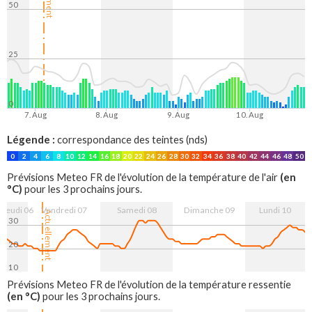
50
25
0
7. Aug
8. Aug
9. Aug
10. Aug
Légende :
correspondance des teintes (nds)
0
2
4
6
8
10
12
14
16
18
20
22
24
26
28
30
32
34
36
38
40
42
44
46
48
50
(en
Prévisions Meteo FR de l'évolution de la température de l'air
°C)
pour les 3 prochains jours.
Jeudi 06
Vendredi 07
Samedi 08
Dimanche 09
Lundi 10
Actuellement
30
20
10
7. Aug
8. Aug
9. Aug
10. Aug
Prévisions Meteo FR de l'évolution de la température ressentie
(en °C)
pour les 3 prochains jours.