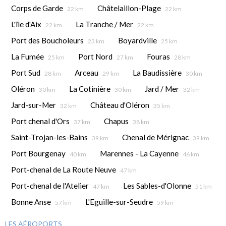
Corps de Garde
Châtelaillon-Plage
22 km
22 km
L'île d'Aix
La Tranche / Mer
22 km
22 km
Port des Boucholeurs
Boyardville
23 km
25 km
La Fumée
Port Nord
Fouras
25 km
27 km
28 km
Port Sud
Arceau
La Baudissière
28 km
29 km
30 km
Oléron
La Cotinière
Jard / Mer
30 km
30 km
32 km
Jard-sur-Mer
Château d'Oléron
32 km
35 km
Port chenal d'Ors
Chapus
37 km
38 km
Saint-Trojan-les-Bains
Chenal de Mérignac
39 km
39 km
Port Bourgenay
Marennes - La Cayenne
40 km
46 km
Port-chenal de La Route Neuve
47 km
Port-chenal de l'Atelier
Les Sables-d'Olonne
47 km
51 km
Bonne Anse
L'Eguille-sur-Seudre
57 km
59 km
LES AÉROPORTS