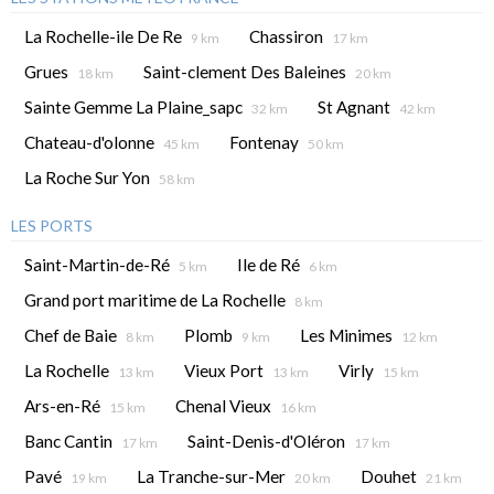
La Rochelle-ile De Re
Chassiron
9 km
17 km
Grues
Saint-clement Des Baleines
18 km
20 km
Sainte Gemme La Plaine_sapc
St Agnant
32 km
42 km
Chateau-d'olonne
Fontenay
45 km
50 km
La Roche Sur Yon
58 km
LES PORTS
Saint-Martin-de-Ré
Ile de Ré
5 km
6 km
Grand port maritime de La Rochelle
8 km
Chef de Baie
Plomb
Les Minimes
8 km
9 km
12 km
La Rochelle
Vieux Port
Virly
13 km
13 km
15 km
Ars-en-Ré
Chenal Vieux
15 km
16 km
Banc Cantin
Saint-Denis-d'Oléron
17 km
17 km
Pavé
La Tranche-sur-Mer
Douhet
19 km
20 km
21 km