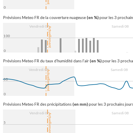
0
08:00
16:00
8. Aug
08:00
(en %)
Prévisions Meteo FR de la couverture nuageuse
pour les 3 prochain
Vendredi 07
Samedi 08
Actuellement
100
0
08:00
16:00
8. Aug
08:00
(en %)
Prévisions Meteo FR du taux d'humidité dans l'air
pour les 3 prochai
Vendredi 07
Samedi 08
Actuellement
50
0
08:00
16:00
8. Aug
08:00
(en mm)
Prévisions Meteo FR des précipitations
pour les 3 prochains jours
Vendredi 07
Samedi 08
Actuellement
5