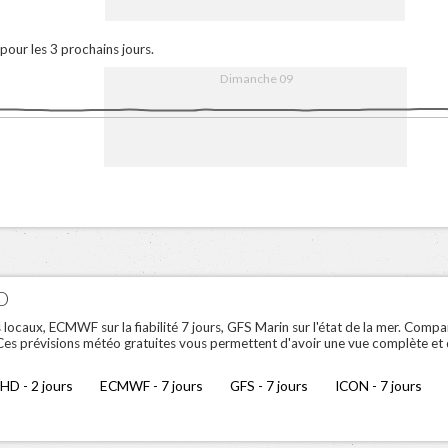
16:00
9. Aug
08:00
16:00
10. Au
pour les 3 prochains jours.
Dimanche 09
16:00
9. Aug
08:00
16:00
10. Au
O
aux, ECMWF sur la fiabilité 7 jours, GFS Marin sur l'état de la mer. Compar
 Ces prévisions météo gratuites vous permettent d'avoir une vue complète et
HD - 2 jours
ECMWF - 7 jours
GFS - 7 jours
ICON - 7 jours