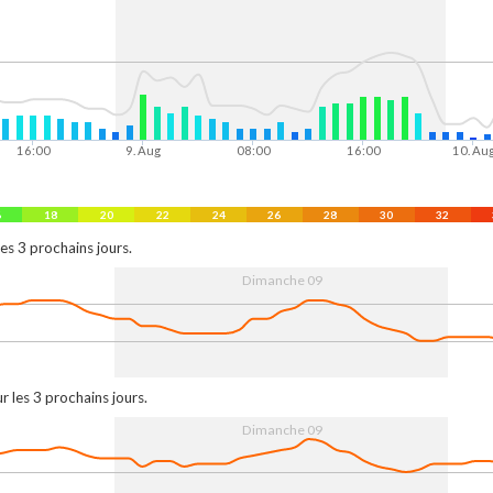
16:00
9. Aug
08:00
16:00
10. Au
6
18
20
22
24
26
28
30
32
es 3 prochains jours.
Dimanche 09
16:00
9. Aug
08:00
16:00
10. Au
r les 3 prochains jours.
Dimanche 09