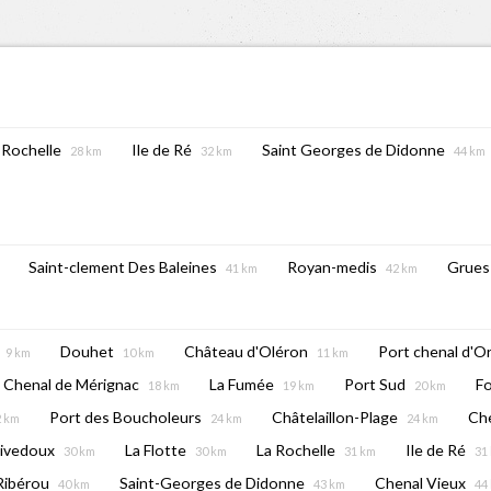
 Rochelle
Ile de Ré
Saint Georges de Didonne
28 km
32 km
44 km
Saint-clement Des Baleines
Royan-medis
Grues
41 km
42 km
Douhet
Château d'Oléron
Port chenal d'O
9 km
10 km
11 km
Chenal de Mérignac
La Fumée
Port Sud
F
18 km
19 km
20 km
Port des Boucholeurs
Châtelaillon-Plage
Che
2 km
24 km
24 km
ivedoux
La Flotte
La Rochelle
Ile de Ré
30 km
30 km
31 km
31
Ribérou
Saint-Georges de Didonne
Chenal Vieux
40 km
43 km
44