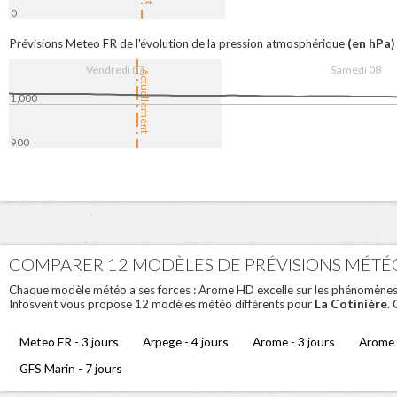
0
08:00
16:00
8. Aug
08:00
(en hPa)
Prévisions Meteo FR de l'évolution de la pression atmosphérique
Vendredi 07
Samedi 08
Actuellement
1,000
900
08:00
16:00
8. Aug
08:00
COMPARER 12 MODÈLES DE PRÉVISIONS MÉTÉ
Chaque modèle météo a ses forces : Arome HD excelle sur les phénomènes loc
La Cotinière
Infosvent vous propose 12 modèles météo différents pour
.
Meteo FR - 3 jours
Arpege - 4 jours
Arome - 3 jours
Arome 
GFS Marin - 7 jours