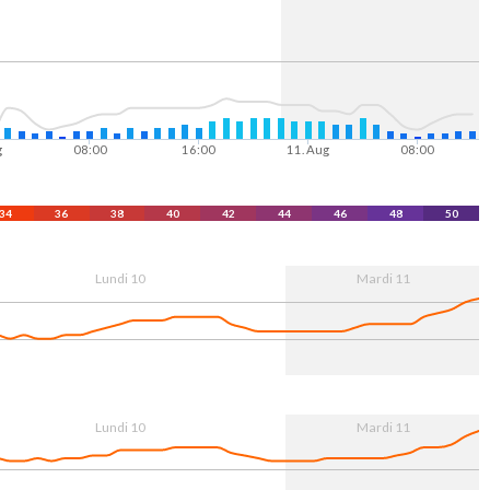
g
08:00
16:00
11. Aug
08:00
34
36
38
40
42
44
46
48
50
Lundi 10
Mardi 11
g
08:00
16:00
11. Aug
08:00
Lundi 10
Mardi 11