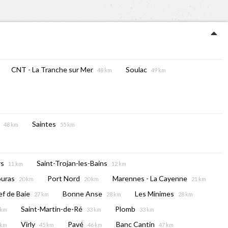
CNT - La Tranche sur Mer
Soulac
48 km
49 km
Saintes
48 km
55 km
rs
Saint-Trojan-les-Bains
11 km
12 km
ouras
Port Nord
Marennes - La Cayenne
20 km
20 km
21 km
f de Baie
Bonne Anse
Les Minimes
27 km
28 km
28 km
Saint-Martin-de-Ré
Plomb
 km
33 km
33 km
Virly
Pavé
Banc Cantin
 km
45 km
46 km
47 km