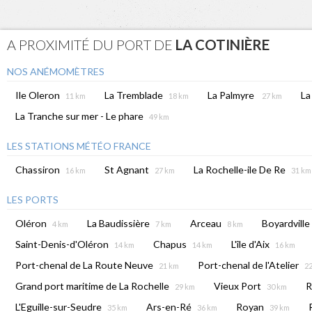
A PROXIMITÉ DU PORT DE
LA COTINIÈRE
NOS ANÉMOMÈTRES
Ile Oleron
La Tremblade
La Palmyre
La
11 km
18 km
27 km
La Tranche sur mer - Le phare
49 km
LES STATIONS MÉTÉO FRANCE
Chassiron
St Agnant
La Rochelle-ile De Re
16 km
27 km
31 km
LES PORTS
Oléron
La Baudissière
Arceau
Boyardville
4 km
7 km
8 km
Saint-Denis-d'Oléron
Chapus
L'île d'Aix
14 km
14 km
16 km
Port-chenal de La Route Neuve
Port-chenal de l'Atelier
21 km
2
Grand port maritime de La Rochelle
Vieux Port
R
29 km
30 km
L'Eguille-sur-Seudre
Ars-en-Ré
Royan
35 km
36 km
39 km