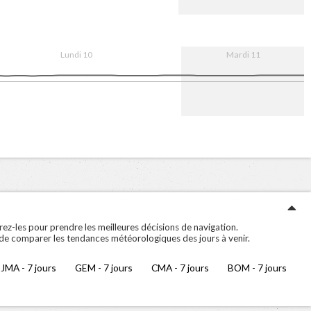
g
08:00
16:00
11. Aug
08:00
Lundi 10
Mardi 11
g
08:00
16:00
11. Aug
08:00
ez-les pour prendre les meilleures décisions de navigation.
 de comparer les tendances météorologiques des jours à venir.
JMA - 7 jours
GEM - 7 jours
CMA - 7 jours
BOM - 7 jours