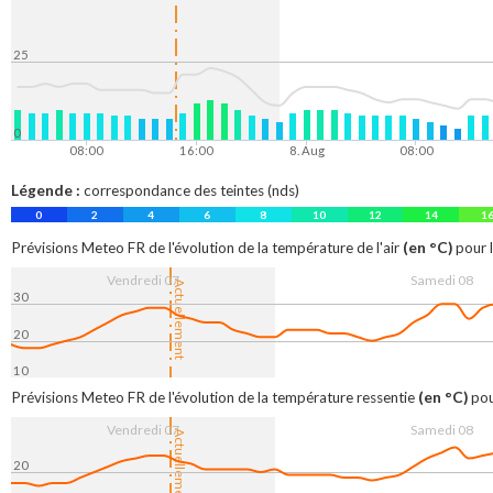
25
0
08:00
16:00
8. Aug
08:00
Légende :
correspondance des teintes (nds)
0
2
4
6
8
10
12
14
1
(en °C)
Prévisions Meteo FR de l'évolution de la température de l'air
pour l
Vendredi 07
Samedi 08
Actuellement
30
20
10
08:00
16:00
8. Aug
08:00
(en °C)
Prévisions Meteo FR de l'évolution de la température ressentie
pou
Vendredi 07
Samedi 08
Actuellement
20