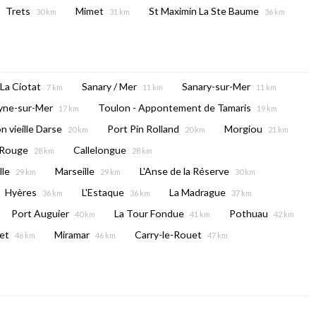
Trets
Mimet
St Maximin La Ste Baume
30 km
31 km
36 km
La Ciotat
Sanary / Mer
Sanary-sur-Mer
7 km
11 km
11 km
yne-sur-Mer
Toulon - Appontement de Tamaris
17 km
19 km
n vieille Darse
Port Pin Rolland
Morgiou
20 km
20 km
21 km
 Rouge
Callelongue
28 km
28 km
lle
Marseille
L'Anse de la Réserve
29 km
29 km
30 km
Hyères
L'Estaque
La Madrague
36 km
36 km
37 km
Port Auguier
La Tour Fondue
Pothuau
40 km
41 km
42 km
et
Miramar
Carry-le-Rouet
46 km
46 km
47 km