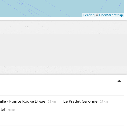
Leaflet
| ©
OpenStreetMap
ille - Pointe Rouge Digue
Le Pradet Garonne
28 km
29 km
 Jaï
50 km