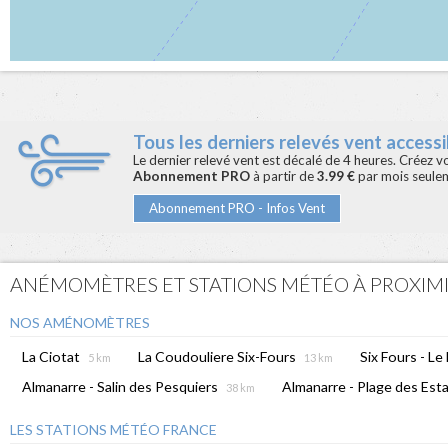
Tous les derniers relevés vent accessib
Le dernier relevé vent est décalé de 4 heures. Créez 
Abonnement PRO
à partir de
3.99 €
par mois seule
Abonnement PRO - Infos Vent
ANÉMOMÈTRES ET STATIONS MÉTÉO À PROXIM
NOS AMÉNOMÈTRES
La Ciotat
La Coudouliere Six-Fours
Six Fours - Le
5 km
13 km
Almanarre - Salin des Pesquiers
Almanarre - Plage des Es
38 km
LES STATIONS MÉTÉO FRANCE