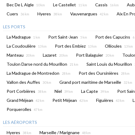
Bec De L Aigle
Le Castellet
Cassis
Aub
10 km
11 km
16 km
Cuers
Hyeres
Vauvenargues
Aix En P
36 km
38 km
42 km
LES PORTS
La Madrague
Port Saint-Jean
Port des Capucins
1 km
5 km
6
La Coudoulière
Port des Embiez
Ollioules
13 km
13 km
13 km
Manteau
Lazaret
Port Balaguier
Toulo
20 km
20 km
20 km
Toulon Darse nord du Mourillon
Saint Louis du Mourillon
21 km
La Madrague de Montredon
Port des Oursinières
28 km
28 km
Vallon des Auffes
Grand port maritime de Marseille
30 km
32 km
Port Corbières
Niel
La Capte
Port Sain
38 km
39 km
39 km
Grand Méjean
Petit Méjean
Figuières
L
42 km
42 km
43 km
Porquerolles
47 km
LES AÉROPORTS
Hyeres
Marseille / Marignane
38 km
48 km