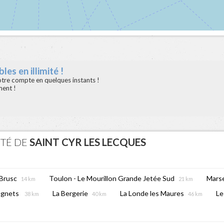
les en illimité !
votre compte en quelques instants !
ment !
ITÉ DE
SAINT CYR LES LECQUES
 Brusc
Toulon - Le Mourillon Grande Jetée Sud
Marse
14 km
21 km
tagnets
La Bergerie
La Londe les Maures
Le
38 km
40 km
46 km