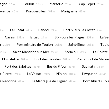
agne
Toulon
Marseille
Cap Cepet
16 km
18 km
23 km
23 km
rovence
Porquerolles
Marignane
45 km
48 km
48 km
La Ciotat
Bandol
Port-Vieux La Ciotat
 km
6 km
7 km
7 km
Cassis
Brusc
Six Fours les Plages
La Se
13 km
14 km
15 km
n
Port militaire de Toulon
Saint-Elme
Toulo
20 km
20 km
20 km
Saint-Mandrier-sur-Mer
Sormiou
La Pointe
21 km
22 km
22 km
L'Escalette
Port des Goudes
Vieux-Port de Marsei
28 km
28 km
Port des Salettes
Iles du Frioul
Saumaty
33 km
33 km
36 km
t-Pierre
La Vesse
Niolon
L'Ayguade
39 km
39 km
40 km
40 km
a Redonne
La Madrague de Gignac
Port Abri du Rou
44 km
44 km