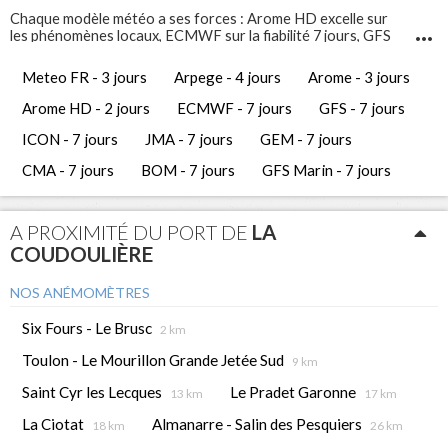
Chaque modèle météo a ses forces : Arome HD excelle sur
les phénomènes locaux, ECMWF sur la fiabilité 7 jours, GFS
Marin sur l'état de la mer. Comparez-les pour prendre les
meilleures décisions de navigation.
Meteo FR - 3 jours
Arpege - 4 jours
Arome - 3 jours
Infosvent vous propose 12 modèles météo différents pour
La Coudoulière
. Ces prévisions météo gratuites vous
Arome HD - 2 jours
ECMWF - 7 jours
GFS - 7 jours
permettent d'avoir une vue complète et de comparer les
tendances météorologiques des jours à venir.
ICON - 7 jours
JMA - 7 jours
GEM - 7 jours
CMA - 7 jours
BOM - 7 jours
GFS Marin - 7 jours
A PROXIMITÉ DU PORT DE
LA
COUDOULIÈRE
NOS ANÉMOMÈTRES
Six Fours - Le Brusc
2 km
Toulon - Le Mourillon Grande Jetée Sud
9 km
Saint Cyr les Lecques
Le Pradet Garonne
13 km
17 km
La Ciotat
Almanarre - Salin des Pesquiers
18 km
26 km