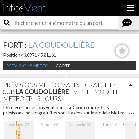
PORT :
LA COUDOULIÈRE
Position 43.0971 / 5.81161
PRÉVISIONS MÉTÉO
CARTE
PRÉVISIONS MÉTÉO MARINE GRATUITES
SUR
LA COUDOULIÈRE
- VENT - MODÈLE
METEO FR - 3 JOURS
La Coudoulière
Dernières prévisions vent pour
. Ces
prévisions météo gratuites sont basées sur le modèle Meteo
FR avec un maillage de 5 km sont disponibles pour les 3
prochains jours avec un pas d'une heure.
Vendredi 07
Samedi 08
Dimanche 09
Lundi 10
Mardi 11
Actuellement