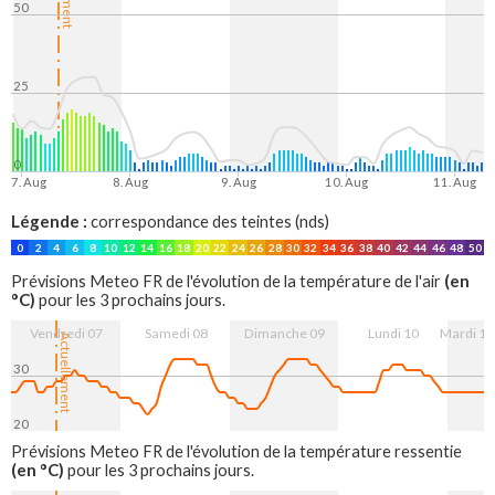
50
25
0
7. Aug
8. Aug
9. Aug
10. Aug
11. Aug
Légende :
correspondance des teintes (nds)
0
2
4
6
8
10
12
14
16
18
20
22
24
26
28
30
32
34
36
38
40
42
44
46
48
50
(en
Prévisions Meteo FR de l'évolution de la température de l'air
°C)
pour les 3 prochains jours.
Vendredi 07
Samedi 08
Dimanche 09
Lundi 10
Mardi 11
Actuellement
30
20
7. Aug
8. Aug
9. Aug
10. Aug
11. Aug
Prévisions Meteo FR de l'évolution de la température ressentie
(en °C)
pour les 3 prochains jours.