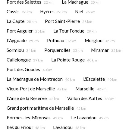
Port des Salettes
La Madrague
22 km
25 km
Cassis
Hyères
Niel
26 km
26 km
26 km
La Capte
Port Saint-Pierre
28 km
28 km
Port Auguier
La Tour Fondue
28 km
29 km
L'Ayguade
Pothuau
Morgiou
29 km
32 km
32 km
Sormiou
Porquerolles
Miramar
34 km
35 km
35 km
Callelongue
La Pointe Rouge
39 km
40 km
Port des Goudes
40 km
La Madrague de Montredon
L'Escalette
40 km
40 km
Vieux-Port de Marseille
Marseille
42 km
42 km
L'Anse de la Réserve
Vallon des Auffes
42 km
43 km
Grand port maritime de Marseille
45 km
Bormes-les-Mimosas
Le Lavandou
45 km
45 km
Iles du Frioul
Lavandou
46 km
46 km