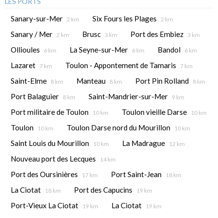
LES PORTS
Sanary-sur-Mer
Six Fours les Plages
2 km
2 km
Sanary / Mer
Brusc
Port des Embiez
2 km
3 km
3 km
Ollioules
La Seyne-sur-Mer
Bandol
6 km
6 km
6 km
Lazaret
Toulon - Appontement de Tamaris
7 km
7 km
Saint-Elme
Manteau
Port Pin Rolland
8 km
8 km
8 km
Port Balaguier
Saint-Mandrier-sur-Mer
8 km
9 km
Port militaire de Toulon
Toulon vieille Darse
10 km
10 km
Toulon
Toulon Darse nord du Mourillon
10 km
10 km
Saint Louis du Mourillon
La Madrague
10 km
12 km
Nouveau port des Lecques
14 km
Port des Oursinières
Port Saint-Jean
17 km
18 km
La Ciotat
Port des Capucins
18 km
19 km
Port-Vieux La Ciotat
La Ciotat
19 km
19 km