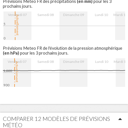
(en mm)
Prévisions Meteo FR des précipitations
pour les 3
prochains jours.
Vendredi 07
Samedi 08
Dimanche 09
Lundi 10
Mardi 11
Actuellement
5
0
7. Aug
8. Aug
9. Aug
10. Aug
11. Aug
Prévisions Meteo FR de l'évolution de la pression atmosphérique
(en hPa)
pour les 3 prochains jours.
Vendredi 07
Samedi 08
Dimanche 09
Lundi 10
Mardi 11
Actuellement
1,000
900
7. Aug
8. Aug
9. Aug
10. Aug
11. Aug
COMPARER 12 MODÈLES DE PRÉVISIONS
MÉTÉO