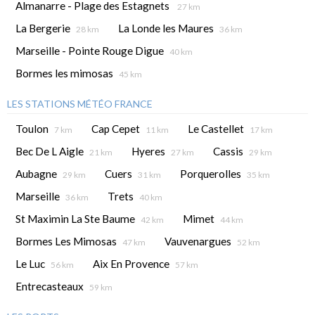
Almanarre - Plage des Estagnets
27 km
La Bergerie
La Londe les Maures
28 km
36 km
Marseille - Pointe Rouge Digue
40 km
Bormes les mimosas
45 km
LES STATIONS MÉTÉO FRANCE
Toulon
Cap Cepet
Le Castellet
7 km
11 km
17 km
Bec De L Aigle
Hyeres
Cassis
21 km
27 km
29 km
Aubagne
Cuers
Porquerolles
29 km
31 km
35 km
Marseille
Trets
36 km
40 km
St Maximin La Ste Baume
Mimet
42 km
44 km
Bormes Les Mimosas
Vauvenargues
47 km
52 km
Le Luc
Aix En Provence
56 km
57 km
Entrecasteaux
59 km