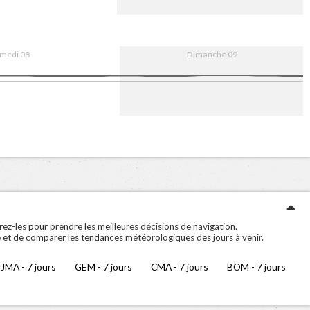
0
16:00
9. Aug
08:00
16:00
medi 08
Dimanche 09
0
16:00
9. Aug
08:00
16:00
ez-les pour prendre les meilleures décisions de navigation.
 et de comparer les tendances météorologiques des jours à venir.
JMA - 7 jours
GEM - 7 jours
CMA - 7 jours
BOM - 7 jours