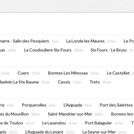
arre - Salin des Pesquiers
La Londe les Maures
Le P
5 km
13 km
sas
La Coudouliere Six-Fours
Six Fours - Le Brusc
20 km
29 km
29
Cuers
Bormes Les Mimosas
Le Castellet
23 km
25 km
26 km
3
Maximin La Ste Baume
Cassis
Trets
56 km
57 km
59 km
rre
Porquerolles
L'Ayguade
Port des Salettes
6 km
6 km
8 km
uis du Mourillon
Saint-Mandrier-sur-Mer
Bormes-les
20 km
20 km
ire de Toulon
Le Lavandou
Port Balaguier
T
21 km
21 km
21 km
ris
L'Ayguade du Levant
La Seyne-sur-Mer
22 km
23 km
24 km