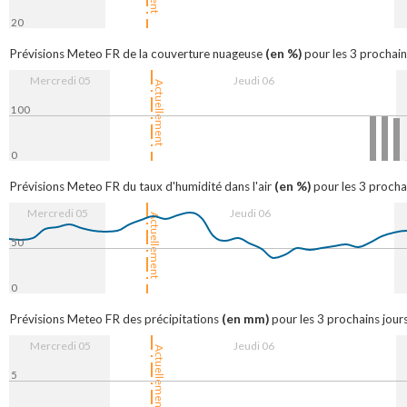
20
16:00
6. Aug
08:00
16:00
(en %)
Prévisions Meteo FR de la couverture nuageuse
pour les 3 prochain
Mercredi 05
Jeudi 06
Actuellement
100
0
16:00
6. Aug
08:00
16:00
(en %)
Prévisions Meteo FR du taux d'humidité dans l'air
pour les 3 prochai
Mercredi 05
Jeudi 06
Actuellement
50
0
16:00
6. Aug
08:00
16:00
(en mm)
Prévisions Meteo FR des précipitations
pour les 3 prochains jours
Mercredi 05
Jeudi 06
Actuellement
5