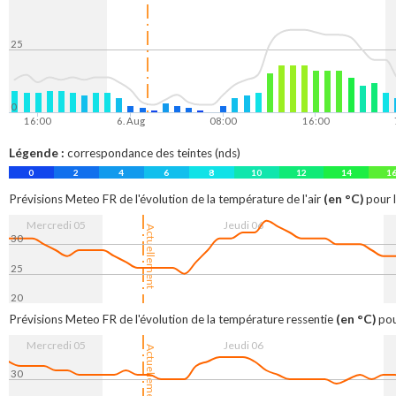
25
0
16:00
6. Aug
08:00
16:00
Légende :
correspondance des teintes (nds)
0
2
4
6
8
10
12
14
1
(en °C)
Prévisions Meteo FR de l'évolution de la température de l'air
pour l
Mercredi 05
Jeudi 06
Actuellement
30
25
20
16:00
6. Aug
08:00
16:00
(en °C)
Prévisions Meteo FR de l'évolution de la température ressentie
pou
Mercredi 05
Jeudi 06
Actuellement
30