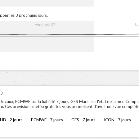
7. Aug
08:00
16:00
8. Aug
08:0
pour les 3 prochains jours.
Vendredi 07
Sa
7. Aug
08:00
16:00
8. Aug
08:0
O
aux, ECMWF sur la fiabilité 7 jours, GFS Marin sur l'état de la mer. Compar
ue
. Ces prévisions météo gratuites vous permettent d'avoir une vue complète
HD - 2 jours
ECMWF - 7 jours
GFS - 7 jours
ICON - 7 jours