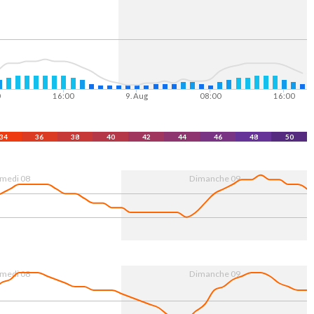
0
16:00
9. Aug
08:00
16:00
34
36
38
40
42
44
46
48
50
medi 08
Dimanche 09
0
16:00
9. Aug
08:00
16:00
medi 08
Dimanche 09