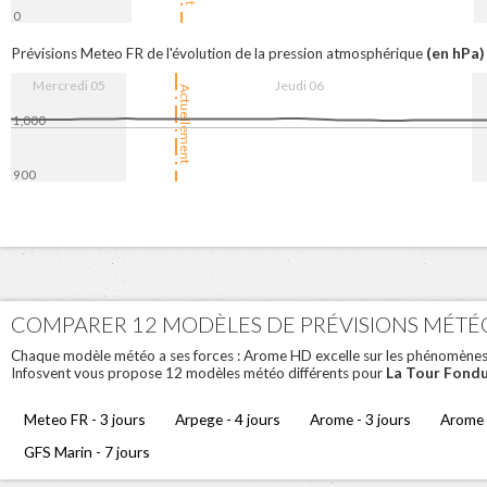
0
16:00
6. Aug
08:00
16:00
(en hPa)
Prévisions Meteo FR de l'évolution de la pression atmosphérique
Mercredi 05
Jeudi 06
Actuellement
1,000
900
16:00
6. Aug
08:00
16:00
COMPARER 12 MODÈLES DE PRÉVISIONS MÉTÉ
Chaque modèle météo a ses forces : Arome HD excelle sur les phénomènes loc
La Tour Fond
Infosvent vous propose 12 modèles météo différents pour
Meteo FR - 3 jours
Arpege - 4 jours
Arome - 3 jours
Arome 
GFS Marin - 7 jours