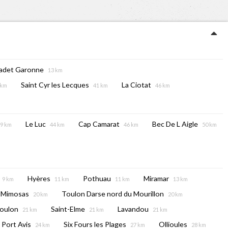
radet Garonne
13 km
Saint Cyr les Lecques
La Ciotat
 km
41 km
46 km
Le Luc
Cap Camarat
Bec De L Aigle
9 km
44 km
46 km
50 km
Hyères
Pothuau
Miramar
9 km
11 km
11 km
13 km
-Mimosas
Toulon Darse nord du Mourillon
20 km
20 km
oulon
Saint-Elme
Lavandou
21 km
21 km
21 km
Port Avis
Six Fours les Plages
Ollioules
24 km
27 km
28 km