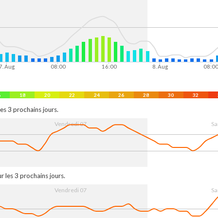
7. Aug
08:00
16:00
8. Aug
08:0
6
18
20
22
24
26
28
30
32
es 3 prochains jours.
Vendredi 07
Sa
7. Aug
08:00
16:00
8. Aug
08:0
r les 3 prochains jours.
Vendredi 07
Sa