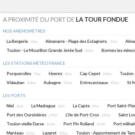
A PROXIMITÉ DU PORT DE
LA TOUR FONDUE
NOS ANÉMOMÈTRES
La Bergerie
Almanarre - Plage des Estagnets
Alman
3 km
3 km
Toulon - Le Mourillon Grande Jetée Sud
Bormes les mimo
20 km
LES STATIONS MÉTÉO FRANCE
Porquerolles
Hyeres
Cap Cepet
Toulon
7 km
8 km
18 km
Vidauban
Aubagne
Entrecasteaux
St 
50 km
55 km
55 km
LES PORTS
Niel
La Madrague
La Capte
Port Saint-Pie
2 km
4 km
4 km
Port des Oursinières
L'Ile de Port-Cros
Saint Lo
13 km
18 km
Toulon vieille Darse
Port Pin Rolland
Port milita
21 km
21 km
Manteau
Lazaret
Toulon - Appontement de Tama
21 km
22 km