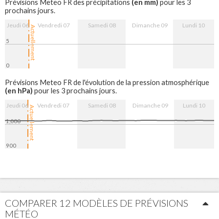
(en mm)
Prévisions Meteo FR des précipitations
pour les 3
prochains jours.
Jeudi 06
Vendredi 07
Samedi 08
Dimanche 09
Lundi 10
Actuellement
5
0
7. Aug
8. Aug
9. Aug
10. Aug
Prévisions Meteo FR de l'évolution de la pression atmosphérique
(en hPa)
pour les 3 prochains jours.
Jeudi 06
Vendredi 07
Samedi 08
Dimanche 09
Lundi 10
Actuellement
1,000
900
7. Aug
8. Aug
9. Aug
10. Aug
COMPARER 12 MODÈLES DE PRÉVISIONS
MÉTÉO