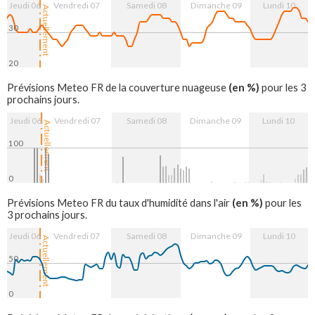
Jeudi 06
Vendredi 07
Samedi 08
Dimanche 09
Lundi 10
Actuellement
30
20
7. Aug
8. Aug
9. Aug
10. Aug
(en %)
Prévisions Meteo FR de la couverture nuageuse
pour les 3
prochains jours.
Jeudi 06
Vendredi 07
Samedi 08
Dimanche 09
Lundi 10
Actuellement
100
0
7. Aug
8. Aug
9. Aug
10. Aug
(en %)
Prévisions Meteo FR du taux d'humidité dans l'air
pour les
3 prochains jours.
Jeudi 06
Vendredi 07
Samedi 08
Dimanche 09
Lundi 10
Actuellement
50
0
7. Aug
8. Aug
9. Aug
10. Aug