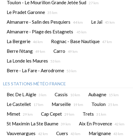
Toulon - Le Mourillon Grande Jetée Sud
27 km
Le Pradet Garonne
35 km
Almanarre - Salin des Pesquiers
Le Jaï
44 km
45 km
Almanarre - Plage des Estagnets
45 km
La Bergerie
Rognac - Base Nautique
46 km
47 km
Berre l'étang
Carro
49 km
49 km
La Londe les Maures
53 km
Berre - La Fare - Aerodrome
53 km
LES STATIONS MÉTÉO FRANCE
Bec De L Aigle
Cassis
Aubagne
3 km
10 km
15 km
Le Castellet
Marseille
Toulon
17 km
19 km
25 km
Mimet
Cap Cepet
Trets
29 km
29 km
31 km
St Maximin La Ste Baume
Aix En Provence
39 km
42 km
Vauvenargues
Cuers
Marignane
42 km
43 km
43 km