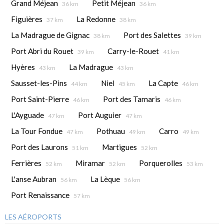
Grand Méjean
Petit Méjean
36 km
36 km
Figuières
La Redonne
37 km
38 km
La Madrague de Gignac
Port des Salettes
38 km
39 km
Port Abri du Rouet
Carry-le-Rouet
39 km
41 km
Hyères
La Madrague
43 km
43 km
Sausset-les-Pins
Niel
La Capte
44 km
45 km
46 km
Port Saint-Pierre
Port des Tamaris
46 km
46 km
L'Ayguade
Port Auguier
47 km
47 km
La Tour Fondue
Pothuau
Carro
47 km
49 km
49 km
Port des Laurons
Martigues
51 km
52 km
Ferrières
Miramar
Porquerolles
52 km
52 km
53 km
L'anse Aubran
La Lèque
56 km
56 km
Port Renaissance
57 km
LES AÉROPORTS