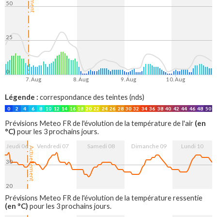
50
25
0
7. Aug
8. Aug
9. Aug
10. Aug
Légende :
correspondance des teintes (nds)
0
2
4
6
8
10
12
14
16
18
20
22
24
26
28
30
32
34
36
38
40
42
44
46
48
50
(en
Prévisions Meteo FR de l'évolution de la température de l'air
°C)
pour les 3 prochains jours.
Jeudi 06
Vendredi 07
Samedi 08
Dimanche 09
Lundi 10
Actuellement
30
20
7. Aug
8. Aug
9. Aug
10. Aug
Prévisions Meteo FR de l'évolution de la température ressentie
(en °C)
pour les 3 prochains jours.