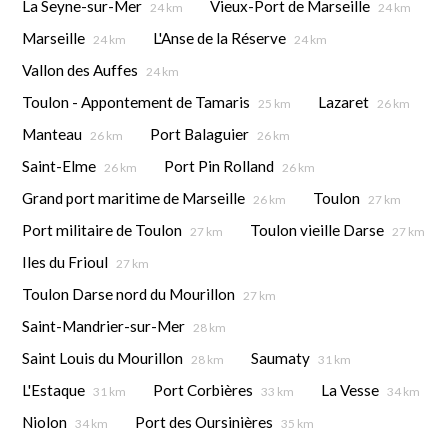
La Seyne-sur-Mer
Vieux-Port de Marseille
24 km
24 km
Marseille
L'Anse de la Réserve
24 km
24 km
Vallon des Auffes
24 km
Toulon - Appontement de Tamaris
Lazaret
25 km
26 km
Manteau
Port Balaguier
26 km
26 km
Saint-Elme
Port Pin Rolland
26 km
26 km
Grand port maritime de Marseille
Toulon
26 km
27 km
Port militaire de Toulon
Toulon vieille Darse
27 km
27 km
Iles du Frioul
27 km
Toulon Darse nord du Mourillon
27 km
Saint-Mandrier-sur-Mer
28 km
Saint Louis du Mourillon
Saumaty
28 km
31 km
L'Estaque
Port Corbières
La Vesse
31 km
33 km
34 km
Niolon
Port des Oursinières
34 km
35 km