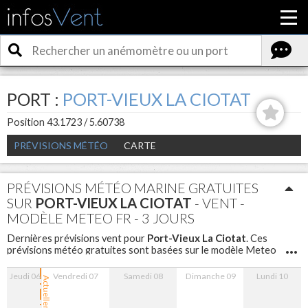
PORT :
PORT-VIEUX LA CIOTAT
Position 43.1723 / 5.60738
PRÉVISIONS MÉTÉO
CARTE
PRÉVISIONS MÉTÉO MARINE GRATUITES
SUR
PORT-VIEUX LA CIOTAT
- VENT -
MODÈLE METEO FR - 3 JOURS
Port-Vieux La Ciotat
Dernières prévisions vent pour
. Ces
prévisions météo gratuites sont basées sur le modèle Meteo
FR avec un maillage de 5 km sont disponibles pour les 3
prochains jours avec un pas d'une heure.
Jeudi 06
Vendredi 07
Samedi 08
Dimanche 09
Lundi 10
Actuellement