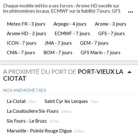
Chaque modèle météo a ses forces : Arome HD excelle sur
les phénomènes locaux, ECMWF sur la fiabilité 7 jours, GFS
Marin sur l'état de la mer. Comparez-les pour prendre les
meilleures décisions de navigation.
Meteo FR - 3 jours
Arpege - 4 jours
Arome - 3 jours
Infosvent vous propose 12 modèles météo différents pour
Port-Vieux La Ciotat
. Ces prévisions météo gratuites vous
Arome HD - 2 jours
ECMWF - 7 jours
GFS - 7 jours
permettent d'avoir une vue complète et de comparer les
tendances météorologiques des jours à venir.
ICON - 7 jours
JMA - 7 jours
GEM - 7 jours
CMA - 7 jours
BOM - 7 jours
GFS Marin - 7 jours
A PROXIMITÉ DU PORT DE
PORT-VIEUX LA
CIOTAT
NOS ANÉMOMÈTRES
La Ciotat
Saint Cyr les Lecques
2 km
7 km
La Coudouliere Six-Fours
18 km
Six Fours - Le Brusc
19 km
Marseille - Pointe Rouge Digue
21 km