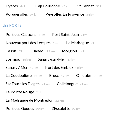
Hyeres
Cap Couronne
St Cannat
44 km
48 km
53 km
Porquerolles
Peyrolles En Provence
54 km
54 km
LES PORTS
Port des Capucins
Port Saint-Jean
1 km
2 km
Nouveau port des Lecques
La Madrague
6 km
7 km
Cassis
Bandol
Morgiou
7 km
13 km
14 km
Sormiou
Sanary-sur-Mer
16 km
17 km
Sanary / Mer
Port des Embiez
17 km
18 km
La Coudoulière
Brusc
Ollioules
19 km
19 km
20 km
Six Fours les Plages
Callelongue
21 km
21 km
La Pointe Rouge
21 km
La Madrague de Montredon
22 km
Port des Goudes
L'Escalette
22 km
22 km