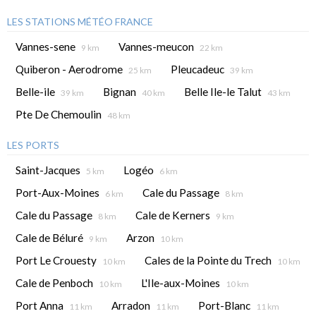
LES STATIONS MÉTÉO FRANCE
Vannes-sene
Vannes-meucon
9 km
22 km
Quiberon - Aerodrome
Pleucadeuc
25 km
39 km
Belle-ile
Bignan
Belle Ile-le Talut
39 km
40 km
43 km
Pte De Chemoulin
48 km
LES PORTS
Saint-Jacques
Logéo
5 km
6 km
Port-Aux-Moines
Cale du Passage
6 km
8 km
Cale du Passage
Cale de Kerners
8 km
9 km
Cale de Béluré
Arzon
9 km
10 km
Port Le Crouesty
Cales de la Pointe du Trech
10 km
10 km
Cale de Penboch
L'Ile-aux-Moines
10 km
10 km
Port Anna
Arradon
Port-Blanc
11 km
11 km
11 km