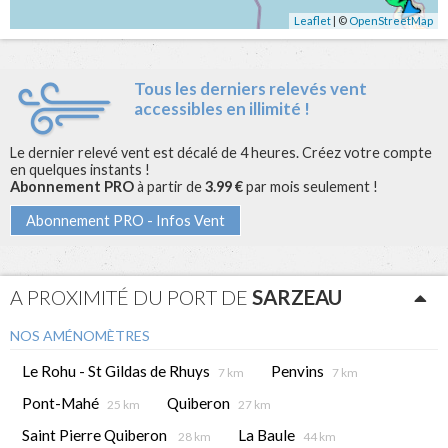
Leaflet
| ©
OpenStreetMap
Tous les derniers relevés vent
accessibles en illimité !
Le dernier relevé vent est décalé de 4 heures. Créez votre compte
en quelques instants !
Abonnement PRO
à partir de
3.99 €
par mois seulement !
Abonnement PRO - Infos Vent
A PROXIMITÉ DU PORT DE
SARZEAU
NOS AMÉNOMÈTRES
Le Rohu - St Gildas de Rhuys
Penvins
7 km
7 km
Pont-Mahé
Quiberon
25 km
27 km
Saint Pierre Quiberon
La Baule
28 km
44 km