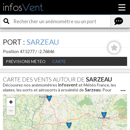
PORT :
SARZEAU
Position 47.5277 / -2.76846
PRÉVISIONS MÉTÉO
CARTE
CARTE DES VENTS AUTOUR DE
SARZEAU
Découvrez nos anémomètres
infosvent
et Météo France, les
plages, les ports et aéroports à proximité de
Sarzeau
. Pour
connaitre les conditions météo en direct et avoir la vitesse du
vent aujourd'hui autour de
Sarzeau
+
−