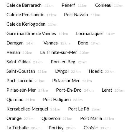
Cale de Barrarach
Pénerf
Conleau
11 km
11 km
11 km
Cale de Pen-Lannic
Port Navalo
11 km
11 km
Cale de Kerlogoden
11 km
Gare maritime de Vannes
Locmariaquer
12 km
14 km
Damgan
Vannes
Bono
14 km
15 km
19 km
Penlan
La Trinité-sur-Mer
20 km
20 km
Saint-Gildas
Port-er-Beg
21 km
21 km
Saint-Goustan
L'Argol
Hoedic
22 km
22 km
22 km
Port-Lacroix
Piriac sur Mer
23 km
23 km
Piriac-sur-Mer
Port-En-Dro
Lerat
24 km
24 km
25 km
Quimiac
Port Haliguen
25 km
26 km
Kercabellec-Merquel
Port Le Pô
26 km
26 km
Orange
Quiberon
Port Maria
27 km
27 km
27 km
La Turballe
Portivy
Croisic
28 km
28 km
33 km