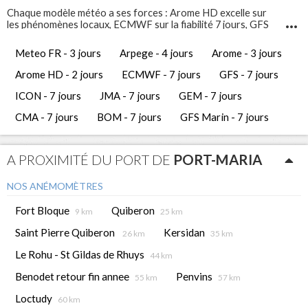
Chaque modèle météo a ses forces : Arome HD excelle sur
les phénomènes locaux, ECMWF sur la fiabilité 7 jours, GFS
Marin sur l'état de la mer. Comparez-les pour prendre les
meilleures décisions de navigation.
Meteo FR - 3 jours
Arpege - 4 jours
Arome - 3 jours
Infosvent vous propose 12 modèles météo différents pour
Port-Maria
. Ces prévisions météo gratuites vous permettent
Arome HD - 2 jours
ECMWF - 7 jours
GFS - 7 jours
d'avoir une vue complète et de comparer les tendances
météorologiques des jours à venir.
ICON - 7 jours
JMA - 7 jours
GEM - 7 jours
CMA - 7 jours
BOM - 7 jours
GFS Marin - 7 jours
A PROXIMITÉ DU PORT DE
PORT-MARIA
NOS ANÉMOMÈTRES
Fort Bloque
Quiberon
9 km
25 km
Saint Pierre Quiberon
Kersidan
26 km
35 km
Le Rohu - St Gildas de Rhuys
44 km
Benodet retour fin annee
Penvins
55 km
57 km
Loctudy
60 km