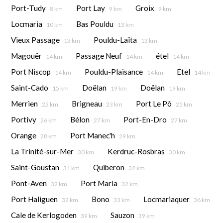
Port-Tudy
Port Lay
Groix
8 km
9 km
9 km
Locmaria
Bas Pouldu
10 km
13 km
Vieux Passage
Pouldu-Laïta
13 km
13 km
Magouër
Passage Neuf
étel
14 km
14 km
14 km
Port Niscop
Pouldu-Plaisance
Etel
14 km
14 km
14 km
Saint-Cado
Doëlan
Doëlan
15 km
19 km
19 km
Merrien
Brigneau
Port Le Pô
22 km
23 km
25 km
Portivy
Bélon
Port-En-Dro
26 km
27 km
27 km
Orange
Port Manec'h
28 km
29 km
La Trinité-sur-Mer
Kerdruc-Rosbras
30 km
30 km
Saint-Goustan
Quiberon
31 km
32 km
Pont-Aven
Port Maria
32 km
32 km
Port Haliguen
Bono
Locmariaquer
32 km
33 km
36 km
Cale de Kerlogoden
Sauzon
39 km
39 km