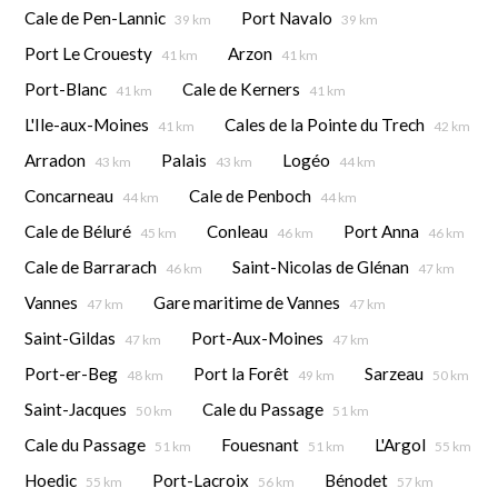
Cale de Pen-Lannic
Port Navalo
39 km
39 km
Port Le Crouesty
Arzon
41 km
41 km
Port-Blanc
Cale de Kerners
41 km
41 km
L'Ile-aux-Moines
Cales de la Pointe du Trech
41 km
42 km
Arradon
Palais
Logéo
43 km
43 km
44 km
Concarneau
Cale de Penboch
44 km
44 km
Cale de Béluré
Conleau
Port Anna
45 km
46 km
46 km
Cale de Barrarach
Saint-Nicolas de Glénan
46 km
47 km
Vannes
Gare maritime de Vannes
47 km
47 km
Saint-Gildas
Port-Aux-Moines
47 km
47 km
Port-er-Beg
Port la Forêt
Sarzeau
48 km
49 km
50 km
Saint-Jacques
Cale du Passage
50 km
51 km
Cale du Passage
Fouesnant
L'Argol
51 km
51 km
55 km
Hoedic
Port-Lacroix
Bénodet
55 km
56 km
57 km