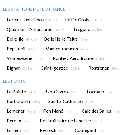
LES STATIONS MÉTÉO FRANCE
Lorient-lann Bihoue
Ile De Groix
8 km
11 km
Quiberon - Aerodrome
Tregunc
33 km
39 km
Belle-ile
Belle Ile-le Talut
44 km
47 km
Beg_meil
Vannes-meucon
47 km
49 km
Vannes-sene
Pontivy Aerodrome
51 km
52 km
Bignan
Saint-goazec
Rostrenen
53 km
55 km
58 km
LES PORTS
La Pointe
Ban-Gâvres
Locmalo
2 km
2 km
3 km
Porh Guerh
Sainte-Catherine
3 km
3 km
Lomener
Pen Mané
Cale des Salles
4 km
4 km
4 km
Pérello
Port militaire de Lanester
5 km
5 km
Lorient
Kerroch
Courégant
5 km
6 km
7 km