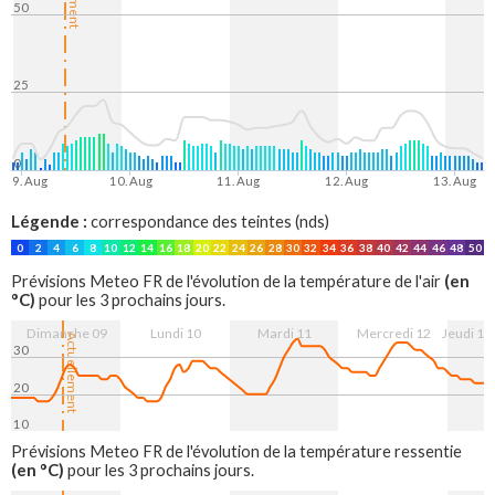
50
25
0
9. Aug
10. Aug
11. Aug
12. Aug
13. Aug
Légende :
correspondance des teintes (nds)
0
2
4
6
8
10
12
14
16
18
20
22
24
26
28
30
32
34
36
38
40
42
44
46
48
50
(en
Prévisions Meteo FR de l'évolution de la température de l'air
°C)
pour les 3 prochains jours.
Dimanche 09
Lundi 10
Mardi 11
Mercredi 12
Jeudi 13
Actuellement
30
20
10
9. Aug
10. Aug
11. Aug
12. Aug
13. Aug
Prévisions Meteo FR de l'évolution de la température ressentie
(en °C)
pour les 3 prochains jours.