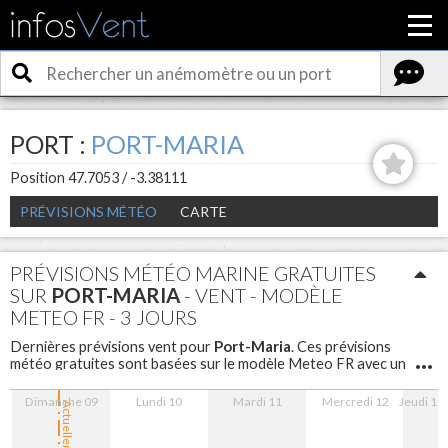
PORT :
PORT-MARIA
Position 47.7053 / -3.38111
PRÉVISIONS MÉTÉO
CARTE
PRÉVISIONS MÉTÉO MARINE GRATUITES
SUR
PORT-MARIA
- VENT - MODÈLE
METEO FR - 3 JOURS
Port-Maria
Dernières prévisions vent pour
. Ces prévisions
météo gratuites sont basées sur le modèle Meteo FR avec un
maillage de 5 km sont disponibles pour les 3 prochains jours
avec un pas d'une heure.
Dimanche 09
Lundi 10
Mardi 11
Mercredi 12
Jeudi 13
Actuellement