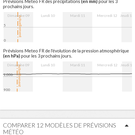
(en mm)
Prévisions Meteo FR des précipitations
pour les 3
prochains jours.
Dimanche 09
Lundi 10
Mardi 11
Mercredi 12
Jeudi 13
Actuellement
5
0
9. Aug
10. Aug
11. Aug
12. Aug
13. Aug
Prévisions Meteo FR de l'évolution de la pression atmosphérique
(en hPa)
pour les 3 prochains jours.
Dimanche 09
Lundi 10
Mardi 11
Mercredi 12
Jeudi 13
Actuellement
1,000
900
9. Aug
10. Aug
11. Aug
12. Aug
13. Aug
COMPARER 12 MODÈLES DE PRÉVISIONS
MÉTÉO