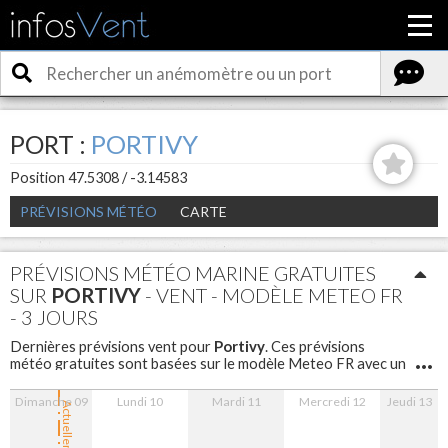
PORT :
PORTIVY
Position 47.5308 / -3.14583
PRÉVISIONS MÉTÉO
CARTE
PRÉVISIONS MÉTÉO MARINE GRATUITES
SUR
PORTIVY
- VENT - MODÈLE METEO FR
- 3 JOURS
Portivy
Dernières prévisions vent pour
. Ces prévisions
météo gratuites sont basées sur le modèle Meteo FR avec un
maillage de 5 km sont disponibles pour les 3 prochains jours
avec un pas d'une heure.
Dimanche 09
Lundi 10
Mardi 11
Mercredi 12
Jeudi 13
Actuellement