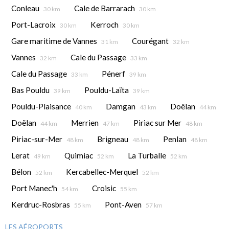
Conleau
Cale de Barrarach
30 km
30 km
Port-Lacroix
Kerroch
30 km
30 km
Gare maritime de Vannes
Courégant
31 km
32 km
Vannes
Cale du Passage
32 km
33 km
Cale du Passage
Pénerf
33 km
39 km
Bas Pouldu
Pouldu-Laïta
39 km
39 km
Pouldu-Plaisance
Damgan
Doëlan
40 km
43 km
44 km
Doëlan
Merrien
Piriac sur Mer
44 km
47 km
48 km
Piriac-sur-Mer
Brigneau
Penlan
48 km
48 km
48 km
Lerat
Quimiac
La Turballe
49 km
52 km
52 km
Bélon
Kercabellec-Merquel
52 km
52 km
Port Manec'h
Croisic
54 km
55 km
Kerdruc-Rosbras
Pont-Aven
55 km
57 km
LES AÉROPORTS