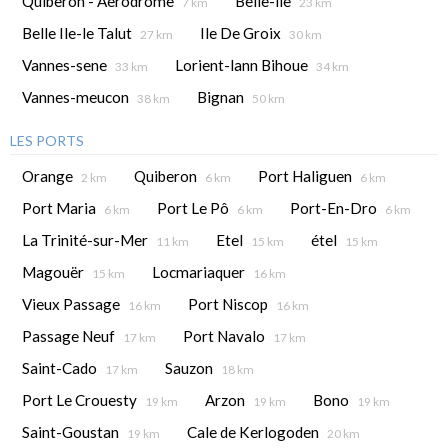
Quiberon - Aerodrome
Belle-ile
7 km
23 km
Belle Ile-le Talut
Ile De Groix
27 km
30 km
Vannes-sene
Lorient-lann Bihoue
33 km
34 km
Vannes-meucon
Bignan
38 km
50 km
LES PORTS
Orange
Quiberon
Port Haliguen
2 km
6 km
6 km
Port Maria
Port Le Pô
Port-En-Dro
6 km
6 km
6 km
La Trinité-sur-Mer
Etel
étel
11 km
15 km
15 km
Magouër
Locmariaquer
15 km
16 km
Vieux Passage
Port Niscop
16 km
16 km
Passage Neuf
Port Navalo
17 km
17 km
Saint-Cado
Sauzon
17 km
18 km
Port Le Crouesty
Arzon
Bono
19 km
19 km
19 km
Saint-Goustan
Cale de Kerlogoden
19 km
20 km