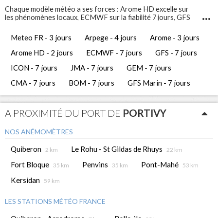
Chaque modèle météo a ses forces : Arome HD excelle sur
les phénomènes locaux, ECMWF sur la fiabilité 7 jours, GFS
Marin sur l'état de la mer. Comparez-les pour prendre les
meilleures décisions de navigation.
Meteo FR - 3 jours
Arpege - 4 jours
Arome - 3 jours
Infosvent vous propose 12 modèles météo différents pour
Portivy
. Ces prévisions météo gratuites vous permettent
Arome HD - 2 jours
ECMWF - 7 jours
GFS - 7 jours
d'avoir une vue complète et de comparer les tendances
météorologiques des jours à venir.
ICON - 7 jours
JMA - 7 jours
GEM - 7 jours
CMA - 7 jours
BOM - 7 jours
GFS Marin - 7 jours
A PROXIMITÉ DU PORT DE
PORTIVY
NOS ANÉMOMÈTRES
Quiberon
Le Rohu - St Gildas de Rhuys
2 km
22 km
Fort Bloque
Penvins
Pont-Mahé
35 km
35 km
53 km
Kersidan
59 km
LES STATIONS MÉTÉO FRANCE