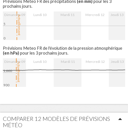
(en mm)
Prévisions Meteo FR des précipitations
pour les 3
prochains jours.
Dimanche 09
Lundi 10
Mardi 11
Mercredi 12
Jeudi 13
Actuellement
5
0
10. Aug
11. Aug
12. Aug
13. Aug
Prévisions Meteo FR de l'évolution de la pression atmosphérique
(en hPa)
pour les 3 prochains jours.
Dimanche 09
Lundi 10
Mardi 11
Mercredi 12
Jeudi 13
Actuellement
1,000
900
10. Aug
11. Aug
12. Aug
13. Aug
COMPARER 12 MODÈLES DE PRÉVISIONS
MÉTÉO