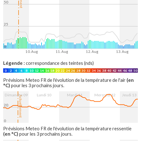
50
25
0
10. Aug
11. Aug
12. Aug
13. Aug
Légende :
correspondance des teintes (nds)
0
2
4
6
8
10
12
14
16
18
20
22
24
26
28
30
32
34
36
38
40
42
44
46
48
50
(en
Prévisions Meteo FR de l'évolution de la température de l'air
°C)
pour les 3 prochains jours.
Dimanche 09
Lundi 10
Mardi 11
Mercredi 12
Jeudi 13
Actuellement
20
0
10. Aug
11. Aug
12. Aug
13. Aug
Prévisions Meteo FR de l'évolution de la température ressentie
(en °C)
pour les 3 prochains jours.