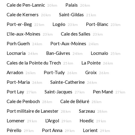
Cale de Pen-Lannic
Palais
20 km
20 km
Cale de Kerners
Saint-Gildas
20 km
21 km
Port-er-Beg
Logéo
Port-Blanc
22 km
23 km
23 km
L'Ile-aux-Moines
Cale des Salles
23 km
23 km
Porh Guerh
Port-Aux-Moines
24 km
24 km
Locmaria
Ban-Gâvres
Locmalo
24 km
24 km
25 km
Cales de la Pointe du Trech
La Pointe
25 km
26 km
Arradon
Port-Tudy
Groix
26 km
26 km
26 km
Port-Maria
Sainte-Catherine
26 km
26 km
Port Lay
Saint-Jacques
Pen Mané
27 km
27 km
27 km
Cale de Penboch
Cale de Béluré
28 km
28 km
Port militaire de Lanester
Sarzeau
28 km
28 km
Lomener
L'Argol
Hoedic
29 km
29 km
29 km
Pérello
Port Anna
Lorient
29 km
29 km
29 km