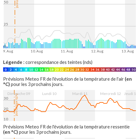
50
25
0
9. Aug
10. Aug
11. Aug
12. Aug
13. Aug
Légende :
correspondance des teintes (nds)
0
2
4
6
8
10
12
14
16
18
20
22
24
26
28
30
32
34
36
38
40
42
44
46
48
50
(en
Prévisions Meteo FR de l'évolution de la température de l'air
°C)
pour les 3 prochains jours.
Dimanche 09
Lundi 10
Mardi 11
Mercredi 12
Jeudi 13
Actuellement
30
20
10
9. Aug
10. Aug
11. Aug
12. Aug
13. Aug
Prévisions Meteo FR de l'évolution de la température ressentie
(en °C)
pour les 3 prochains jours.