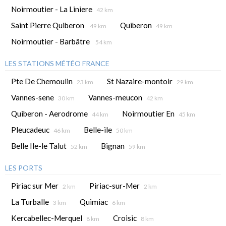
Noirmoutier - La Liniere
42 km
Saint Pierre Quiberon
Quiberon
49 km
49 km
Noirmoutier - Barbâtre
54 km
LES STATIONS MÉTÉO FRANCE
Pte De Chemoulin
St Nazaire-montoir
23 km
29 km
Vannes-sene
Vannes-meucon
30 km
42 km
Quiberon - Aerodrome
Noirmoutier En
44 km
45 km
Pleucadeuc
Belle-ile
46 km
50 km
Belle Ile-le Talut
Bignan
52 km
59 km
LES PORTS
Piriac sur Mer
Piriac-sur-Mer
2 km
2 km
La Turballe
Quimiac
3 km
6 km
Kercabellec-Merquel
Croisic
8 km
8 km