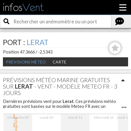
PORT :
LERAT
Position 47.3666 / -2.5343
PRÉVISIONS MÉTÉO
CARTE
PRÉVISIONS MÉTÉO MARINE GRATUITES
SUR
LERAT
- VENT - MODÈLE METEO FR - 3
JOURS
Lerat
Dernières prévisions vent pour
. Ces prévisions météo
gratuites sont basées sur le modèle Meteo FR avec un
maillage de 5 km sont disponibles pour les 3 prochains jours
avec un pas d'une heure.
Dimanche 09
Lundi 10
Mardi 11
Mercredi 12
Jeudi 13
Actuellement