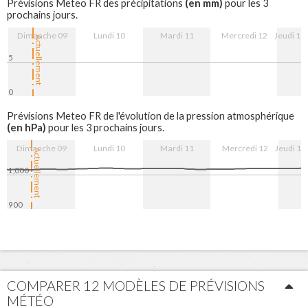
(en mm)
Prévisions Meteo FR des précipitations
pour les 3
prochains jours.
Dimanche 09
Lundi 10
Mardi 11
Mercredi 12
Jeudi 13
Actuellement
5
0
9. Aug
10. Aug
11. Aug
12. Aug
13. Aug
Prévisions Meteo FR de l'évolution de la pression atmosphérique
(en hPa)
pour les 3 prochains jours.
Dimanche 09
Lundi 10
Mardi 11
Mercredi 12
Jeudi 13
Actuellement
1,000
900
9. Aug
10. Aug
11. Aug
12. Aug
13. Aug
COMPARER 12 MODÈLES DE PRÉVISIONS
MÉTÉO