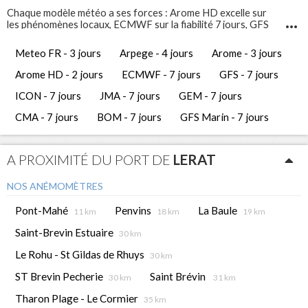
Chaque modèle météo a ses forces : Arome HD excelle sur
les phénomènes locaux, ECMWF sur la fiabilité 7 jours, GFS
Marin sur l'état de la mer. Comparez-les pour prendre les
meilleures décisions de navigation.
Meteo FR - 3 jours
Arpege - 4 jours
Arome - 3 jours
Infosvent vous propose 12 modèles météo différents pour
Lerat
. Ces prévisions météo gratuites vous permettent
Arome HD - 2 jours
ECMWF - 7 jours
GFS - 7 jours
d'avoir une vue complète et de comparer les tendances
météorologiques des jours à venir.
ICON - 7 jours
JMA - 7 jours
GEM - 7 jours
CMA - 7 jours
BOM - 7 jours
GFS Marin - 7 jours
A PROXIMITÉ DU PORT DE
LERAT
NOS ANÉMOMÈTRES
Pont-Mahé
Penvins
La Baule
11 km
18 km
19 km
Saint-Brevin Estuaire
30 km
Le Rohu - St Gildas de Rhuys
30 km
ST Brevin Pecherie
Saint Brévin
30 km
31 km
Tharon Plage - Le Cormier
35 km