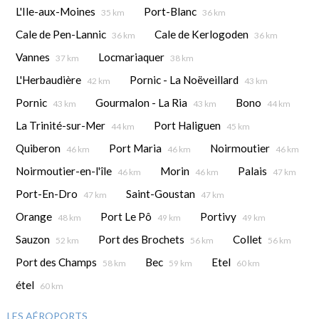
L'Ile-aux-Moines
Port-Blanc
35 km
36 km
Cale de Pen-Lannic
Cale de Kerlogoden
36 km
36 km
Vannes
Locmariaquer
37 km
38 km
L'Herbaudière
Pornic - La Noëveillard
42 km
43 km
Pornic
Gourmalon - La Ria
Bono
43 km
43 km
44 km
La Trinité-sur-Mer
Port Haliguen
44 km
45 km
Quiberon
Port Maria
Noirmoutier
46 km
46 km
46 km
Noirmoutier-en-l'île
Morin
Palais
46 km
46 km
47 km
Port-En-Dro
Saint-Goustan
47 km
47 km
Orange
Port Le Pô
Portivy
48 km
49 km
49 km
Sauzon
Port des Brochets
Collet
52 km
56 km
56 km
Port des Champs
Bec
Etel
58 km
59 km
60 km
étel
60 km
LES AÉROPORTS