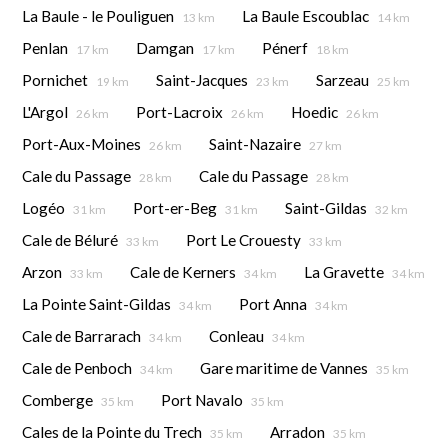
La Baule - le Pouliguen
La Baule Escoublac
13 km
14 km
Penlan
Damgan
Pénerf
17 km
17 km
18 km
Pornichet
Saint-Jacques
Sarzeau
19 km
23 km
25 km
L'Argol
Port-Lacroix
Hoedic
26 km
26 km
26 km
Port-Aux-Moines
Saint-Nazaire
26 km
27 km
Cale du Passage
Cale du Passage
28 km
28 km
Logéo
Port-er-Beg
Saint-Gildas
31 km
31 km
32 km
Cale de Béluré
Port Le Crouesty
33 km
33 km
Arzon
Cale de Kerners
La Gravette
33 km
34 km
34 km
La Pointe Saint-Gildas
Port Anna
34 km
34 km
Cale de Barrarach
Conleau
34 km
34 km
Cale de Penboch
Gare maritime de Vannes
34 km
35 km
Comberge
Port Navalo
35 km
35 km
Cales de la Pointe du Trech
Arradon
35 km
35 km