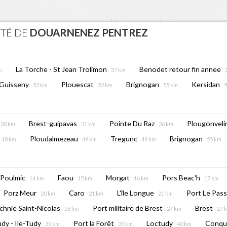
ITÉ DE
DOUARNENEZ PENTREZ
La Torche - St Jean Trolimon
Benodet retour fin annee
m
37 km
Guisseny
Plouescat
Brignogan
Kersidan
52 km
52 km
55 km
5
Brest-guipavas
Pointe Du Raz
Plougonveli
30 km
31 km
36 km
Ploudalmezeau
Tregunc
Brignogan
48 km
49 km
49 km
55 km
-Poulmic
Faou
Morgat
Pors Beac'h
14 km
15 km
16 km
17 km
Porz Meur
Caro
L'île Longue
Port Le Pas
20 km
21 km
21 km
echnie Saint-Nicolas
Port militaire de Brest
Brest
26 km
27 km
27 
dy - Ile-Tudy
Port la Forêt
Loctudy
Conqu
39 km
39 km
40 km