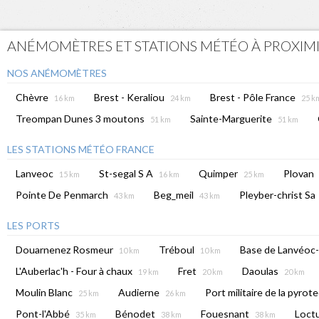
ANÉMOMÈTRES ET STATIONS MÉTÉO À PROXIM
NOS ANÉMOMÈTRES
Chèvre
Brest - Keraliou
Brest - Pôle France
16 km
24 km
25 k
Treompan Dunes 3 moutons
Sainte-Marguerite
51 km
51 km
LES STATIONS MÉTÉO FRANCE
Lanveoc
St-segal S A
Quimper
Plovan
15 km
16 km
25 km
Pointe De Penmarch
Beg_meil
Pleyber-christ Sa
43 km
43 km
LES PORTS
Douarnenez Rosmeur
Tréboul
Base de Lanvéoc
10 km
10 km
L'Auberlac'h - Four à chaux
Fret
Daoulas
19 km
20 km
20 km
Moulin Blanc
Audierne
Port militaire de la pyrot
25 km
26 km
Pont-l'Abbé
Bénodet
Fouesnant
Loctu
35 km
38 km
38 km