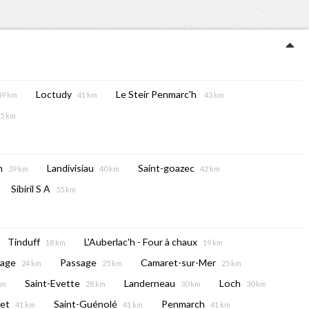
Loctudy
Le Steir Penmarc'h
39 km
41 km
43 km
5 km
n
Landivisiau
Saint-goazec
39 km
40 km
42 km
Sibiril S A
55 km
Tinduff
L'Auberlac'h - Four à chaux
18 km
19 km
sage
Passage
Camaret-sur-Mer
24 km
25 km
25 km
Saint-Evette
Landerneau
Loch
km
28 km
30 km
30 km
et
Saint-Guénolé
Penmarch
41 km
41 km
41 km