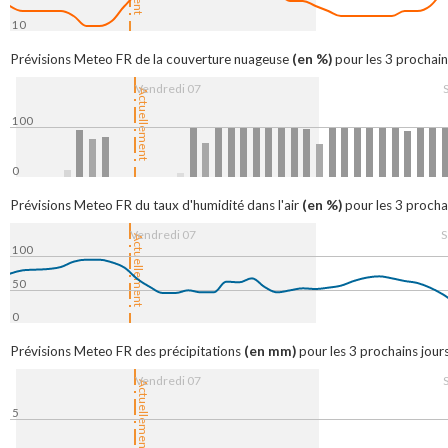
10
7. Aug
08:00
16:00
8. Aug
08:
(en %)
Prévisions Meteo FR de la couverture nuageuse
pour les 3 prochain
Vendredi 07
Actuellement
100
0
7. Aug
08:00
16:00
8. Aug
08
(en %)
Prévisions Meteo FR du taux d'humidité dans l'air
pour les 3 prochai
Vendredi 07
S
Actuellement
100
50
0
7. Aug
08:00
16:00
8. Aug
08:
(en mm)
Prévisions Meteo FR des précipitations
pour les 3 prochains jours
Vendredi 07
Actuellement
5