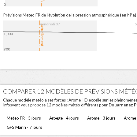
0
7. Aug
08:00
16:00
8. Aug
08
(en hPa)
Prévisions Meteo FR de l'évolution de la pression atmosphérique
Vendredi 07
S
Actuellement
1,000
900
7. Aug
08:00
16:00
8. Aug
08:
COMPARER 12 MODÈLES DE PRÉVISIONS MÉTÉ
Chaque modèle météo a ses forces : Arome HD excelle sur les phénomènes loc
Douarnenez P
Infosvent vous propose 12 modèles météo différents pour
Meteo FR - 3 jours
Arpege - 4 jours
Arome - 3 jours
Arome 
GFS Marin - 7 jours