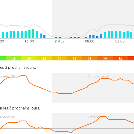
:00
16:00
9. Aug
08:00
16:00
6
18
20
22
24
26
28
30
32
es 3 prochains jours.
amedi 08
Dimanche 09
00
16:00
9. Aug
08:00
16:00
r les 3 prochains jours.
amedi 08
Dimanche 09