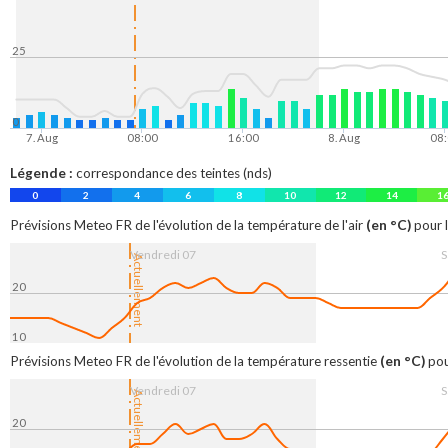
25
0
7. Aug
08:00
16:00
8. Aug
08
Légende :
correspondance des teintes (nds)
0
2
4
6
8
10
12
14
1
(en °C)
Prévisions Meteo FR de l'évolution de la température de l'air
pour l
Vendredi 07
S
Actuellement
20
10
7. Aug
08:00
16:00
8. Aug
08:
(en °C)
Prévisions Meteo FR de l'évolution de la température ressentie
pou
Vendredi 07
S
Actuellement
20