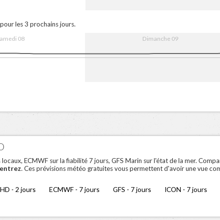
:00
16:00
9. Aug
08:00
16:00
pour les 3 prochains jours.
amedi 08
Dimanche 09
00
16:00
9. Aug
08:00
16:00
O
aux, ECMWF sur la fiabilité 7 jours, GFS Marin sur l'état de la mer. Compar
entrez
. Ces prévisions météo gratuites vous permettent d'avoir une vue co
HD - 2 jours
ECMWF - 7 jours
GFS - 7 jours
ICON - 7 jours