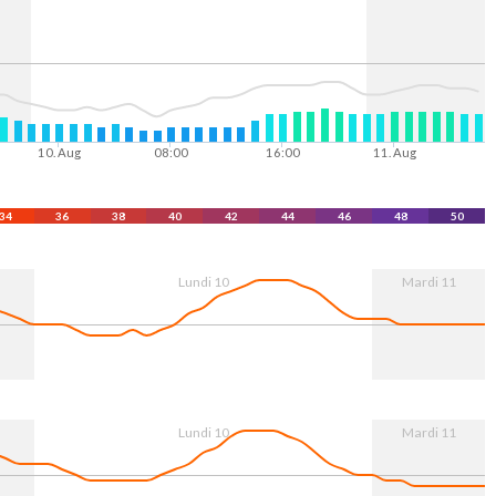
10. Aug
08:00
16:00
11. Aug
34
36
38
40
42
44
46
48
50
Lundi 10
Mardi 11
10. Aug
08:00
16:00
11. Aug
Lundi 10
Mardi 11