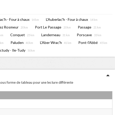
ac'h - Four à chaux
L'Auberlac'h - Four à chaux
14 km
14 km
ez Rosmeur
Port Le Passage
Passage
20 km
20 km
21 km
Conquet
Landerneau
Porscave
 km
25 km
31 km
33 km
Paluden
L'Aber Wrac'h
Pont-l'Abbé
 km
40 km
41 km
45 km
ctudy - Ile-Tudy
50 km
 sous forme de tableau pour une lecture différente