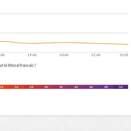
:00
19:00
20:00
21:00
22:00
le littoral francais !
34
36
38
40
42
44
46
48
50