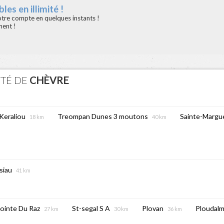
les en illimité !
votre compte en quelques instants !
ment !
ITÉ DE
CHÈVRE
 Keraliou
Treompan Dunes 3 moutons
Sainte-Margue
18 km
40 km
siau
41 km
ointe Du Raz
St-segal S A
Plovan
Ploudal
27 km
30 km
36 km