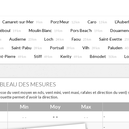
Camaret-sur-Mer
Porz Meur
Caro
L'Auberl
9 km
12 km
13 km
réboul
Moulin Blanc
Pors Beac'h
Douarnen
19 km
19 km
19 km
Audierne
Loch
Faou
Saint-Evette
m
23 km
24 km
25 km
25
Saint-Pabu
Portsall
Vilh
Paluden
 km
39 km
39 km
39 km
40
nt-Pierre
Stiff
Kerity
Bénodet
Lo
49 km
49 km
49 km
50 km
ABLEAU DES MESURES
esse du vent moyen en nds, vent mini, vent maxi, rafales et direction du vent)
rouette permet d'avoir la direction.
Min
Moy
Max
- -
-
- -
- -
- -
-
- -
- -