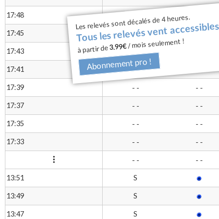
Tous les relevés vent accessibles
17:48
- -
- -
Les relevés sont décalés de 4 heures.
17:45
- -
- -
/ mois seulement !
3.99€
à partir de
17:43
- -
- -
Abonnement pro !
17:41
- -
- -
17:39
- -
- -
17:37
- -
- -
17:35
- -
- -
17:33
- -
- -
- -
- -
S
13:51
S
13:49
S
13:47