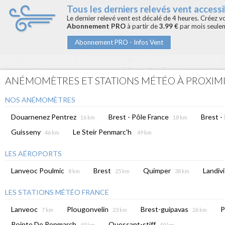
Tous les derniers relevés vent accessib
Le dernier relevé vent est décalé de 4 heures. Créez 
Abonnement PRO
à partir de
3.99 €
par mois seule
Abonnement PRO - Infos Vent
ANÉMOMÈTRES ET STATIONS MÉTÉO À PROXIM
NOS ANÉMOMÈTRES
Douarnenez Pentrez
Brest - Pôle France
Brest -
16 km
18 km
Guisseny
Le Steir Penmarc'h
46 km
49 km
LES AÉROPORTS
Lanveoc Poulmic
Brest
Quimper
Landivi
8 km
25 km
38 km
LES STATIONS MÉTÉO FRANCE
Lanveoc
Plougonvelin
Brest-guipavas
P
7 km
23 km
26 km
Pointe De Penmarch
Ouessant-stiff
49 km
49 km