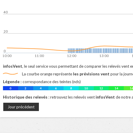
40
20
0
10:00
11:00
12:00
13:00
infosVent
, le seul service vous permettant de comparer les relevés vent en
les prévisions vent
La courbe orange représente
pour la journ
Légende :
correspondance des teintes (nds)
0
2
4
6
8
10
12
14
1
Historique des relevés
infosVent
: retrouvez les relevés vent
de notre
Jour précédent