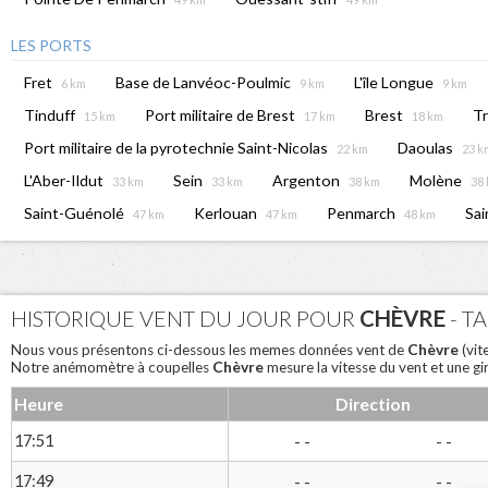
LES PORTS
Fret
Base de Lanvéoc-Poulmic
L'île Longue
6 km
9 km
9 km
Tinduff
Port militaire de Brest
Brest
T
15 km
17 km
18 km
Port militaire de la pyrotechnie Saint-Nicolas
Daoulas
22 km
23 k
L'Aber-Ildut
Sein
Argenton
Molène
33 km
33 km
38 km
38
Saint-Guénolé
Kerlouan
Penmarch
Sai
47 km
47 km
48 km
HISTORIQUE VENT DU JOUR POUR
CHÈVRE
- T
Chèvre
Nous vous présentons ci-dessous les memes données vent de
(vit
Chèvre
Notre anémomètre à coupelles
mesure la vitesse du vent et une gi
Heure
Direction
17:51
- -
- -
17:49
- -
- -