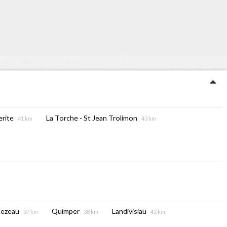
rite
La Torche - St Jean Trolimon
41 km
43 km
mezeau
Quimper
Landivisiau
37 km
38 km
42 km