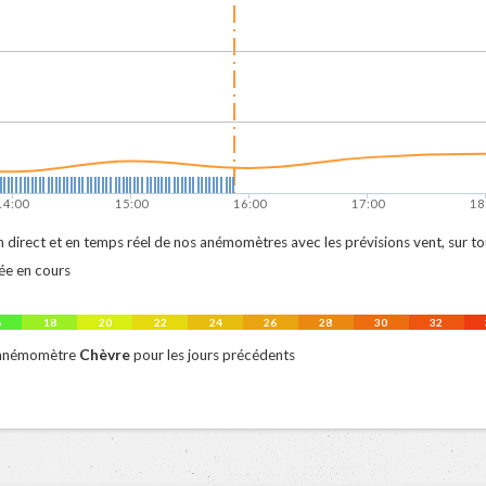
14:00
15:00
16:00
17:00
18
 direct et en temps réel de nos anémomètres avec les prévisions vent, sur tout 
ée en cours
6
18
20
22
24
26
28
30
32
Chèvre
 anémomètre
pour les jours précédents