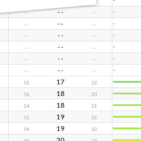
- -
-
- -
- -
- -
-
- -
- -
- -
-
- -
- -
- -
-
- -
- -
- -
-
- -
- -
- -
-
- -
- -
- -
-
- -
- -
17
15
22
18
16
23
18
14
21
19
15
22
19
14
22
20
15
23