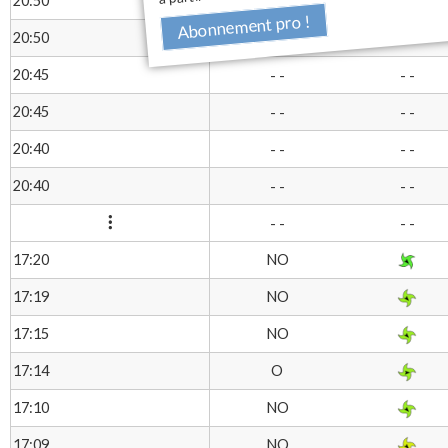
20:50
- -
- -
Abonnement pro !
20:50
- -
- -
20:45
- -
- -
20:45
- -
- -
20:40
- -
- -
20:40
- -
- -
- -
- -
NO
17:20
NO
17:19
NO
17:15
O
17:14
NO
17:10
NO
17:09