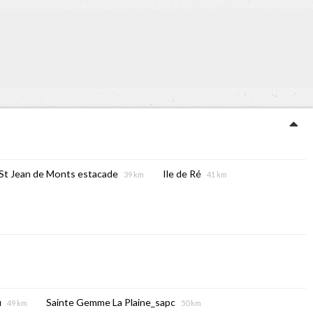
St Jean de Monts estacade
Ile de Ré
39 km
41 km
u
Sainte Gemme La Plaine_sapc
49 km
50 km