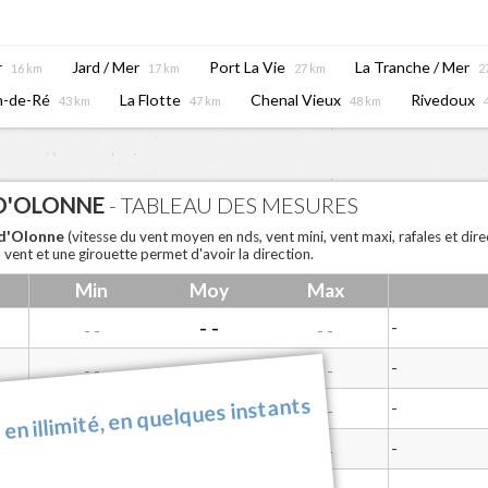
r
Jard / Mer
Port La Vie
La Tranche / Mer
16 km
17 km
27 km
2
n-de-Ré
La Flotte
Chenal Vieux
Rivedoux
43 km
47 km
48 km
 D'OLONNE
- TABLEAU DES MESURES
 d'Olonne
(vitesse du vent moyen en nds, vent mini, vent maxi, rafales et dir
 vent et une girouette permet d'avoir la direction.
Min
Moy
Max
- -
-
- -
- -
- -
-
- -
- -
 en illimité, en quelques instants
- -
-
- -
- -
- -
-
- -
- -