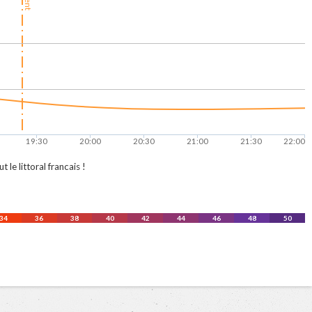
19:30
20:00
20:30
21:00
21:30
22:00
le littoral francais !
34
36
38
40
42
44
46
48
50