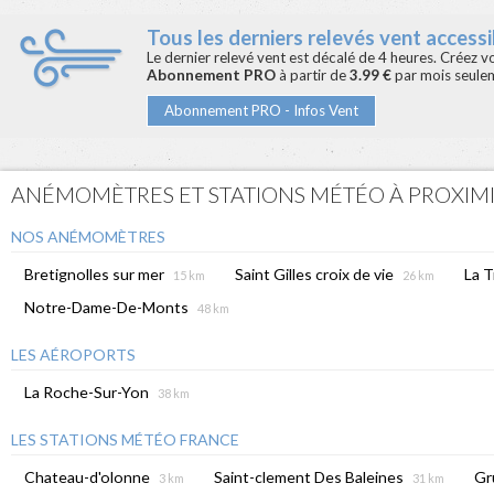
Tous les derniers relevés vent accessib
Le dernier relevé vent est décalé de 4 heures. Créez 
Abonnement PRO
à partir de
3.99 €
par mois seule
Abonnement PRO - Infos Vent
ANÉMOMÈTRES ET STATIONS MÉTÉO À PROXIM
NOS ANÉMOMÈTRES
Bretignolles sur mer
Saint Gilles croix de vie
La T
15 km
26 km
Notre-Dame-De-Monts
48 km
LES AÉROPORTS
La Roche-Sur-Yon
38 km
LES STATIONS MÉTÉO FRANCE
Chateau-d'olonne
Saint-clement Des Baleines
Gr
3 km
31 km