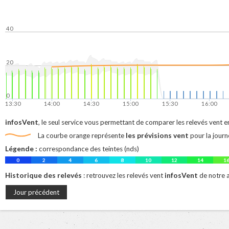
40
20
0
13:30
14:00
14:30
15:00
15:30
16:00
infosVent
, le seul service vous permettant de comparer les relevés vent en
les prévisions vent
La courbe orange représente
pour la journ
Légende :
correspondance des teintes (nds)
0
2
4
6
8
10
12
14
1
Historique des relevés
infosVent
: retrouvez les relevés vent
de notre
Jour précédent