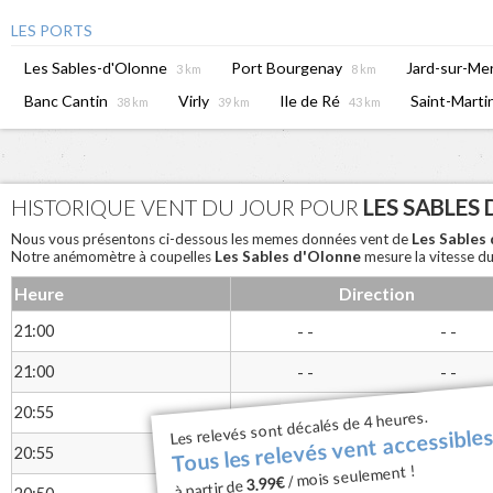
LES PORTS
Les Sables-d'Olonne
Port Bourgenay
Jard-sur-Me
3 km
8 km
Banc Cantin
Virly
Ile de Ré
Saint-Marti
38 km
39 km
43 km
HISTORIQUE VENT DU JOUR POUR
LES SABLES
Les Sables
Nous vous présentons ci-dessous les memes données vent de
Les Sables d'Olonne
Notre anémomètre à coupelles
mesure la vitesse du
Heure
Direction
21:00
- -
- -
21:00
- -
- -
Tous les relevés vent accessibles
20:55
- -
- -
Les relevés sont décalés de 4 heures.
20:55
- -
- -
/ mois seulement !
3.99€
à partir de