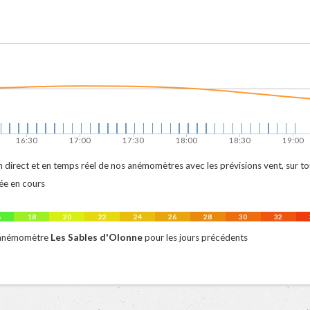
16:30
17:00
17:30
18:00
18:30
19:00
 direct et en temps réel de nos anémomètres avec les prévisions vent, sur tout 
ée en cours
6
18
20
22
24
26
28
30
32
Les Sables d'Olonne
 anémomètre
pour les jours précédents