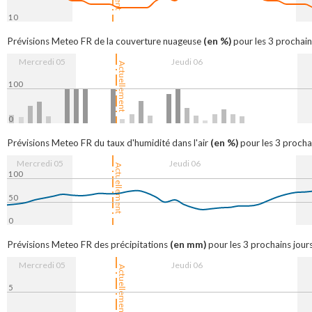
10
16:00
6. Aug
08:00
16:00
7.
(en %)
Prévisions Meteo FR de la couverture nuageuse
pour les 3 prochain
Mercredi 05
Jeudi 06
Actuellement
100
0
16:00
6. Aug
08:00
16:00
7
(en %)
Prévisions Meteo FR du taux d'humidité dans l'air
pour les 3 prochai
Mercredi 05
Jeudi 06
Actuellement
100
50
0
16:00
6. Aug
08:00
16:00
7.
(en mm)
Prévisions Meteo FR des précipitations
pour les 3 prochains jours
Mercredi 05
Jeudi 06
Actuellement
5