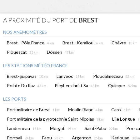
A PROXIMITÉ DU PORT DE
BREST
NOS ANÉMOMÈTRES
Brest - Pôle France
Brest - Keraliou
Chèvre
4 km
6 km
18 km
Plouescat
Dossen
35 km
47 km
LES STATIONS MÉTÉO FRANCE
Brest-guipavas
Lanveoc
Ploudalmezeau
10 km
13 km
22 km
Pointe Du Raz
Pleyber-christ Sa
Quimper
43 km
48 km
52 km
LES PORTS
Port militaire de Brest
Moulin Blanc
Caro
1 km
4 km
6 km
Port militaire de la pyrotechnie Saint-Nicolas
L'île Longue
8 km
9
Landerneau
Morgat
Saint-Pabu
Porsc
18 km
19 km
22 km
Portsall
Faou
Argenton
Kerlouan
24 km
25 km
25 km
30 k