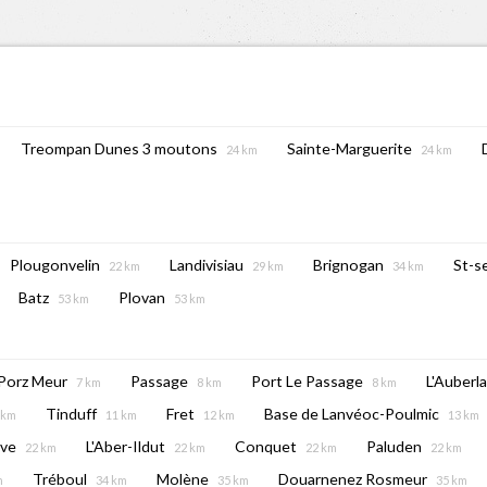
Treompan Dunes 3 moutons
Sainte-Marguerite
24 km
24 km
Plougonvelin
Landivisiau
Brignogan
St-s
22 km
29 km
34 km
Batz
Plovan
53 km
53 km
Porz Meur
Passage
Port Le Passage
L'Auberla
7 km
8 km
8 km
Tinduff
Fret
Base de Lanvéoc-Poulmic
 km
11 km
12 km
13 km
ave
L'Aber-Ildut
Conquet
Paluden
22 km
22 km
22 km
22 km
Tréboul
Molène
Douarnenez Rosmeur
m
34 km
35 km
35 km