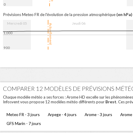
0
16:00
6. Aug
08:00
16:00
7
(en hPa)
Prévisions Meteo FR de l'évolution de la pression atmosphérique
Mercredi 05
Jeudi 06
Actuellement
1,000
900
16:00
6. Aug
08:00
16:00
7.
COMPARER 12 MODÈLES DE PRÉVISIONS MÉTÉ
Chaque modèle météo a ses forces : Arome HD excelle sur les phénomènes loc
Brest
Infosvent vous propose 12 modèles météo différents pour
. Ces pré
Meteo FR - 3 jours
Arpege - 4 jours
Arome - 3 jours
Arome 
GFS Marin - 7 jours