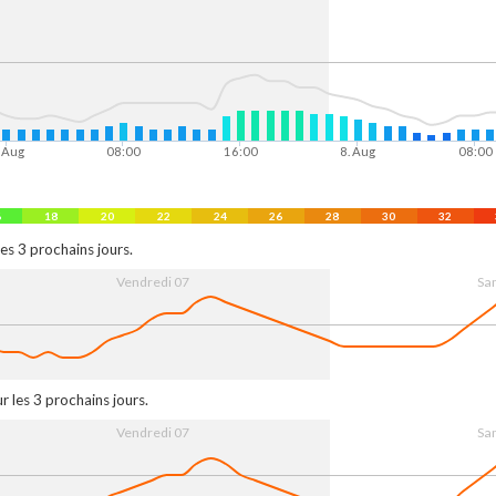
. Aug
08:00
16:00
8. Aug
08:00
6
18
20
22
24
26
28
30
32
es 3 prochains jours.
Vendredi 07
Sa
 Aug
08:00
16:00
8. Aug
08:00
r les 3 prochains jours.
Vendredi 07
Sa