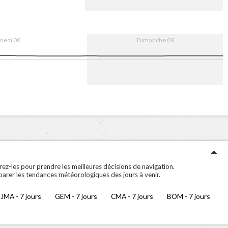
16:00
9. Aug
08:00
16:00
medi 08
Dimanche 09
16:00
9. Aug
08:00
16:00
ez-les pour prendre les meilleures décisions de navigation.
arer les tendances météorologiques des jours à venir.
JMA - 7 jours
GEM - 7 jours
CMA - 7 jours
BOM - 7 jours