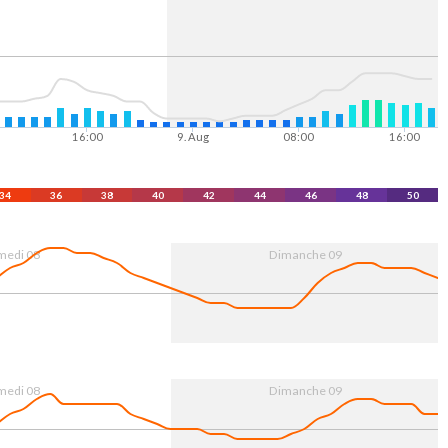
16:00
9. Aug
08:00
16:00
34
36
38
40
42
44
46
48
50
medi 08
Dimanche 09
16:00
9. Aug
08:00
16:00
medi 08
Dimanche 09