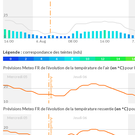
25
0
16:00
6. Aug
08:00
16:00
7
Légende :
correspondance des teintes (nds)
0
2
4
6
8
10
12
14
1
(en °C)
Prévisions Meteo FR de l'évolution de la température de l'air
pour l
Mercredi 05
Jeudi 06
Actuellement
20
10
16:00
6. Aug
08:00
16:00
7.
(en °C)
Prévisions Meteo FR de l'évolution de la température ressentie
pou
Mercredi 05
Jeudi 06
Actuellement
20