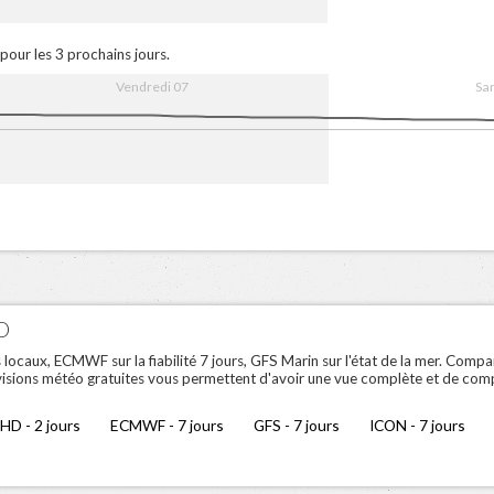
. Aug
08:00
16:00
8. Aug
08:00
pour les 3 prochains jours.
Vendredi 07
Sa
 Aug
08:00
16:00
8. Aug
08:00
O
aux, ECMWF sur la fiabilité 7 jours, GFS Marin sur l'état de la mer. Compar
visions météo gratuites vous permettent d'avoir une vue complète et de comp
HD - 2 jours
ECMWF - 7 jours
GFS - 7 jours
ICON - 7 jours