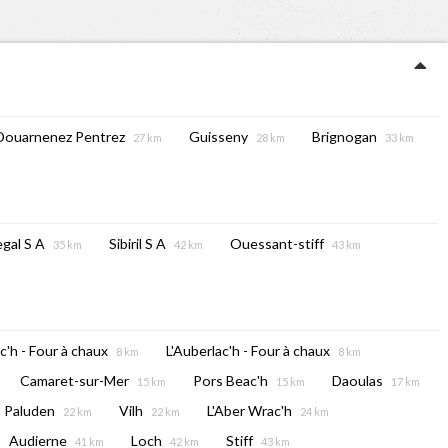
Douarnenez Pentrez
Guisseny
Brignogan
27 km
28 km
33 km
egal S A
Sibiril S A
Ouessant-stiff
35 km
42 km
43 km
c'h - Four à chaux
L'Auberlac'h - Four à chaux
8 km
8 km
Camaret-sur-Mer
Pors Beac'h
Daoulas
15 km
15 km
17 km
Paluden
Vilh
L'Aber Wrac'h
22 km
22 km
24 km
Audierne
Loch
Stiff
41 km
42 km
43 km