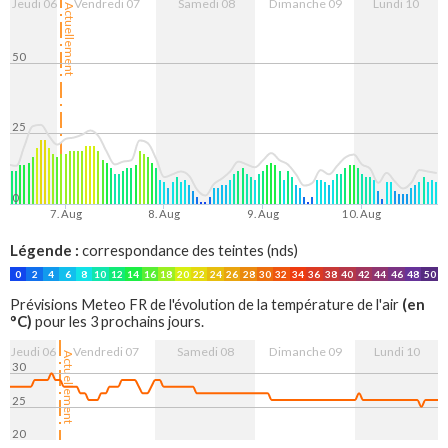
Jeudi 06
Vendredi 07
Samedi 08
Dimanche 09
Lundi 10
Actuellement
50
25
0
7. Aug
8. Aug
9. Aug
10. Aug
Légende :
correspondance des teintes (nds)
0
2
4
6
8
10
12
14
16
18
20
22
24
26
28
30
32
34
36
38
40
42
44
46
48
50
(en
Prévisions Meteo FR de l'évolution de la température de l'air
°C)
pour les 3 prochains jours.
Jeudi 06
Vendredi 07
Samedi 08
Dimanche 09
Lundi 10
Actuellement
30
25
20