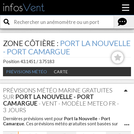
ZONE CÔTIÈRE :
PORT LA NOUVELLE
- PORT CAMARGUE
Position 43.1451 / 3.75183
PRÉVISIONS MÉTÉO
CARTE
PRÉVISIONS MÉTÉO MARINE GRATUITES
SUR
PORT LA NOUVELLE - PORT
CAMARGUE
- VENT - MODÈLE METEO FR -
3 JOURS
Port la Nouvelle - Port
Dernières prévisions vent pour
Camargue
. Ces prévisions météo gratuites sont basées sur
le modèle Meteo FR avec un maillage de 5 km sont disponibles
pour les 3 prochains jours avec un pas d'une heure.