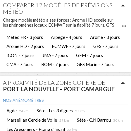
COMPARER 12 MODÈLES DE PRÉVISIONS
MÉTÉO
Chaque modèle météo a ses forces : Arome HD excelle sur
les phénomènes locaux, ECMWF sur la fiabilité 7 jours, GFS
Marin sur l'état de la mer. Comparez-les pour prendre les
meilleures décisions de navigation.
Meteo FR - 3 jours
Arpege - 4 jours
Arome - 3 jours
Infosvent vous propose 12 modèles météo différents pour
Port la Nouvelle - Port Camargue
. Ces prévisions météo
Arome HD - 2 jours
ECMWF - 7 jours
GFS - 7 jours
gratuites vous permettent d'avoir une vue complète et de
comparer les tendances météorologiques des jours à venir.
ICON - 7 jours
JMA - 7 jours
GEM - 7 jours
CMA - 7 jours
BOM - 7 jours
GFS Marin - 7 jours
A PROXIMITÉ DE LA ZONE COTIÈRE DE
PORT LA NOUVELLE - PORT CAMARGUE
NOS ANÉMOMÈTRES
Agde
Sète - Les 3 digues
24 km
27 km
Marseillan Cercle de Voile
Sète - C.N Barrou
29 km
30 km
Les Aresquiers - Etang d'Ingril
33 km