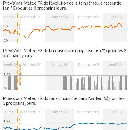
7. Aug
8. Aug
9. Aug
10. Aug
Prévisions Meteo FR de l'évolution de la température ressentie
(en °C)
pour les 3 prochains jours.
Jeudi 06
Vendredi 07
Samedi 08
Dimanche 09
Lundi 10
Actuellement
30
20
7. Aug
8. Aug
9. Aug
10. Aug
(en %)
Prévisions Meteo FR de la couverture nuageuse
pour les 3
prochains jours.
Jeudi 06
Vendredi 07
Samedi 08
Dimanche 09
Lundi 10
Actuellement
100
0
7. Aug
8. Aug
9. Aug
10. Aug
(en %)
Prévisions Meteo FR du taux d'humidité dans l'air
pour les
3 prochains jours.
Jeudi 06
Vendredi 07
Samedi 08
Dimanche 09
Lundi 10
Actuellement
100