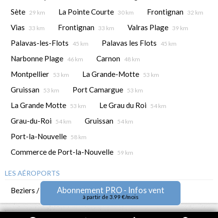
Sète
La Pointe Courte
Frontignan
29 km
30 km
32 km
Vias
Frontignan
Valras Plage
33 km
33 km
39 km
Palavas-les-Flots
Palavas les Flots
45 km
45 km
Narbonne Plage
Carnon
46 km
48 km
Montpellier
La Grande-Motte
53 km
53 km
Gruissan
Port Camargue
53 km
53 km
La Grande Motte
Le Grau du Roi
53 km
54 km
Grau-du-Roi
Gruissan
54 km
54 km
Port-la-Nouvelle
58 km
Commerce de Port-la-Nouvelle
59 km
LES AÉROPORTS
Abonnement PRO - Infos vent
Beziers / Vias
Montpellier
38 km
52 km
à partir de 3.99 €/mois