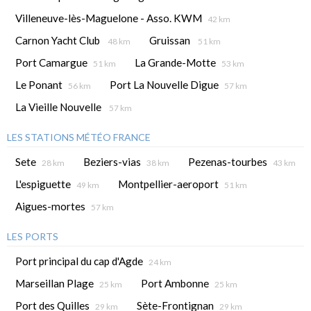
Villeneuve-lès-Maguelone - Asso. KWM
42 km
Carnon Yacht Club
Gruissan
48 km
51 km
Port Camargue
La Grande-Motte
51 km
53 km
Le Ponant
Port La Nouvelle Digue
56 km
57 km
La Vieille Nouvelle
57 km
LES STATIONS MÉTÉO FRANCE
Sete
Beziers-vias
Pezenas-tourbes
28 km
38 km
43 km
L'espiguette
Montpellier-aeroport
49 km
51 km
Aigues-mortes
57 km
LES PORTS
Port principal du cap d'Agde
24 km
Marseillan Plage
Port Ambonne
25 km
25 km
Port des Quilles
Sète-Frontignan
29 km
29 km