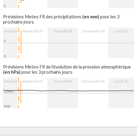
0
7. Aug
8. Aug
9. Aug
10. Aug
(en mm)
Prévisions Meteo FR des précipitations
pour les 3
prochains jours.
Jeudi 06
Vendredi 07
Samedi 08
Dimanche 09
Lundi 10
Actuellement
5
0
7. Aug
8. Aug
9. Aug
10. Aug
Prévisions Meteo FR de l'évolution de la pression atmosphérique
(en hPa)
pour les 3 prochains jours.
Jeudi 06
Vendredi 07
Samedi 08
Dimanche 09
Lundi 10
Actuellement
1,000
900
7. Aug
8. Aug
9. Aug
10. Aug