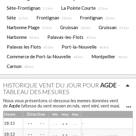
Sète-Frontignan
La Pointe Courte
21 km
22 km
Sète
Frontignan
Frontignan
22 km
28 km
28 km
Narbonne Plage
Gruissan
Gruissan
29 km
38 km
39 km
Narbonne
Palavas-les-Flots
42 km
45 km
Palavas les Flots
Port-la-Nouvelle
45 km
46 km
Commerce de Port-la-Nouvelle
Montpellier
46 km
48 km
Carnon
48 km
HISTORIQUE VENT DU JOUR POUR
AGDE
-
TABLEAU DES MESURES
Nous vous présentons ci-dessous les memes données vent
Agde
de
(vitesse du vent moyen en nds, vent mini, vent maxi,
rafales et direction du vent) sous forme de tableau pour une
Heure
Direction
Min
Moy
Max
lecture différente
Agde
Notre anémomètre à coupelles
mesure la vitesse du
- -
18:15
- -
-
- -
- -
- -
vent et une girouette permet d'avoir la direction.
- -
18:13
- -
-
- -
- -
- -