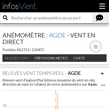
ANÉMOMÈTRE :
AGDE
- VENT EN
DIRECT
Position 43.2723 / 3.50471
RELEVÉS VENT
PRÉVISIONS MÉTÉO
CARTE
RELEVÉS VENT TEMPS RÉEL -
AGDE
Relevés vent d'aujourd'hui (vitesse moyenne du vent en nds,
Agde
direction du vent et rafales) de notre anémomètre sur
.
Agde
Météo vent en direct et en temps réel sur
pour avoir la
force du vent et les rafales.
Actuellement
60