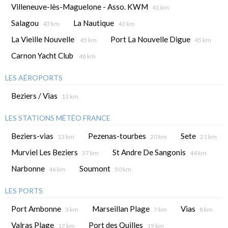
Villeneuve-lès-Maguelone - Asso. KWM
41 km
Salagou
La Nautique
43 km
43 km
La Vieille Nouvelle
Port La Nouvelle Digue
45 km
45 km
Carnon Yacht Club
48 km
LES AÉROPORTS
Beziers / Vias
13 km
LES STATIONS MÉTÉO FRANCE
Beziers-vias
Pezenas-tourbes
Sete
13 km
20 km
21 km
Murviel Les Beziers
St Andre De Sangonis
37 km
44 km
Narbonne
Soumont
46 km
50 km
LES PORTS
Port Ambonne
Marseillan Plage
Vias
3 km
7 km
8 km
Valras Plage
Port des Quilles
17 km
19 km