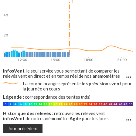
40
20
0
12:00
15:00
18:00
21:00
infosVent
, le seul service vous permettant de comparer les
relevés vent en direct et en temps réel de nos anémomètres
avec les prévisions vent, sur tout le littoral francais !
les prévisions vent
La courbe orange représente
pour
la journée en cours
Légende :
correspondance des teintes (nds)
0
2
4
6
8
10
12
14
16
18
20
22
24
26
28
30
32
34
36
38
40
42
44
46
48
50
Historique des relevés
: retrouvez les relevés vent
infosVent
Agde
de notre anémomètre
pour les jours
précédents
Jour précédent