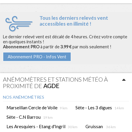
Tous les derniers relevés vent
accessibles en illimité !
Le dernier relevé vent est décalé de 4 heures. Créez votre compte
en quelques instants !
Abonnement PRO
à partir de
3.99 €
par mois seulement !
Abonnement PRO - Infos Vent
ANÉMOMÈTRES ET STATIONS MÉTÉO À
PROXIMITÉ DE
AGDE
NOS ANÉMOMÈTRES
Marseillan Cercle de Voile
Sète - Les 3 digues
9 km
14 km
Sète - C.N Barrou
19 km
Les Aresquiers - Etang d'Ingril
Gruissan
30 km
36 km