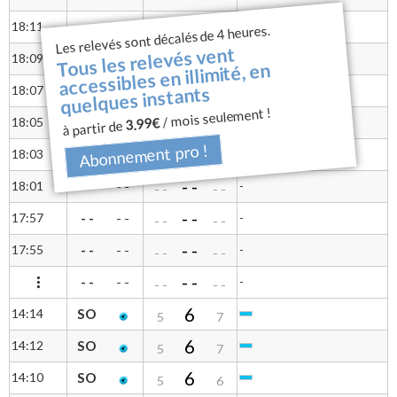
- -
18:11
- -
-
- -
Les relevés sont décalés de 4 heures.
- -
- -
Tous les relevés vent
- -
18:09
- -
-
- -
- -
- -
accessibles en illimité, en
- -
quelques instants
18:07
- -
-
- -
- -
- -
/ mois seulement !
- -
3.99€
18:05
- -
-
- -
à partir de
- -
- -
Abonnement pro !
- -
18:03
- -
-
- -
- -
- -
- -
18:01
- -
-
- -
- -
- -
- -
17:57
- -
-
- -
- -
- -
- -
17:55
- -
-
- -
- -
- -
- -
- -
-
- -
- -
- -
6
14:14
SO
5
7
6
14:12
SO
5
7
6
14:10
SO
5
6