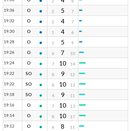
2
8
5
19:36
O
2
7
4
19:32
O
2
7
4
19:30
O
1
6
5
19:28
O
1
9
7
19:26
O
6
10
10
19:24
O
7
14
9
19:22
SO
8
12
10
19:22
SO
8
13
9
19:18
SO
4
11
10
19:16
O
7
13
10
19:14
O
8
17
8
19:12
O
6
11