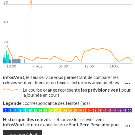
60
40
20
0
18:00
7. Aug
06:00
12:00
18:00
infosVent
, le seul service vous permettant de comparer les
relevés vent en direct et en temps réel de nos anémomètres
avec les prévisions vent, sur tout le littoral francais !
les prévisions vent
La courbe orange représente
pour
la journée en cours
Légende :
correspondance des teintes (nds)
0
2
4
6
8
10
12
14
16
18
20
22
24
26
28
30
32
34
36
38
40
42
44
46
48
50
Historique des relevés
: retrouvez les relevés vent
infosVent
Sant Pere Pescador
de notre anémomètre
pour
les jours précédents
Jour précédent