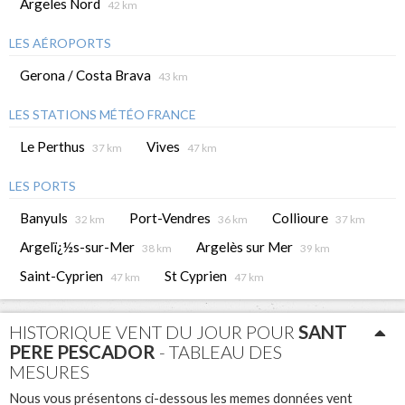
Argeles Nord
42 km
LES AÉROPORTS
Gerona / Costa Brava
43 km
LES STATIONS MÉTÉO FRANCE
Le Perthus
Vives
37 km
47 km
LES PORTS
Banyuls
Port-Vendres
Collioure
32 km
36 km
37 km
Argelï¿½s-sur-Mer
Argelès sur Mer
38 km
39 km
Saint-Cyprien
St Cyprien
47 km
47 km
HISTORIQUE VENT DU JOUR POUR
SANT
PERE PESCADOR
- TABLEAU DES
MESURES
Nous vous présentons ci-dessous les memes données vent