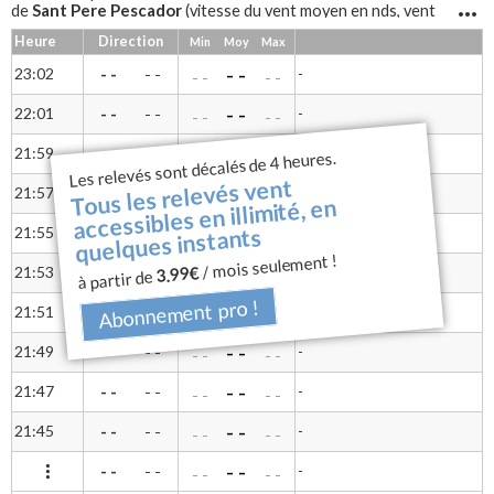
Sant Pere Pescador
de
(vitesse du vent moyen en nds, vent
mini, vent maxi, rafales et direction du vent) sous forme de
Heure
Direction
Min
Moy
Max
tableau pour une lecture différente
Sant Pere Pescador
Notre anémomètre à coupelles
mesure
- -
23:02
- -
-
- -
- -
- -
la vitesse du vent et une girouette permet d'avoir la direction.
- -
22:01
- -
-
- -
- -
- -
- -
21:59
- -
-
- -
Les relevés sont décalés de 4 heures.
- -
- -
Tous les relevés vent
- -
21:57
- -
-
- -
- -
- -
accessibles en illimité, en
- -
quelques instants
21:55
- -
-
- -
- -
- -
/ mois seulement !
- -
3.99€
21:53
- -
-
- -
à partir de
- -
- -
Abonnement pro !
- -
21:51
- -
-
- -
- -
- -
- -
21:49
- -
-
- -
- -
- -
- -
21:47
- -
-
- -
- -
- -
- -
21:45
- -
-
- -
- -
- -
- -
- -
-
- -
- -
- -