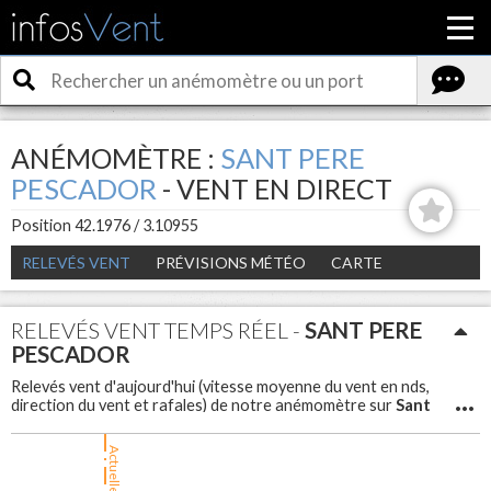
ANÉMOMÈTRE :
SANT PERE
PESCADOR
- VENT EN DIRECT
Position 42.1976 / 3.10955
RELEVÉS VENT
PRÉVISIONS MÉTÉO
CARTE
RELEVÉS VENT TEMPS RÉEL -
SANT PERE
PESCADOR
Relevés vent d'aujourd'hui (vitesse moyenne du vent en nds,
Sant
direction du vent et rafales) de notre anémomètre sur
Pere Pescador
. Météo vent en direct et en temps réel sur
Sant Pere Pescador
pour avoir la force du vent et les
Actuellement
rafales.