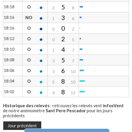
5
18:18
O
2
8
3
18:16
NO
1
6
0
18:16
O
0
2
2
18:12
O
0
5
4
18:10
O
1
7
5
18:08
O
3
7
6
18:06
O
3
10
8
18:04
O
5
10
8
18:02
O
4
12
Historique des relevés
infosVent
: retrouvez les relevés vent
Sant Pere Pescador
de notre anémomètre
pour les jours
précédents
Jour précédent