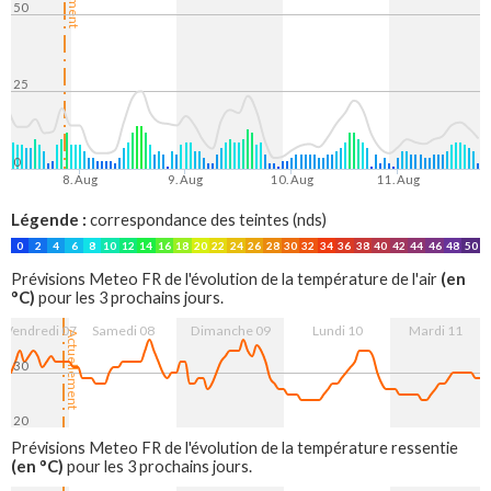
50
25
0
8. Aug
9. Aug
10. Aug
11. Aug
Légende :
correspondance des teintes (nds)
0
2
4
6
8
10
12
14
16
18
20
22
24
26
28
30
32
34
36
38
40
42
44
46
48
50
(en
Prévisions Meteo FR de l'évolution de la température de l'air
°C)
pour les 3 prochains jours.
Vendredi 07
Samedi 08
Dimanche 09
Lundi 10
Mardi 11
Actuellement
30
20
8. Aug
9. Aug
10. Aug
11. Aug
Prévisions Meteo FR de l'évolution de la température ressentie
(en °C)
pour les 3 prochains jours.