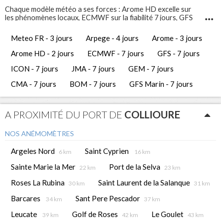
Chaque modèle météo a ses forces : Arome HD excelle sur
les phénomènes locaux, ECMWF sur la fiabilité 7 jours, GFS
Marin sur l'état de la mer. Comparez-les pour prendre les
meilleures décisions de navigation.
Meteo FR - 3 jours
Arpege - 4 jours
Arome - 3 jours
Infosvent vous propose 12 modèles météo différents pour
Collioure
. Ces prévisions météo gratuites vous permettent
Arome HD - 2 jours
ECMWF - 7 jours
GFS - 7 jours
d'avoir une vue complète et de comparer les tendances
météorologiques des jours à venir.
ICON - 7 jours
JMA - 7 jours
GEM - 7 jours
CMA - 7 jours
BOM - 7 jours
GFS Marin - 7 jours
A PROXIMITÉ DU PORT DE
COLLIOURE
NOS ANÉMOMÈTRES
Argeles Nord
Saint Cyprien
6 km
16 km
Sainte Marie la Mer
Port de la Selva
22 km
23 km
Roses La Rubina
Saint Laurent de la Salanque
30 km
31 km
Barcares
Sant Pere Pescador
34 km
37 km
Leucate
Golf de Roses
Le Goulet
39 km
42 km
43 km