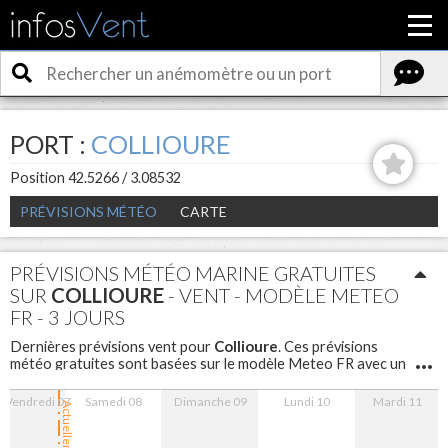
PORT :
COLLIOURE
Position 42.5266 / 3.08532
PRÉVISIONS MÉTÉO
CARTE
PRÉVISIONS MÉTÉO MARINE GRATUITES
SUR
COLLIOURE
- VENT - MODÈLE METEO
FR - 3 JOURS
Collioure
Dernières prévisions vent pour
. Ces prévisions
météo gratuites sont basées sur le modèle Meteo FR avec un
maillage de 5 km sont disponibles pour les 3 prochains jours
avec un pas d'une heure.
Vendredi 07
Samedi 08
Dimanche 09
Lundi 10
Mardi 11
Actuellement