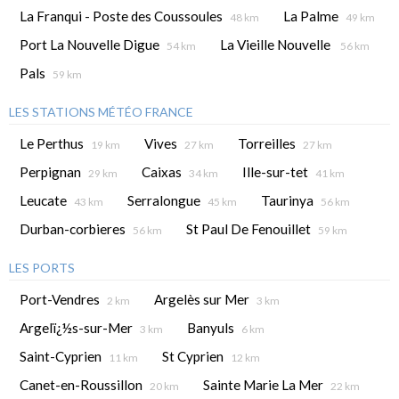
La Franqui - Poste des Coussoules
La Palme
48 km
49 km
Port La Nouvelle Digue
La Vieille Nouvelle
54 km
56 km
Pals
59 km
LES STATIONS MÉTÉO FRANCE
Le Perthus
Vives
Torreilles
19 km
27 km
27 km
Perpignan
Caixas
Ille-sur-tet
29 km
34 km
41 km
Leucate
Serralongue
Taurinya
43 km
45 km
56 km
Durban-corbieres
St Paul De Fenouillet
56 km
59 km
LES PORTS
Port-Vendres
Argelès sur Mer
2 km
3 km
Argelï¿½s-sur-Mer
Banyuls
3 km
6 km
Saint-Cyprien
St Cyprien
11 km
12 km
Canet-en-Roussillon
Sainte Marie La Mer
20 km
22 km