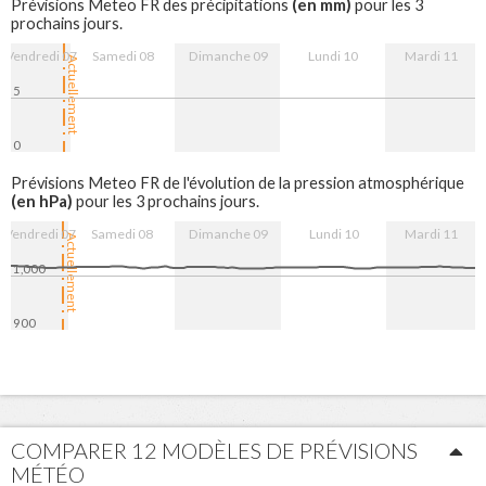
(en mm)
Prévisions Meteo FR des précipitations
pour les 3
prochains jours.
Vendredi 07
Samedi 08
Dimanche 09
Lundi 10
Mardi 11
Actuellement
5
0
8. Aug
9. Aug
10. Aug
11. Aug
Prévisions Meteo FR de l'évolution de la pression atmosphérique
(en hPa)
pour les 3 prochains jours.
Vendredi 07
Samedi 08
Dimanche 09
Lundi 10
Mardi 11
Actuellement
1,000
900
8. Aug
9. Aug
10. Aug
11. Aug
COMPARER 12 MODÈLES DE PRÉVISIONS
MÉTÉO