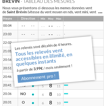
BRÉVIN
- TABLEAU DES MESURES
Nous vous présentons ci-dessous les memes données vent
Saint Brévin
de
(vitesse du vent moyen en nds, vent mini, vent
maxi, rafales et direction du vent) sous forme de tableau pour
Heure
Direction
Min
Moy
Max
une lecture différente
Saint Brévin
Notre anémomètre à coupelles
mesure la
- -
00:04
- -
-
- -
- -
- -
vitesse du vent et une girouette permet d'avoir la direction.
- -
23:03
- -
-
- -
- -
- -
- -
22:02
- -
-
- -
Les relevés sont décalés de 4 heures.
- -
- -
Tous les relevés vent
- -
21:01
- -
-
- -
- -
- -
accessibles en illimité, en
8
quelques instants
20:56
NO
5
11
/ mois seulement !
8
3.99€
20:51
NO
à partir de
6
10
Abonnement pro !
9
20:46
NO
6
12
8
20:41
NO
5
11
8
20:36
NO
6
10
8
20:31
O
6
10