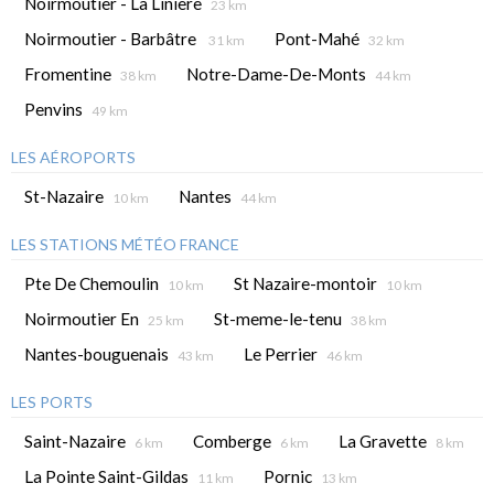
Noirmoutier - La Liniere
23 km
Noirmoutier - Barbâtre
Pont-Mahé
31 km
32 km
Fromentine
Notre-Dame-De-Monts
38 km
44 km
Penvins
49 km
LES AÉROPORTS
St-Nazaire
Nantes
10 km
44 km
LES STATIONS MÉTÉO FRANCE
Pte De Chemoulin
St Nazaire-montoir
10 km
10 km
Noirmoutier En
St-meme-le-tenu
25 km
38 km
Nantes-bouguenais
Le Perrier
43 km
46 km
LES PORTS
Saint-Nazaire
Comberge
La Gravette
6 km
6 km
8 km
La Pointe Saint-Gildas
Pornic
11 km
13 km