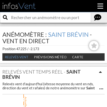
ANÉMOMÈTRE :
SAINT BRÉVIN
-
VENT EN DIRECT
Position 47.225 / -2.173
RELEVÉS VENT
PRÉVISIONS MÉTÉO
CARTE
RELEVÉS VENT TEMPS RÉEL -
SAINT
BRÉVIN
Relevés vent d'aujourd'hui (vitesse moyenne du vent en nds,
Saint
direction du vent et rafales) de notre anémomètre sur
Brévin
Saint
. Météo vent en direct et en temps réel sur
Brévin
pour avoir la force du vent et les rafales.
Actuellement