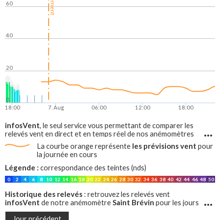
60
40
20
0
18:00
7. Aug
06:00
12:00
18:00
infosVent
, le seul service vous permettant de comparer les
relevés vent en direct et en temps réel de nos anémomètres
avec les prévisions vent, sur tout le littoral francais !
les prévisions vent
La courbe orange représente
pour
la journée en cours
Légende :
correspondance des teintes (nds)
0
2
4
6
8
10
12
14
16
18
20
22
24
26
28
30
32
34
36
38
40
42
44
46
48
50
Historique des relevés
: retrouvez les relevés vent
infosVent
Saint Brévin
de notre anémomètre
pour les jours
précédents
Jour précédent