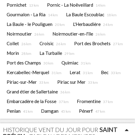
Pornichet
Pornic - La Noëveillard
13 km
14 km
Gourmalon - La Ria
La Baule Escoublac
14 km
18 km
La Baule - le Pouliguen
L'Herbaudière
20 km
24 km
Noirmoutier
Noirmoutier-en-l'île
26 km
26 km
Collet
Croisic
Port des Brochets
26 km
26 km
27 km
Morin
La Turballe
28 km
29 km
Port des Champs
Quimiac
30 km
31 km
Kercabellec-Merquel
Lerat
Bec
31 km
31 km
33 km
Piriac-sur-Mer
Piriac sur Mer
33 km
33 km
Grand étier de Sallertaine
36 km
Embarcadère de la Fosse
Fromentine
37 km
37 km
Penlan
Damgan
Pénerf
41 km
45 km
47 km
HISTORIQUE VENT DU JOUR POUR
SAINT