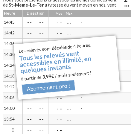
St-Meme-Le-Tenu
de
(vitesse du vent moyen en nds, vent
mini, vent maxi, rafales et direction du vent) sous forme de
Heure
Direction
Moy
Max
tableau pour une lecture différente
St-Meme-Le-Tenu
Notre anémomètre à coupelles
mesure la
- -
14:45
- -
-
- -
- -
vitesse du vent et une girouette permet d'avoir la direction.
- -
14:42
- -
-
- -
- -
- -
14:36
- -
-
- -
Les relevés sont décalés de 4 heures.
- -
Tous les relevés vent
- -
14:30
- -
-
- -
- -
accessibles en illimité, en
- -
quelques instants
14:24
- -
-
- -
- -
/ mois seulement !
- -
3.99€
14:18
- -
-
- -
à partir de
- -
Abonnement pro !
- -
14:12
- -
-
- -
- -
- -
14:06
- -
-
- -
- -
- -
14:00
- -
-
- -
- -
- -
13:54
- -
-
- -
- -
- -
- -
-
- -
- -