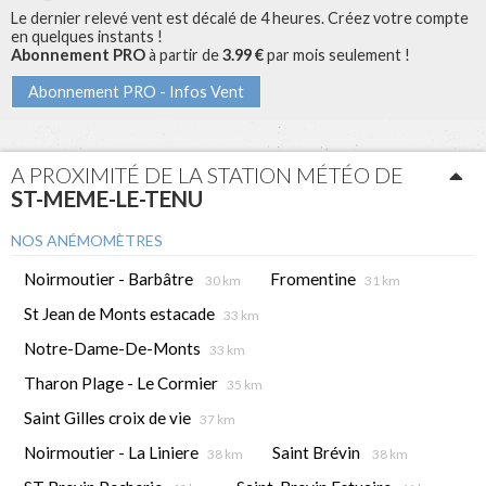
Le dernier relevé vent est décalé de 4 heures. Créez votre compte
en quelques instants !
Abonnement PRO
à partir de
3.99 €
par mois seulement !
Abonnement PRO - Infos Vent
A PROXIMITÉ DE LA STATION MÉTÉO DE
ST-MEME-LE-TENU
NOS ANÉMOMÈTRES
Noirmoutier - Barbâtre
Fromentine
30 km
31 km
St Jean de Monts estacade
33 km
Notre-Dame-De-Monts
33 km
Tharon Plage - Le Cormier
35 km
Saint Gilles croix de vie
37 km
Noirmoutier - La Liniere
Saint Brévin
38 km
38 km