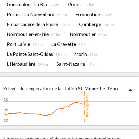
Gourmalon - La Ria
Pornic
27 km
27 km
Pornic - La Noëveillard
Fromentine
27 km
30 km
Embarcadère de la Fosse
Comberge
30 km
34 km
Noirmoutier-en-l'île
Noirmoutier
35 km
35 km
Port La Vie
La Gravette
37 km
37 km
La Pointe Saint-Gildas
Morin
38 km
39 km
L'Herbaudière
Saint-Nazaire
39 km
43 km
St-Meme-Le-Tenu
Relevés de température de la station
Actuellement
30
20
10
9. Aug
06:00
12:00
18:00
Nous vous présentons ci-dessous les memes données vent