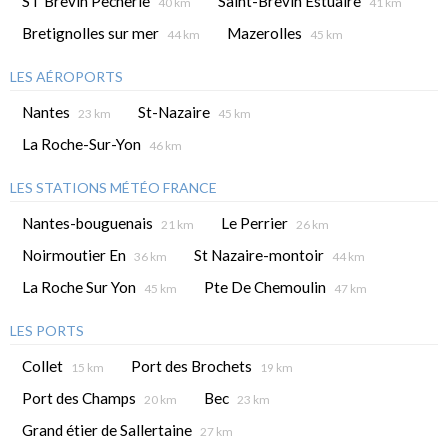
ST Brevin Pecherie
Saint-Brevin Estuaire
40 km
41 km
Bretignolles sur mer
Mazerolles
44 km
45 km
LES AÉROPORTS
Nantes
St-Nazaire
23 km
45 km
La Roche-Sur-Yon
46 km
LES STATIONS MÉTÉO FRANCE
Nantes-bouguenais
Le Perrier
21 km
26 km
Noirmoutier En
St Nazaire-montoir
36 km
44 km
La Roche Sur Yon
Pte De Chemoulin
45 km
47 km
LES PORTS
Collet
Port des Brochets
15 km
19 km
Port des Champs
Bec
20 km
23 km
Grand étier de Sallertaine
27 km