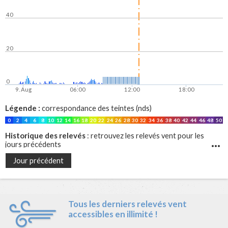
40
20
0
9. Aug
06:00
12:00
18:00
Légende :
correspondance des teintes (nds)
0
2
4
6
8
10
12
14
16
18
20
22
24
26
28
30
32
34
36
38
40
42
44
46
48
50
Historique des relevés
: retrouvez les relevés vent pour les
jours précédents
Jour précédent
Tous les derniers relevés vent
accessibles en illimité !