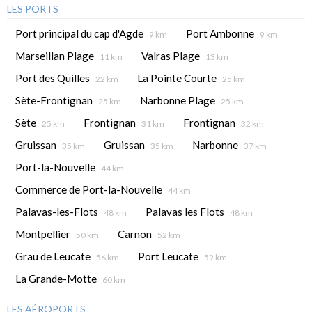
LES PORTS
Port principal du cap d'Agde
Port Ambonne
9 km
9 km
Marseillan Plage
Valras Plage
11 km
13 km
Port des Quilles
La Pointe Courte
22 km
25 km
Sète-Frontignan
Narbonne Plage
25 km
25 km
Sète
Frontignan
Frontignan
25 km
31 km
32 km
Gruissan
Gruissan
Narbonne
35 km
35 km
37 km
Port-la-Nouvelle
44 km
Commerce de Port-la-Nouvelle
44 km
Palavas-les-Flots
Palavas les Flots
48 km
48 km
Montpellier
Carnon
50 km
52 km
Grau de Leucate
Port Leucate
56 km
59 km
La Grande-Motte
60 km
LES AÉROPORTS