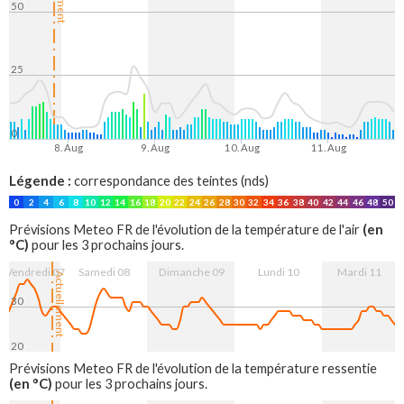
50
25
0
8. Aug
9. Aug
10. Aug
11. Aug
Légende :
correspondance des teintes (nds)
0
2
4
6
8
10
12
14
16
18
20
22
24
26
28
30
32
34
36
38
40
42
44
46
48
50
(en
Prévisions Meteo FR de l'évolution de la température de l'air
°C)
pour les 3 prochains jours.
Vendredi 07
Samedi 08
Dimanche 09
Lundi 10
Mardi 11
Actuellement
30
20
8. Aug
9. Aug
10. Aug
11. Aug
Prévisions Meteo FR de l'évolution de la température ressentie
(en °C)
pour les 3 prochains jours.