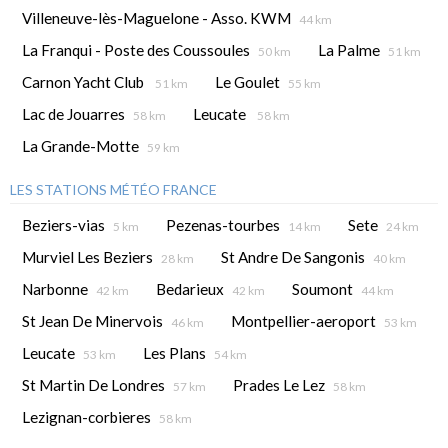
Villeneuve-lès-Maguelone - Asso. KWM
44 km
La Franqui - Poste des Coussoules
La Palme
50 km
51 km
Carnon Yacht Club
Le Goulet
51 km
55 km
Lac de Jouarres
Leucate
58 km
58 km
La Grande-Motte
59 km
LES STATIONS MÉTÉO FRANCE
Beziers-vias
Pezenas-tourbes
Sete
5 km
14 km
24 km
Murviel Les Beziers
St Andre De Sangonis
28 km
40 km
Narbonne
Bedarieux
Soumont
42 km
42 km
44 km
St Jean De Minervois
Montpellier-aeroport
46 km
53 km
Leucate
Les Plans
53 km
54 km
St Martin De Londres
Prades Le Lez
57 km
58 km
Lezignan-corbieres
58 km