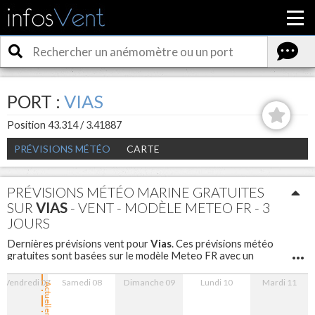
PORT :
VIAS
Position 43.314 / 3.41887
PRÉVISIONS MÉTÉO
CARTE
PRÉVISIONS MÉTÉO MARINE GRATUITES
SUR
VIAS
- VENT - MODÈLE METEO FR - 3
JOURS
Vias
Dernières prévisions vent pour
. Ces prévisions météo
gratuites sont basées sur le modèle Meteo FR avec un
maillage de 5 km sont disponibles pour les 3 prochains jours
avec un pas d'une heure.
Vendredi 07
Samedi 08
Dimanche 09
Lundi 10
Mardi 11
Actuellement