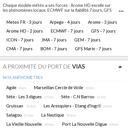
Chaque modèle météo a ses forces : Arome HD excelle sur
les phénomènes locaux, ECMWF sur la fiabilité 7 jours, GFS
Marin sur l'état de la mer. Comparez-les pour prendre les
meilleures décisions de navigation.
Meteo FR - 3 jours
Arpege - 4 jours
Arome - 3 jours
Infosvent vous propose 12 modèles météo différents pour
Vias
. Ces prévisions météo gratuites vous permettent d'avoir
Arome HD - 2 jours
ECMWF - 7 jours
GFS - 7 jours
une vue complète et de comparer les tendances
météorologiques des jours à venir.
ICON - 7 jours
JMA - 7 jours
GEM - 7 jours
CMA - 7 jours
BOM - 7 jours
GFS Marin - 7 jours
A PROXIMITÉ DU PORT DE
VIAS
NOS ANÉMOMÈTRES
Agde
Marseillan Cercle de Voile
8 km
10 km
Sète - Les 3 digues
Sète - C.N Barrou
17 km
22 km
Gruissan
Les Aresquiers - Etang d'Ingril
33 km
33 km
Salagou
La Nautique
37 km
39 km
La Vieille Nouvelle
Port La Nouvelle Digue
43 km
44 km