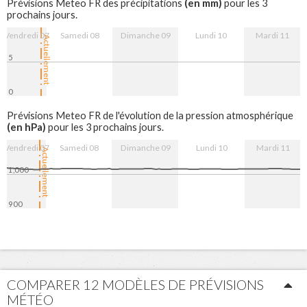
(en mm)
Prévisions Meteo FR des précipitations
pour les 3
prochains jours.
Vendredi 07
Samedi 08
Dimanche 09
Lundi 10
Mardi 11
Actuellement
5
0
8. Aug
9. Aug
10. Aug
11. Aug
Prévisions Meteo FR de l'évolution de la pression atmosphérique
(en hPa)
pour les 3 prochains jours.
Vendredi 07
Samedi 08
Dimanche 09
Lundi 10
Mardi 11
Actuellement
1,000
900
8. Aug
9. Aug
10. Aug
11. Aug
COMPARER 12 MODÈLES DE PRÉVISIONS
MÉTÉO