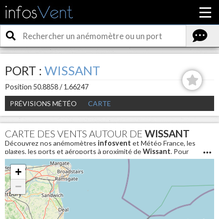
PORT :
WISSANT
Position 50.8858 / 1.66247
PRÉVISIONS MÉTÉO
CARTE
CARTE DES VENTS AUTOUR DE
WISSANT
Découvrez nos anémomètres
infosvent
et Météo France, les
plages, les ports et aéroports à proximité de
Wissant
. Pour
connaitre les conditions météo en direct et avoir la vitesse du
vent aujourd'hui autour de
Wissant
+
−