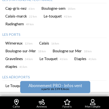
Cap-gris-nez
Boulogne-sem
6 km
18 km
Calais-marck
Le-touquet
22 km
41 km
Radinghem
49 km
LES PORTS
Wimereux
Calais
13 km
16 km
Boulogne-sur-Mer
Boulogne sur Mer
18 km
18 km
Gravelines
Le Touquet
Etaples
34 km
41 km
41 km
étaples
41 km
LES AÉROPORTS
Abonnement PRO - Infos vent
Le Touquet
41 km
à partir de 3.99 €/mois
Carte
Anémos
Favoris
Mon compte