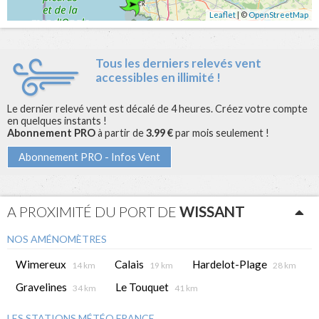
Leaflet
| ©
OpenStreetMap
Tous les derniers relevés vent
accessibles en illimité !
Le dernier relevé vent est décalé de 4 heures. Créez votre compte
en quelques instants !
Abonnement PRO
à partir de
3.99 €
par mois seulement !
Abonnement PRO - Infos Vent
A PROXIMITÉ DU PORT DE
WISSANT
NOS AMÉNOMÈTRES
Wimereux
Calais
Hardelot-Plage
14 km
19 km
28 km
Gravelines
Le Touquet
34 km
41 km
LES STATIONS MÉTÉO FRANCE