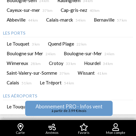
Boulogne-sem
Radinghem
24 km
34 km
Cayeux-sur-mer
Cap-gris-nez
37 km
40 km
Abbeville
Calais-marck
Bernaville
44 km
54 km
57 km
LES PORTS
Le Touquet
Quend Plage
3 km
22 km
Boulogne sur Mer
Boulogne-sur-Mer
24 km
24 km
Wimereux
Crotoy
Hourdel
28 km
33 km
34 km
Saint-Valery-sur-Somme
Wissant
37 km
41 km
Calais
Le Tréport
51 km
54 km
LES AÉROPORTS
Abonnement PRO - Infos vent
Le Touquet
1 km
à partir de 3.99 €/mois
Carte
Anémos
Favoris
Mon compte