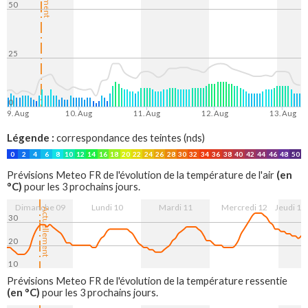
50
25
0
9. Aug
10. Aug
11. Aug
12. Aug
13. Aug
Légende :
correspondance des teintes (nds)
0
2
4
6
8
10
12
14
16
18
20
22
24
26
28
30
32
34
36
38
40
42
44
46
48
50
(en
Prévisions Meteo FR de l'évolution de la température de l'air
°C)
pour les 3 prochains jours.
Dimanche 09
Lundi 10
Mardi 11
Mercredi 12
Jeudi 13
Actuellement
30
20
10
9. Aug
10. Aug
11. Aug
12. Aug
13. Aug
Prévisions Meteo FR de l'évolution de la température ressentie
(en °C)
pour les 3 prochains jours.