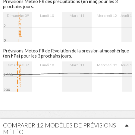
(en mm)
Prévisions Meteo FR des précipitations
pour les 3
prochains jours.
Dimanche 09
Lundi 10
Mardi 11
Mercredi 12
Jeudi 13
Actuellement
5
0
9. Aug
10. Aug
11. Aug
12. Aug
13. Aug
Prévisions Meteo FR de l'évolution de la pression atmosphérique
(en hPa)
pour les 3 prochains jours.
Dimanche 09
Lundi 10
Mardi 11
Mercredi 12
Jeudi 13
Actuellement
1,000
900
9. Aug
10. Aug
11. Aug
12. Aug
13. Aug
COMPARER 12 MODÈLES DE PRÉVISIONS
MÉTÉO