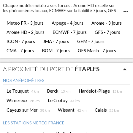
Chaque modèle météo a ses forces : Arome HD excelle sur
les phénomènes locaux, ECMWF sur la fiabilité 7 jours, GFS
Marin sur l'état de la mer. Comparez-les pour prendre les
meilleures décisions de navigation.
Meteo FR - 3 jours
Arpege - 4 jours
Arome - 3 jours
Infosvent vous propose 12 modèles météo différents pour
étaples
. Ces prévisions météo gratuites vous permettent
Arome HD - 2 jours
ECMWF - 7 jours
GFS - 7 jours
d'avoir une vue complète et de comparer les tendances
météorologiques des jours à venir.
ICON - 7 jours
JMA - 7 jours
GEM - 7 jours
CMA - 7 jours
BOM - 7 jours
GFS Marin - 7 jours
A PROXIMITÉ DU PORT DE
ÉTAPLES
NOS ANÉMOMÈTRES
Le Touquet
Berck
Hardelot-Plage
4 km
13 km
15 km
Wimereux
Le Crotoy
28 km
33 km
Cayeux sur Mer
Wissant
Calais
38 km
42 km
55 km
LES STATIONS MÉTÉO FRANCE