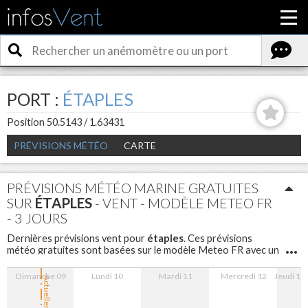
PORT :
ÉTAPLES
Position 50.5143 / 1.63431
PRÉVISIONS MÉTÉO
CARTE
PRÉVISIONS MÉTÉO MARINE GRATUITES
SUR
ÉTAPLES
- VENT - MODÈLE METEO FR
- 3 JOURS
étaples
Dernières prévisions vent pour
. Ces prévisions
météo gratuites sont basées sur le modèle Meteo FR avec un
maillage de 5 km sont disponibles pour les 3 prochains jours
avec un pas d'une heure.
Dimanche 09
Lundi 10
Mardi 11
Mercredi 12
Jeudi 13
Actuellement