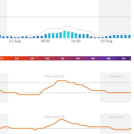
12. Aug
08:00
16:00
13. Aug
34
36
38
40
42
44
46
48
50
Mercredi 12
Jeudi 13
12. Aug
08:00
16:00
13. Aug
Mercredi 12
Jeudi 13