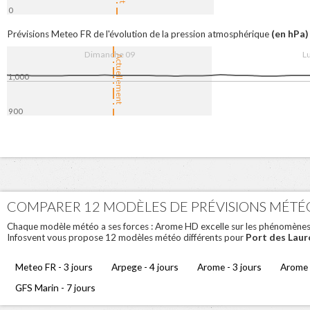
0
9. Aug
08:00
16:00
10. Aug
08:0
(en hPa)
Prévisions Meteo FR de l'évolution de la pression atmosphérique
Dimanche 09
L
Actuellement
1,000
900
9. Aug
08:00
16:00
10. Aug
08:0
COMPARER 12 MODÈLES DE PRÉVISIONS MÉTÉ
Chaque modèle météo a ses forces : Arome HD excelle sur les phénomènes loc
Port des Laur
Infosvent vous propose 12 modèles météo différents pour
Meteo FR - 3 jours
Arpege - 4 jours
Arome - 3 jours
Arome 
GFS Marin - 7 jours