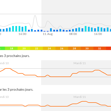
0
16:00
11. Aug
08:00
16:00
6
18
20
22
24
26
28
30
32
es 3 prochains jours.
undi 10
Mardi 11
0
16:00
11. Aug
08:00
16:00
r les 3 prochains jours.
undi 10
Mardi 11