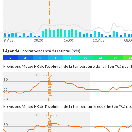
25
0
9. Aug
08:00
16:00
10. Aug
08:0
Légende :
correspondance des teintes (nds)
0
2
4
6
8
10
12
14
1
(en °C)
Prévisions Meteo FR de l'évolution de la température de l'air
pour l
Dimanche 09
L
Actuellement
30
25
20
9. Aug
08:00
16:00
10. Aug
08:0
(en °C)
Prévisions Meteo FR de l'évolution de la température ressentie
pou
Dimanche 09
L
Actuellement
30