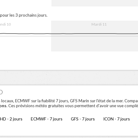
0
16:00
11. Aug
08:00
16:00
pour les 3 prochains jours.
undi 10
Mardi 11
0
16:00
11. Aug
08:00
16:00
O
aux, ECMWF sur la fiabilité 7 jours, GFS Marin sur l'état de la mer. Compar
ons
. Ces prévisions météo gratuites vous permettent d'avoir une vue complè
HD - 2 jours
ECMWF - 7 jours
GFS - 7 jours
ICON - 7 jours