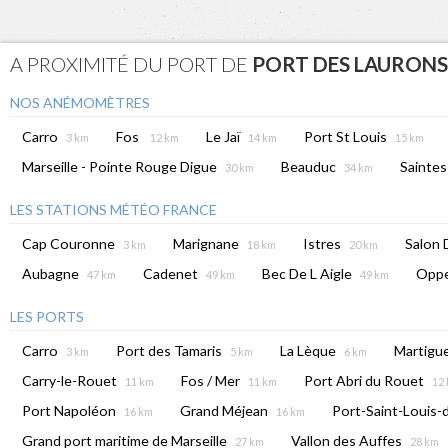
A PROXIMITÉ DU PORT DE
PORT DES LAURONS
NOS ANÉMOMÈTRES
Carro
Fos
Le Jaï
Port St Louis
3 km
12 km
14 km
15 km
Marseille - Pointe Rouge Digue
Beauduc
Saintes
30 km
34 km
LES STATIONS MÉTÉO FRANCE
Cap Couronne
Marignane
Istres
Salon 
3 km
18 km
20 km
Aubagne
Cadenet
Bec De L Aigle
Oppe
47 km
49 km
49 km
LES PORTS
Carro
Port des Tamaris
La Lèque
Martigu
3 km
5 km
6 km
Carry-le-Rouet
Fos / Mer
Port Abri du Rouet
11 km
11 km
12
Port Napoléon
Grand Méjean
Port-Saint-Louis
16 km
16 km
Grand port maritime de Marseille
Vallon des Auffes
27 km
28 km