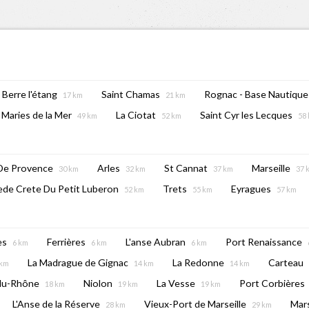
Berre l'étang
Saint Chamas
Rognac - Base Nautique
17 km
21 km
 Maries de la Mer
La Ciotat
Saint Cyr les Lecques
49 km
52 km
58
De Provence
Arles
St Cannat
Marseille
30 km
32 km
37 km
37 
de Crete Du Petit Luberon
Trets
Eyragues
52 km
55 km
57 km
es
Ferrières
L'anse Aubran
Port Renaissance
6 km
6 km
6 km
La Madrague de Gignac
La Redonne
Carteau
 km
14 km
14 km
-du-Rhône
Niolon
La Vesse
Port Corbières
18 km
19 km
19 km
L'Anse de la Réserve
Vieux-Port de Marseille
Mars
28 km
29 km