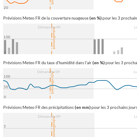
20
9. Aug
08:00
16:00
10. Aug
08:0
(en %)
Prévisions Meteo FR de la couverture nuageuse
pour les 3 prochain
Dimanche 09
L
Actuellement
100
0
9. Aug
08:00
16:00
10. Aug
08:0
(en %)
Prévisions Meteo FR du taux d'humidité dans l'air
pour les 3 prochai
Dimanche 09
L
Actuellement
100
50
0
9. Aug
08:00
16:00
10. Aug
08:0
(en mm)
Prévisions Meteo FR des précipitations
pour les 3 prochains jours
Dimanche 09
L
Actuellement
5