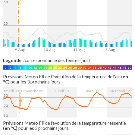
50
25
0
9. Aug
10. Aug
11. Aug
12. Aug
Légende :
correspondance des teintes (nds)
0
2
4
6
8
10
12
14
16
18
20
22
24
26
28
30
32
34
36
38
40
42
44
46
48
50
(en
Prévisions Meteo FR de l'évolution de la température de l'air
°C)
pour les 3 prochains jours.
Samedi 08
Dimanche 09
Lundi 10
Mardi 11
Mercredi 12
Actuellement
30
20
10
9. Aug
10. Aug
11. Aug
12. Aug
Prévisions Meteo FR de l'évolution de la température ressentie
(en °C)
pour les 3 prochains jours.