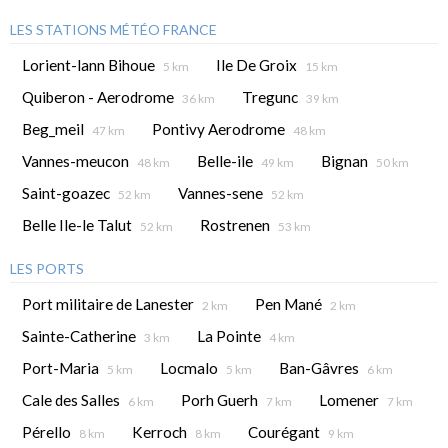
LES STATIONS MÉTÉO FRANCE
Lorient-lann Bihoue
Ile De Groix
5 km
15 km
Quiberon - Aerodrome
Tregunc
36 km
39 km
Beg_meil
Pontivy Aerodrome
47 km
48 km
Vannes-meucon
Belle-ile
Bignan
48 km
49 km
50 km
Saint-goazec
Vannes-sene
52 km
52 km
Belle Ile-le Talut
Rostrenen
52 km
53 km
LES PORTS
Port militaire de Lanester
Pen Mané
2 km
2 km
Sainte-Catherine
La Pointe
3 km
4 km
Port-Maria
Locmalo
Ban-Gâvres
5 km
5 km
6 km
Cale des Salles
Porh Guerh
Lomener
6 km
7 km
7 km
Pérello
Kerroch
Courégant
8 km
8 km
9 km