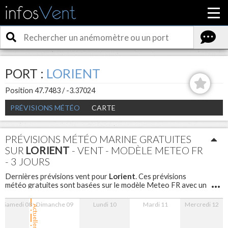
PORT :
LORIENT
Position 47.7483 / -3.37024
PRÉVISIONS MÉTÉO
CARTE
PRÉVISIONS MÉTÉO MARINE GRATUITES
SUR
LORIENT
- VENT - MODÈLE METEO FR
- 3 JOURS
Lorient
Dernières prévisions vent pour
. Ces prévisions
météo gratuites sont basées sur le modèle Meteo FR avec un
maillage de 5 km sont disponibles pour les 3 prochains jours
avec un pas d'une heure.
Samedi 08
Dimanche 09
Lundi 10
Mardi 11
Mercredi 12
Actuellement