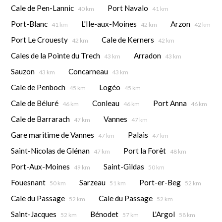
Cale de Pen-Lannic
Port Navalo
40 km
41 km
Port-Blanc
L'Ile-aux-Moines
Arzon
41 km
42 km
42 km
Port Le Crouesty
Cale de Kerners
42 km
42 km
Cales de la Pointe du Trech
Arradon
43 km
43 km
Sauzon
Concarneau
43 km
43 km
Cale de Penboch
Logéo
45 km
45 km
Cale de Béluré
Conleau
Port Anna
46 km
46 km
46 km
Cale de Barrarach
Vannes
47 km
47 km
Gare maritime de Vannes
Palais
47 km
47 km
Saint-Nicolas de Glénan
Port la Forêt
47 km
48 km
Port-Aux-Moines
Saint-Gildas
49 km
50 km
Fouesnant
Sarzeau
Port-er-Beg
50 km
51 km
52 km
Cale du Passage
Cale du Passage
52 km
52 km
Saint-Jacques
Bénodet
L'Argol
52 km
57 km
58 km