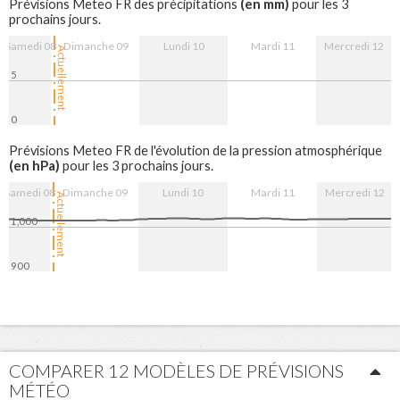
(en mm)
Prévisions Meteo FR des précipitations
pour les 3
prochains jours.
Samedi 08
Dimanche 09
Lundi 10
Mardi 11
Mercredi 12
Actuellement
5
0
9. Aug
10. Aug
11. Aug
12. Aug
Prévisions Meteo FR de l'évolution de la pression atmosphérique
(en hPa)
pour les 3 prochains jours.
Samedi 08
Dimanche 09
Lundi 10
Mardi 11
Mercredi 12
Actuellement
1,000
900
9. Aug
10. Aug
11. Aug
12. Aug
COMPARER 12 MODÈLES DE PRÉVISIONS
MÉTÉO