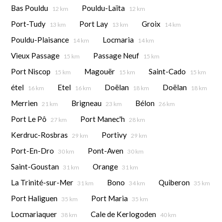
Bas Pouldu
Pouldu-Laïta
12 km
12 km
Port-Tudy
Port Lay
Groix
13 km
13 km
14 km
Pouldu-Plaisance
Locmaria
14 km
14 km
Vieux Passage
Passage Neuf
15 km
15 km
Port Niscop
Magouër
Saint-Cado
15 km
15 km
15 km
étel
Etel
Doëlan
Doëlan
16 km
16 km
18 km
18 km
Merrien
Brigneau
Bélon
21 km
23 km
26 km
Port Le Pô
Port Manec'h
27 km
28 km
Kerdruc-Rosbras
Portivy
29 km
29 km
Port-En-Dro
Pont-Aven
30 km
30 km
Saint-Goustan
Orange
31 km
31 km
La Trinité-sur-Mer
Bono
Quiberon
31 km
34 km
35 km
Port Haliguen
Port Maria
35 km
35 km
Locmariaquer
Cale de Kerlogoden
38 km
40 km