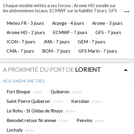
Chaque modèle météo a ses forces : Arome HD excelle sur
les phénomènes locaux, ECMWF sur la fiabilité 7 jours, GFS
Marin sur l'état de la mer. Comparez-les pour prendre les
meilleures décisions de navigation.
Meteo FR - 3 jours
Arpege - 4 jours
Arome - 3 jours
Infosvent vous propose 12 modèles météo différents pour
Lorient
. Ces prévisions météo gratuites vous permettent
Arome HD - 2 jours
ECMWF - 7 jours
GFS - 7 jours
d'avoir une vue complète et de comparer les tendances
météorologiques des jours à venir.
ICON - 7 jours
JMA - 7 jours
GEM - 7 jours
CMA - 7 jours
BOM - 7 jours
GFS Marin - 7 jours
A PROXIMITÉ DU PORT DE
LORIENT
NOS ANÉMOMÈTRES
Fort Bloque
Quiberon
10 km
28 km
Saint Pierre Quiberon
Kersidan
29 km
35 km
Le Rohu - St Gildas de Rhuys
46 km
Benodet retour fin annee
Penvins
55 km
59 km
Loctudy
60 km