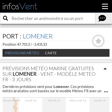
PORT :
LOMENER
Position 47.7013 / -3.43133
PRÉVISIONS MÉTÉO
CARTE
PRÉVISIONS MÉTÉO MARINE GRATUITES
SUR
LOMENER
- VENT - MODÈLE METEO
FR - 3 JOURS
Lomener
Dernières prévisions vent pour
. Ces prévisions
météo gratuites sont basées sur le modèle Meteo FR avec un
maillage de 5 km sont disponibles pour les 3 prochains jours
avec un pas d'une heure.
Dimanche 09
Lundi 10
Mardi 11
Mercredi 12
Jeudi 13
Actuellement