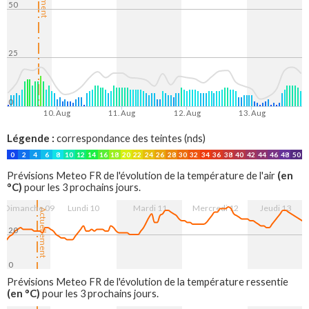
50
25
0
10. Aug
11. Aug
12. Aug
13. Aug
Légende :
correspondance des teintes (nds)
0
2
4
6
8
10
12
14
16
18
20
22
24
26
28
30
32
34
36
38
40
42
44
46
48
50
(en
Prévisions Meteo FR de l'évolution de la température de l'air
°C)
pour les 3 prochains jours.
Dimanche 09
Lundi 10
Mardi 11
Mercredi 12
Jeudi 13
Actuellement
20
0
10. Aug
11. Aug
12. Aug
13. Aug
Prévisions Meteo FR de l'évolution de la température ressentie
(en °C)
pour les 3 prochains jours.