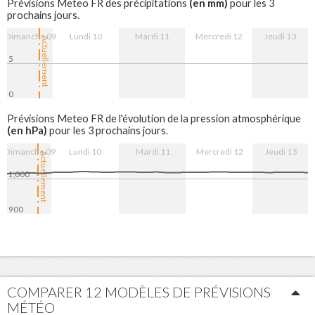
(en mm)
Prévisions Meteo FR des précipitations
pour les 3
prochains jours.
Dimanche 09
Lundi 10
Mardi 11
Mercredi 12
Jeudi 13
Actuellement
5
0
10. Aug
11. Aug
12. Aug
13. Aug
Prévisions Meteo FR de l'évolution de la pression atmosphérique
(en hPa)
pour les 3 prochains jours.
Dimanche 09
Lundi 10
Mardi 11
Mercredi 12
Jeudi 13
Actuellement
1,000
900
10. Aug
11. Aug
12. Aug
13. Aug
COMPARER 12 MODÈLES DE PRÉVISIONS
MÉTÉO