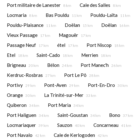
Port militaire de Lanester
Cale des Salles
8 km
8 km
Locmaria
Bas Pouldu
Pouldu-Laïta
8 km
11 km
11 km
Pouldu-Plaisance
Doëlan
Doëlan
11 km
15 km
16 km
Vieux Passage
Magouër
17 km
17 km
Passage Neuf
étel
Port Niscop
17 km
17 km
18 km
Etel
Saint-Cado
Merrien
18 km
18 km
18 km
Brigneau
Bélon
Port Manec'h
20 km
24 km
26 km
Kerdruc-Rosbras
Port Le Pô
27 km
28 km
Portivy
Pont-Aven
Port-En-Dro
29 km
29 km
30 km
Orange
La Trinité-sur-Mer
30 km
33 km
Quiberon
Port Maria
34 km
34 km
Port Haliguen
Saint-Goustan
Bono
34 km
34 km
37 km
Locmariaquer
Sauzon
Concarneau
39 km
40 km
41 km
Port Navalo
Cale de Kerlogoden
42 km
42 km