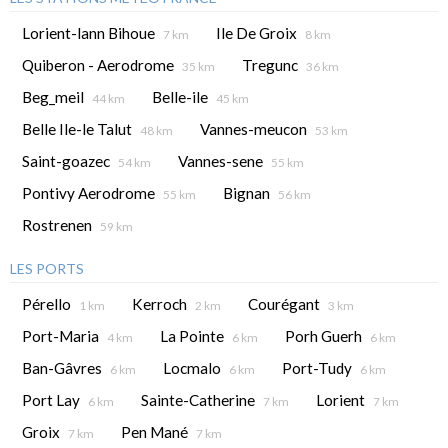
Lorient-lann Bihoue
Ile De Groix
7 km
8 km
Quiberon - Aerodrome
Tregunc
35 km
36 km
Beg_meil
Belle-ile
44 km
45 km
Belle Ile-le Talut
Vannes-meucon
48 km
53 km
Saint-goazec
Vannes-sene
54 km
55 km
Pontivy Aerodrome
Bignan
55 km
56 km
Rostrenen
59 km
LES PORTS
Pérello
Kerroch
Courégant
1 km
2 km
3 km
Port-Maria
La Pointe
Porh Guerh
4 km
6 km
6 km
Ban-Gâvres
Locmalo
Port-Tudy
6 km
6 km
6 km
Port Lay
Sainte-Catherine
Lorient
6 km
7 km
7 km
Groix
Pen Mané
7 km
7 km