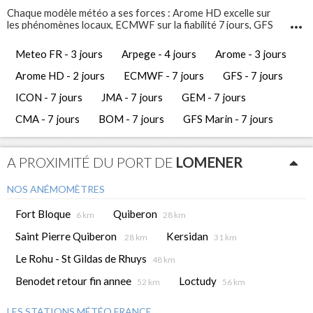
Chaque modèle météo a ses forces : Arome HD excelle sur
les phénomènes locaux, ECMWF sur la fiabilité 7 jours, GFS
Marin sur l'état de la mer. Comparez-les pour prendre les
meilleures décisions de navigation.
Meteo FR - 3 jours
Arpege - 4 jours
Arome - 3 jours
Infosvent vous propose 12 modèles météo différents pour
Lomener
. Ces prévisions météo gratuites vous permettent
Arome HD - 2 jours
ECMWF - 7 jours
GFS - 7 jours
d'avoir une vue complète et de comparer les tendances
météorologiques des jours à venir.
ICON - 7 jours
JMA - 7 jours
GEM - 7 jours
CMA - 7 jours
BOM - 7 jours
GFS Marin - 7 jours
A PROXIMITÉ DU PORT DE
LOMENER
NOS ANÉMOMÈTRES
Fort Bloque
Quiberon
6 km
28 km
Saint Pierre Quiberon
Kersidan
28 km
31 km
Le Rohu - St Gildas de Rhuys
48 km
Benodet retour fin annee
Loctudy
52 km
56 km
LES STATIONS MÉTÉO FRANCE