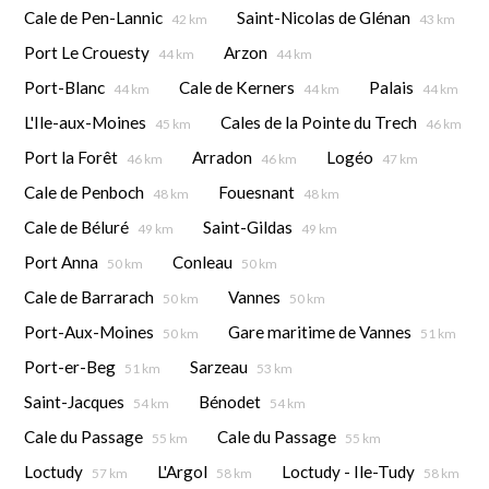
Cale de Pen-Lannic
Saint-Nicolas de Glénan
42 km
43 km
Port Le Crouesty
Arzon
44 km
44 km
Port-Blanc
Cale de Kerners
Palais
44 km
44 km
44 km
L'Ile-aux-Moines
Cales de la Pointe du Trech
45 km
46 km
Port la Forêt
Arradon
Logéo
46 km
46 km
47 km
Cale de Penboch
Fouesnant
48 km
48 km
Cale de Béluré
Saint-Gildas
49 km
49 km
Port Anna
Conleau
50 km
50 km
Cale de Barrarach
Vannes
50 km
50 km
Port-Aux-Moines
Gare maritime de Vannes
50 km
51 km
Port-er-Beg
Sarzeau
51 km
53 km
Saint-Jacques
Bénodet
54 km
54 km
Cale du Passage
Cale du Passage
55 km
55 km
Loctudy
L'Argol
Loctudy - Ile-Tudy
57 km
58 km
58 km