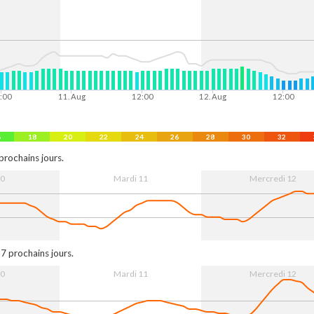
:00
11. Aug
12:00
12. Aug
12:00
6
18
20
22
24
26
28
30
32
prochains jours.
10
Mardi 11
Mercredi 12
:00
11. Aug
12:00
12. Aug
12:00
 7 prochains jours.
10
Mardi 11
Mercredi 12