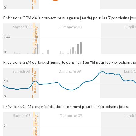
0
12:00
9. Aug
12:00
10. Aug
12
(en %)
Prévisions GEM de la couverture nuageuse
pour les 7 prochains jou
Samedi 08
Dimanche 09
Lundi 
Actuellement
100
0
12:00
9. Aug
12:00
10. Aug
12
(en %)
Prévisions GEM du taux d'humidité dans l'air
pour les 7 prochains jo
Samedi 08
Dimanche 09
Lundi 
Actuellement
50
0
12:00
9. Aug
12:00
10. Aug
12
(en mm)
Prévisions GEM des précipitations
pour les 7 prochains jours.
Samedi 08
Dimanche 09
Lundi 
Actuellement
5