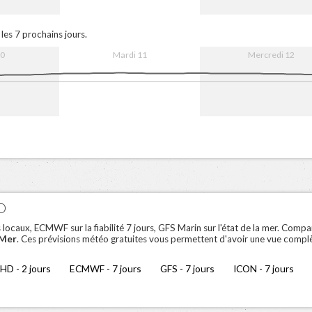
:00
11. Aug
12:00
12. Aug
12:00
les 7 prochains jours.
10
Mardi 11
Mercredi 12
:00
11. Aug
12:00
12. Aug
12:00
O
aux, ECMWF sur la fiabilité 7 jours, GFS Marin sur l'état de la mer. Compar
 Mer
. Ces prévisions météo gratuites vous permettent d'avoir une vue compl
HD - 2 jours
ECMWF - 7 jours
GFS - 7 jours
ICON - 7 jours