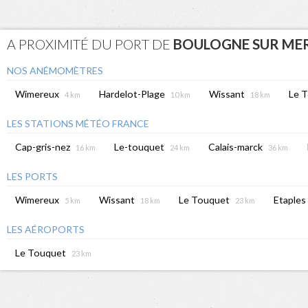
A PROXIMITÉ DU PORT DE
BOULOGNE SUR ME
NOS ANÉMOMÈTRES
Wimereux
Hardelot-Plage
Wissant
Le 
4 km
10 km
18 km
LES STATIONS MÉTÉO FRANCE
Cap-gris-nez
Le-touquet
Calais-marck
16 km
24 km
36 km
LES PORTS
Wimereux
Wissant
Le Touquet
Etaples
5 km
18 km
23 km
LES AÉROPORTS
Le Touquet
23 km