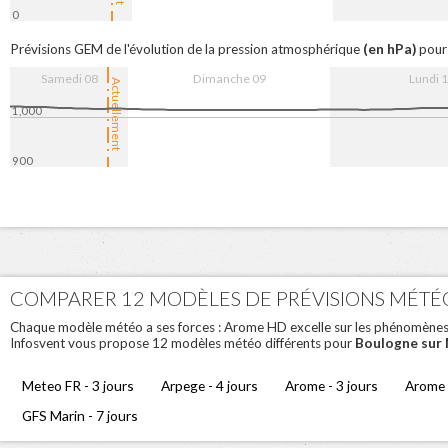
0
12:00
9. Aug
12:00
10. Aug
12
(en hPa)
Prévisions GEM de l'évolution de la pression atmosphérique
pour 
Samedi 08
Dimanche 09
Lundi 
Actuellement
1,000
900
12:00
9. Aug
12:00
10. Aug
12
COMPARER 12 MODÈLES DE PRÉVISIONS MÉTÉ
Chaque modèle météo a ses forces : Arome HD excelle sur les phénomènes loc
Boulogne sur
Infosvent vous propose 12 modèles météo différents pour
Meteo FR - 3 jours
Arpege - 4 jours
Arome - 3 jours
Arome 
GFS Marin - 7 jours