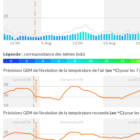
25
0
12:00
9. Aug
12:00
10. Aug
12
Légende :
correspondance des teintes (nds)
0
2
4
6
8
10
12
14
1
(en °C)
Prévisions GEM de l'évolution de la température de l'air
pour les 7 
Samedi 08
Dimanche 09
Lundi 
Actuellement
30
20
10
12:00
9. Aug
12:00
10. Aug
12
(en °C)
Prévisions GEM de l'évolution de la température ressentie
pour les
Samedi 08
Dimanche 09
Lundi 
Actuellement
25