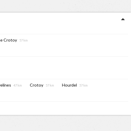
Le Crotoy
57 km
elines
Crotoy
Hourdel
47 km
57 km
57 km