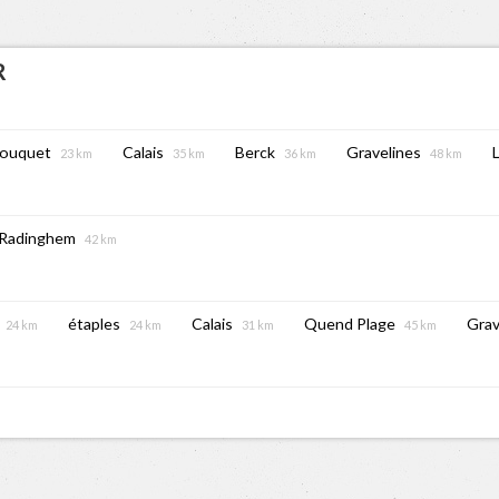
R
Touquet
Calais
Berck
Gravelines
23 km
35 km
36 km
48 km
Radinghem
42 km
étaples
Calais
Quend Plage
Grav
24 km
24 km
31 km
45 km