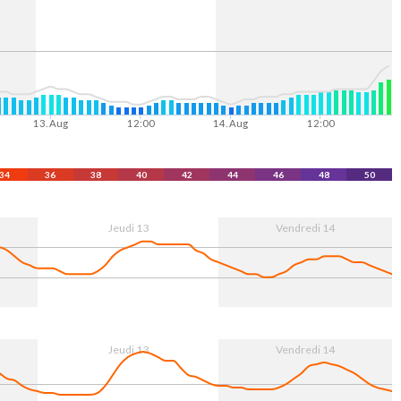
13. Aug
12:00
14. Aug
12:00
34
36
38
40
42
44
46
48
50
Jeudi 13
Vendredi 14
13. Aug
12:00
14. Aug
12:00
Jeudi 13
Vendredi 14