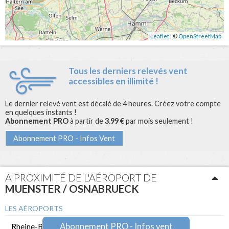
Leaflet
| ©
OpenStreetMap
Tous les derniers relevés vent
accessibles en illimité !
Le dernier relevé vent est décalé de 4 heures. Créez votre compte
en quelques instants !
Abonnement PRO
à partir de
3.99 €
par mois seulement !
Abonnement PRO - Infos Vent
A PROXIMITÉ DE L'AÉROPORT DE
MUENSTER / OSNABRUECK
LES AÉROPORTS
Abonnement PRO - Infos vent
Rheine-Bentlage
28 km