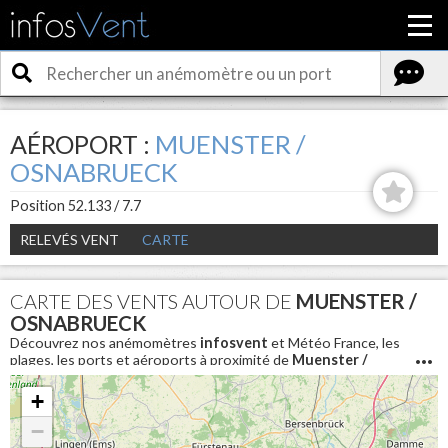
AÉROPORT :
MUENSTER /
OSNABRUECK
Position 52.133 / 7.7
RELEVÉS VENT
CARTE
CARTE DES VENTS AUTOUR DE
MUENSTER /
OSNABRUECK
Découvrez nos anémomètres
infosvent
et Météo France, les
plages, les ports et aéroports à proximité de
Muenster /
Osnabrueck
. Pour connaitre les conditions météo en direct et
avoir la vitesse du vent aujourd'hui autour de
Muenster /
+
Osnabrueck
−