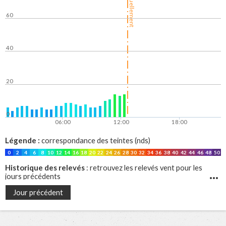
Actuellement
60
40
20
0
06:00
12:00
18:00
Légende :
correspondance des teintes (nds)
0
2
4
6
8
10
12
14
16
18
20
22
24
26
28
30
32
34
36
38
40
42
44
46
48
50
Historique des relevés
: retrouvez les relevés vent pour les
jours précédents
Jour précédent