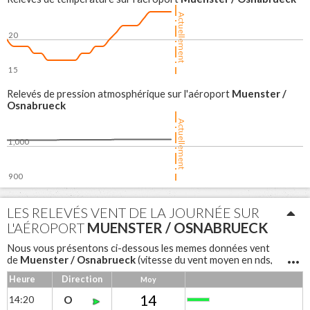
Actuellement
20
15
06:00
12:00
18:00
Muenster /
Relevés de pression atmosphérique sur l'aéroport
Osnabrueck
Actuellement
1,000
900
06:00
12:00
18:00
LES RELEVÉS VENT DE LA JOURNÉE SUR
L'AÉROPORT
MUENSTER / OSNABRUECK
Nous vous présentons ci-dessous les memes données vent
Muenster / Osnabrueck
de
(vitesse du vent moyen en nds,
vent mini, vent maxi, rafales et direction du vent) sous forme
Heure
Direction
Moy
de tableau pour une lecture différente
Muenster / Osnabrueck
Notre anémomètre à coupelles
14
14:20
O
mesure la vitesse du vent et une girouette permet d'avoir la