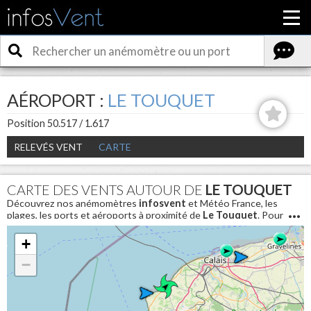
AÉROPORT :
LE TOUQUET
Position 50.517 / 1.617
RELEVÉS VENT
CARTE
CARTE DES VENTS AUTOUR DE
LE TOUQUET
Découvrez nos anémomètres
infosvent
et Météo France, les
plages, les ports et aéroports à proximité de
Le Touquet
. Pour
connaitre les conditions météo en direct et avoir la vitesse du
vent aujourd'hui autour de
Le Touquet
+
−