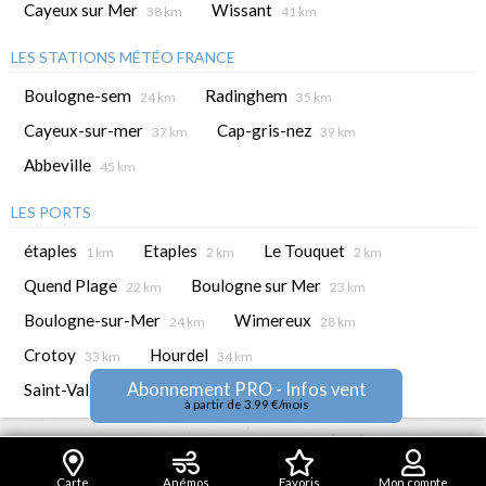
Cayeux sur Mer
Wissant
38 km
41 km
LES STATIONS MÉTÉO FRANCE
Boulogne-sem
Radinghem
24 km
35 km
Cayeux-sur-mer
Cap-gris-nez
37 km
39 km
Abbeville
45 km
LES PORTS
étaples
Etaples
Le Touquet
1 km
2 km
2 km
Quend Plage
Boulogne sur Mer
22 km
23 km
Boulogne-sur-Mer
Wimereux
24 km
28 km
Crotoy
Hourdel
33 km
34 km
Abonnement PRO - Infos vent
Saint-Valery-sur-Somme
Wissant
38 km
41 km
à partir de 3.99 €/mois
Carte
Anémos
Favoris
Mon compte