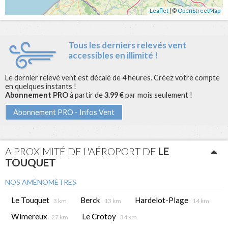
Leaflet
| ©
OpenStreetMap
Tous les derniers relevés vent
accessibles en illimité !
Le dernier relevé vent est décalé de 4 heures. Créez votre compte
en quelques instants !
Abonnement PRO
à partir de
3.99 €
par mois seulement !
Abonnement PRO - Infos Vent
A PROXIMITÉ DE L'AÉROPORT DE
LE
TOUQUET
NOS AMÉNOMÈTRES
Le Touquet
Berck
Hardelot-Plage
3 km
13 km
14 km
Wimereux
Le Crotoy
27 km
34 km