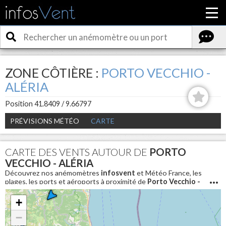
ZONE CÔTIÈRE :
PORTO VECCHIO -
ALÉRIA
Position 41.8409 / 9.66797
PRÉVISIONS MÉTÉO
CARTE
CARTE DES VENTS AUTOUR DE
PORTO
VECCHIO - ALÉRIA
Découvrez nos anémomètres
infosvent
et Météo France, les
plages, les ports et aéroports à proximité de
Porto Vecchio -
Aléria
. Pour connaitre les conditions météo en direct et avoir
la vitesse du vent aujourd'hui autour de
Porto Vecchio -
+
Aléria
−