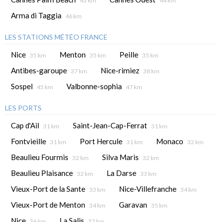
43 km
44 km
Arma di Taggia
46 km
LES STATIONS MÉTÉO FRANCE
Nice
Menton
Peille
35 km
35 km
35 km
Antibes-garoupe
Nice-rimiez
37 km
38 km
Sospel
Valbonne-sophia
45 km
47 km
LES PORTS
Cap d'Ail
Saint-Jean-Cap-Ferrat
31 km
31 km
Fontvieille
Port Hercule
Monaco
31 km
31 km
32 km
Beaulieu Fourmis
Silva Maris
32 km
32 km
Beaulieu Plaisance
La Darse
32 km
33 km
Vieux-Port de la Sante
Nice-Villefranche
33 km
34 km
Vieux-Port de Menton
Garavan
34 km
35 km
Nice
La Salis
36 km
37 km