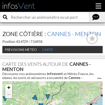
ZONE CÔTIÈRE :
CANNES - MENTON
Position 43.4729 / 7.56958
PRÉVISIONS MÉTÉO
CARTE
CARTE DES VENTS AUTOUR DE
CANNES -
MENTON
Découvrez nos anémomètres
infosvent
et Météo France, les
plages, les ports et aéroports à proximité de
Cannes -
Menton
. Pour connaitre les conditions météo en direct et
avoir la vitesse du vent aujourd'hui autour de
Cannes -
+
Menton
−