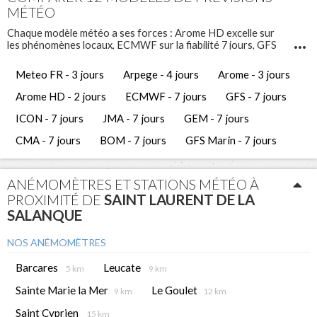
MÉTÉO
Chaque modèle météo a ses forces : Arome HD excelle sur
les phénomènes locaux, ECMWF sur la fiabilité 7 jours, GFS
Marin sur l'état de la mer. Comparez-les pour prendre les
meilleures décisions de navigation.
Meteo FR - 3 jours
Arpege - 4 jours
Arome - 3 jours
Infosvent vous propose 12 modèles météo différents pour
Saint Laurent de la Salanque
. Ces prévisions météo
Arome HD - 2 jours
ECMWF - 7 jours
GFS - 7 jours
gratuites vous permettent d'avoir une vue complète et de
comparer les tendances météorologiques des jours à venir.
ICON - 7 jours
JMA - 7 jours
GEM - 7 jours
CMA - 7 jours
BOM - 7 jours
GFS Marin - 7 jours
ANÉMOMÈTRES ET STATIONS MÉTÉO À
PROXIMITÉ DE
SAINT LAURENT DE LA
SALANQUE
NOS ANÉMOMÈTRES
Barcares
Leucate
5 km
9 km
Sainte Marie la Mer
Le Goulet
9 km
12 km
Saint Cyprien
15 km