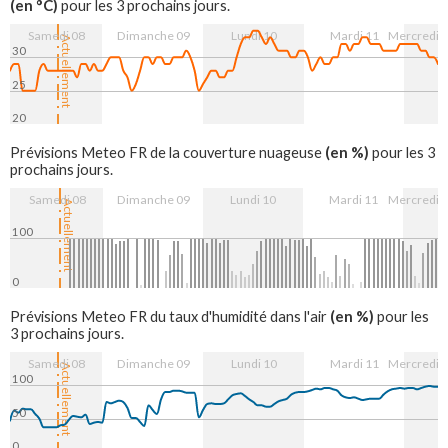
(en °C)
pour les 3 prochains jours.
Samedi 08
Dimanche 09
Lundi 10
Mardi 11
Mercredi 
Actuellement
30
25
20
8. Aug
9. Aug
10. Aug
11. Aug
12. Aug
(en %)
Prévisions Meteo FR de la couverture nuageuse
pour les 3
prochains jours.
Samedi 08
Dimanche 09
Lundi 10
Mardi 11
Mercredi 
Actuellement
100
0
8. Aug
9. Aug
10. Aug
11. Aug
12. Aug
(en %)
Prévisions Meteo FR du taux d'humidité dans l'air
pour les
3 prochains jours.
Samedi 08
Dimanche 09
Lundi 10
Mardi 11
Mercredi 
Actuellement
100
50
0