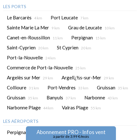
LES PORTS
Le Barcarès
Port Leucate
4 km
7 km
Sainte Marie La Mer
Grau de Leucate
9 km
10 km
Canet-en-Roussillon
Perpignan
11 km
15 km
Saint-Cyprien
St Cyprien
20 km
20 km
Port-la-Nouvelle
24 km
Commerce de Port-la-Nouvelle
25 km
Argelès sur Mer
Argelï¿½s-sur-Mer
29 km
29 km
Collioure
Port-Vendres
Gruissan
31 km
33 km
35 km
Gruissan
Banyuls
Narbonne
35 km
37 km
43 km
Narbonne Plage
Valras Plage
44 km
55 km
LES AÉROPORTS
Abonnement PRO - Infos vent
Perpignan
13 km
à partir de 3.99 €/mois