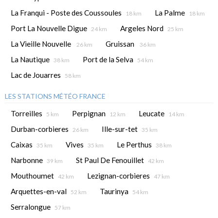
La Franqui - Poste des Coussoules
La Palme
18 km
18 km
Port La Nouvelle Digue
Argeles Nord
24 km
25 km
La Vieille Nouvelle
Gruissan
26 km
36 km
La Nautique
Port de la Selva
38 km
54 km
Lac de Jouarres
58 km
LES STATIONS MÉTÉO FRANCE
Torreilles
Perpignan
Leucate
5 km
12 km
14 km
Durban-corbieres
Ille-sur-tet
26 km
35 km
Caixas
Vives
Le Perthus
35 km
35 km
38 km
Narbonne
St Paul De Fenouillet
39 km
42 km
Mouthoumet
Lezignan-corbieres
42 km
47 km
Arquettes-en-val
Taurinya
52 km
54 km
Serralongue
57 km