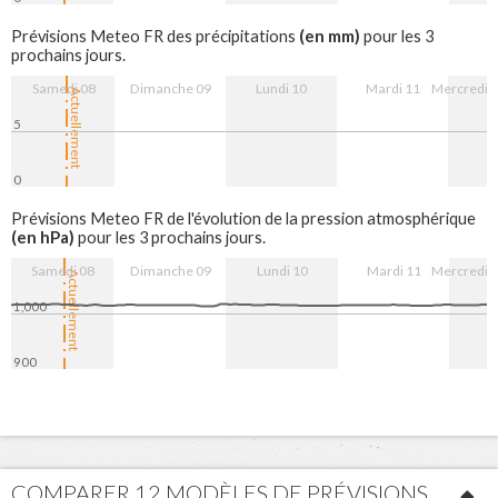
8. Aug
9. Aug
10. Aug
11. Aug
12. Aug
(en mm)
Prévisions Meteo FR des précipitations
pour les 3
prochains jours.
Samedi 08
Dimanche 09
Lundi 10
Mardi 11
Mercredi 
Actuellement
5
0
8. Aug
9. Aug
10. Aug
11. Aug
12. Aug
Prévisions Meteo FR de l'évolution de la pression atmosphérique
(en hPa)
pour les 3 prochains jours.
Samedi 08
Dimanche 09
Lundi 10
Mardi 11
Mercredi 
Actuellement
1,000
900
8. Aug
9. Aug
10. Aug
11. Aug
12. Aug
COMPARER 12 MODÈLES DE PRÉVISIONS