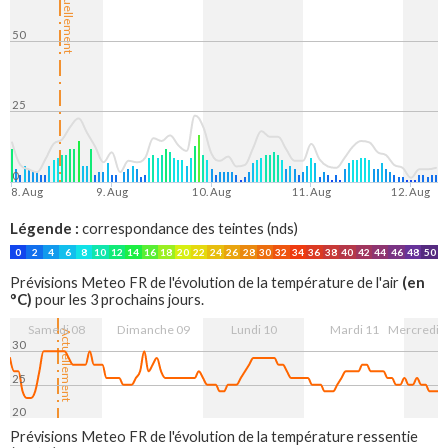
Actuellement
50
25
0
8. Aug
9. Aug
10. Aug
11. Aug
12. Aug
Légende :
correspondance des teintes (nds)
0
2
4
6
8
10
12
14
16
18
20
22
24
26
28
30
32
34
36
38
40
42
44
46
48
50
(en
Prévisions Meteo FR de l'évolution de la température de l'air
°C)
pour les 3 prochains jours.
Samedi 08
Dimanche 09
Lundi 10
Mardi 11
Mercredi 
Actuellement
30
25
20
8. Aug
9. Aug
10. Aug
11. Aug
12. Aug
Prévisions Meteo FR de l'évolution de la température ressentie