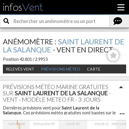
ANÉMOMÈTRE :
SAINT LAURENT DE
LA SALANQUE
- VENT EN DIRECT
Position 42.801 / 2.9953
RELEVÉS VENT
PRÉVISIONS MÉTÉO
CARTE
PRÉVISIONS MÉTÉO MARINE GRATUITES
SUR
SAINT LAURENT DE LA SALANQUE
-
VENT - MODÈLE METEO FR - 3 JOURS
Saint Laurent de la
Dernières prévisions vent pour
Salanque
. Ces prévisions météo gratuites sont basées sur le
modèle Meteo FR avec un maillage de 5 km sont disponibles
pour les 3 prochains jours avec un pas d'une heure.
Samedi 08
Dimanche 09
Lundi 10
Mardi 11
Mercredi 