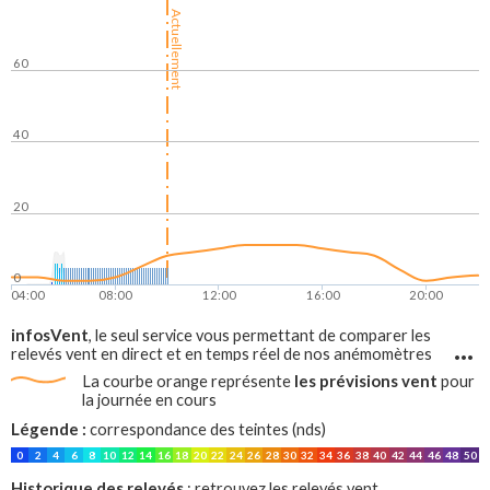
Lac de Serre-Ponçon - Altitude
direct et en temps réel sur
Actuellement
Kite - Boscodon
pour avoir la force du vent et les rafales.
60
40
20
0
04:00
08:00
12:00
16:00
20:00
infosVent
, le seul service vous permettant de comparer les
relevés vent en direct et en temps réel de nos anémomètres
avec les prévisions vent, sur tout le littoral francais !
les prévisions vent
La courbe orange représente
pour
la journée en cours
Légende :
correspondance des teintes (nds)
0
2
4
6
8
10
12
14
16
18
20
22
24
26
28
30
32
34
36
38
40
42
44
46
48
50
Historique des relevés
: retrouvez les relevés vent