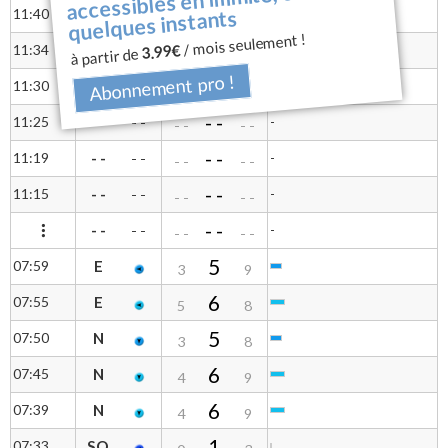
accessibles en illimité, en
- -
quelques instants
11:40
- -
-
- -
- -
- -
/ mois seulement !
- -
3.99€
11:34
- -
-
- -
à partir de
- -
- -
Abonnement pro !
- -
11:30
- -
-
- -
- -
- -
- -
11:25
- -
-
- -
- -
- -
- -
11:19
- -
-
- -
- -
- -
- -
11:15
- -
-
- -
- -
- -
- -
- -
-
- -
- -
- -
5
07:59
E
3
9
6
07:55
E
5
8
5
07:50
N
3
8
6
07:45
N
4
9
6
07:39
N
4
9
1
07:33
SO