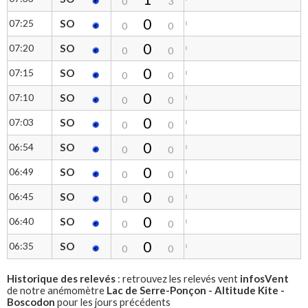
0
3
0
07:25
SO
0
0
0
07:20
SO
0
0
0
07:15
SO
0
0
0
07:10
SO
0
0
0
07:03
SO
0
0
0
06:54
SO
0
0
0
06:49
SO
0
0
0
06:45
SO
0
0
0
06:40
SO
0
0
0
06:35
SO
0
0
Historique des relevés
infosVent
: retrouvez les relevés vent
Lac de Serre-Ponçon - Altitude Kite -
de notre anémomètre
Boscodon
pour les jours précédents