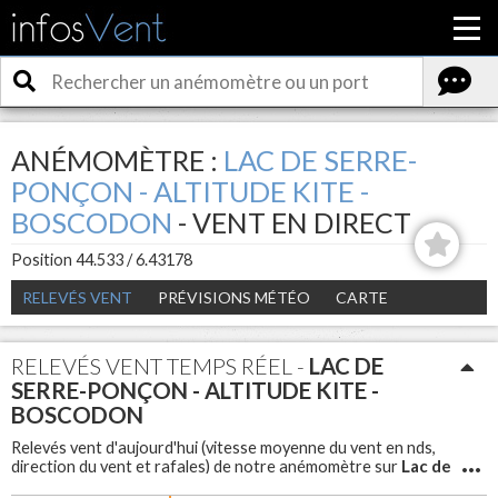
ANÉMOMÈTRE :
LAC DE SERRE-
PONÇON - ALTITUDE KITE -
BOSCODON
- VENT EN DIRECT
Position 44.533 / 6.43178
RELEVÉS VENT
PRÉVISIONS MÉTÉO
CARTE
RELEVÉS VENT TEMPS RÉEL -
LAC DE
SERRE-PONÇON - ALTITUDE KITE -
BOSCODON
Relevés vent d'aujourd'hui (vitesse moyenne du vent en nds,
Lac de
direction du vent et rafales) de notre anémomètre sur
Serre-Ponçon - Altitude Kite - Boscodon
. Météo vent en