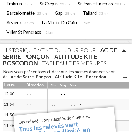
Embrun
St Crepin
St Jean-st-nicolas
7 km
23 km
23 km
Barcelonnette
Gap
Tallard
25 km
28 km
33 km
Arvieux
La Motte Du Caire
37 km
39 km
Villar St Pancrace
42 km
HISTORIQUE VENT DU JOUR POUR
LAC DE
SERRE-PONÇON - ALTITUDE KITE -
BOSCODON
- TABLEAU DES MESURES
Nous vous présentons ci-dessous les memes données vent
Lac de Serre-Ponçon - Altitude Kite - Boscodon
de
(vitesse du vent moyen en nds, vent mini, vent maxi, rafales et
Heure
Direction
Min
Moy
Max
direction du vent) sous forme de tableau pour une lecture
différente
- -
12:00
- -
-
- -
- -
- -
Lac de Serre-Ponçon -
Notre anémomètre à coupelles
Altitude Kite - Boscodon
mesure la vitesse du vent et une
- -
11:54
- -
-
- -
- -
- -
girouette permet d'avoir la direction.
- -
11:50
- -
-
- -
Les relevés sont décalés de 4 heures.
- -
- -
Tous les relevés vent
- -
11:45
- -
-
- -
- -
- -