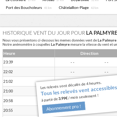
Port des Boucholeurs
Châtelaillon-Plage
41 km
42 km
HISTORIQUE VENT DU JOUR POUR
LA PALMYR
La Palmyr
Nous vous présentons ci-dessous les memes données vent de
La Palmyre
Notre anémomètre à coupelles
mesure la vitesse du vent et un
Heure
Direction
23:39
- -
- -
22:02
- -
- -
Tous les relevés vent accessibles
21:02
- -
- -
Les relevés sont décalés de 4 heures.
21:00
- -
- -
/ mois seulement !
3.99€
à partir de
20:58
- -
- -
Abonnement pro !
20:55
- -
- -