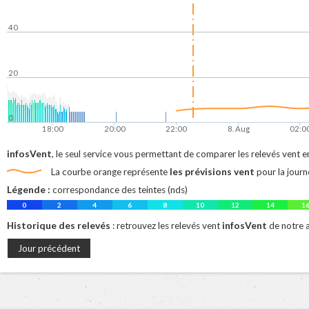
40
20
0
18:00
20:00
22:00
8. Aug
02:0
infosVent
, le seul service vous permettant de comparer les relevés vent en
les prévisions vent
La courbe orange représente
pour la journ
Légende :
correspondance des teintes (nds)
0
2
4
6
8
10
12
14
1
Historique des relevés
infosVent
: retrouvez les relevés vent
de notre
Jour précédent