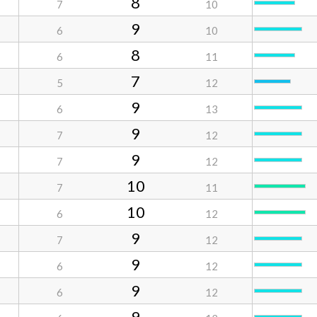
8
7
10
9
6
10
8
6
11
7
5
12
9
6
13
9
7
12
9
7
12
10
7
11
10
6
12
9
7
12
9
6
12
9
6
12
9