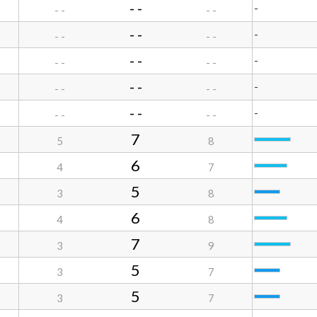
- -
-
- -
- -
- -
-
- -
- -
- -
-
- -
- -
- -
-
- -
- -
- -
-
- -
- -
7
5
8
6
4
7
5
3
8
6
4
8
7
3
9
5
3
7
5
3
7