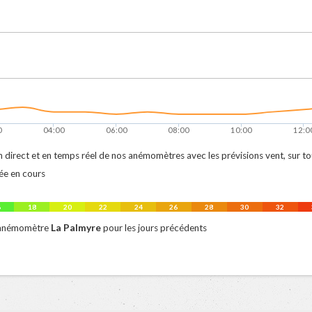
0
04:00
06:00
08:00
10:00
12:0
 direct et en temps réel de nos anémomètres avec les prévisions vent, sur tout 
ée en cours
6
18
20
22
24
26
28
30
32
La Palmyre
 anémomètre
pour les jours précédents