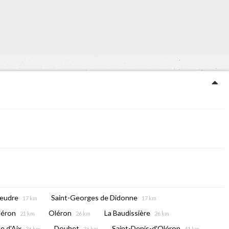
Seudre
Saint-Georges de Didonne
17 km
17 km
léron
Oléron
La Baudissière
21 km
26 km
26 km
île d'Aix
Douhet
Saint-Denis-d'Oléron
36 km
36 km
41 km