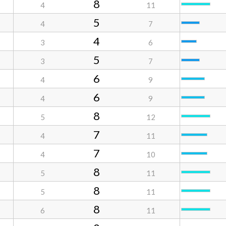
8
4
11
5
4
7
4
3
6
5
3
7
6
4
9
6
4
9
8
5
12
7
4
11
7
4
10
8
5
11
8
5
11
8
6
11