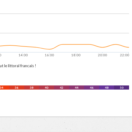
0
14:00
16:00
18:00
20:00
22:00
le littoral francais !
34
36
38
40
42
44
46
48
50