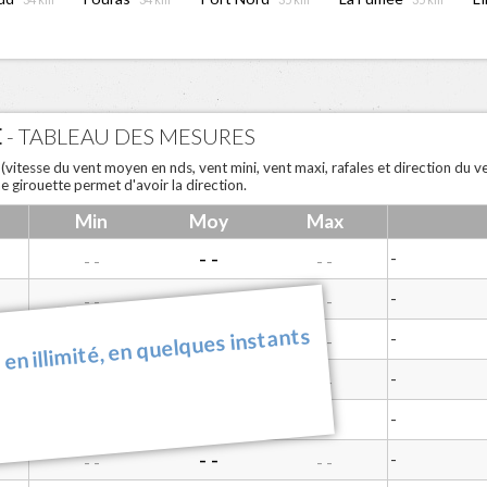
E
- TABLEAU DES MESURES
e
(vitesse du vent moyen en nds, vent mini, vent maxi, rafales et direction du 
e girouette permet d'avoir la direction.
Min
Moy
Max
- -
-
- -
- -
- -
-
- -
- -
 en illimité, en quelques instants
- -
-
- -
- -
- -
-
- -
- -
- -
-
- -
- -
- -
-
- -
- -