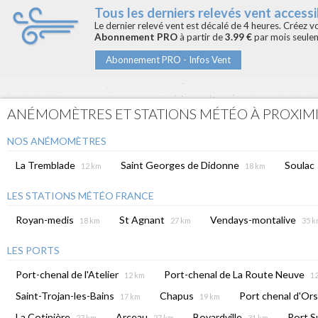
Tous les derniers relevés vent accessib
Le dernier relevé vent est décalé de 4 heures. Créez 
Abonnement PRO
à partir de
3.99 €
par mois seule
Abonnement PRO - Infos Vent
ANÉMOMÈTRES ET STATIONS MÉTÉO À PROXIM
NOS ANÉMOMÈTRES
La Tremblade
Saint Georges de Didonne
Soulac
12 km
18 km
LES STATIONS MÉTÉO FRANCE
Royan-medis
St Agnant
Vendays-montalive
18 km
27 km
35 
LES PORTS
Port-chenal de l'Atelier
Port-chenal de La Route Neuve
12 km
1
Saint-Trojan-les-Bains
Chapus
Port chenal d'Ors
17 km
19 km
La Cotinière
Arceau
Boyardville
Port S
27 km
27 km
31 km