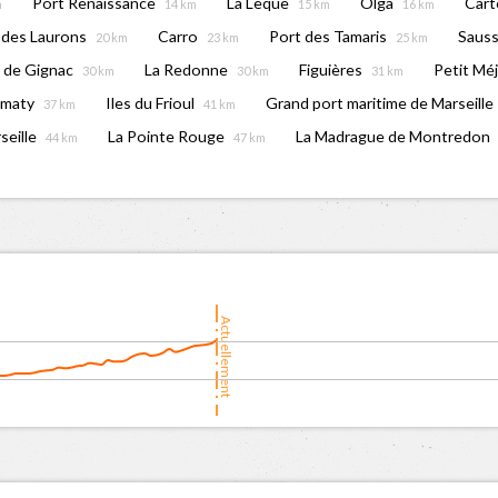
Port Renaissance
La Lèque
Olga
Cart
m
14 km
15 km
16 km
 des Laurons
Carro
Port des Tamaris
Sauss
20 km
23 km
25 km
 de Gignac
La Redonne
Figuières
Petit Mé
30 km
30 km
31 km
umaty
Iles du Frioul
Grand port maritime de Marseille
37 km
41 km
seille
La Pointe Rouge
La Madrague de Montredon
44 km
47 km
Actuellement
6:00
08:00
10:00
12:00
14: