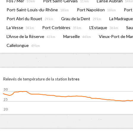
Fos / Mer
Port Saint-Gervais
L'anse Aubran
10 km
11 km
14 k
Port-Saint-Louis-du-Rhône
Port Napoléon
Port
18 km
18 km
Port Abri du Rouet
Grau de la Dent
La Madrague
29 km
29 km
La Vesse
Port Corbières
L'Estaque
Sa
34 km
35 km
36 km
L'Anse de la Réserve
Marseille
Vieux-Port de Mar
43 km
44 km
Callelongue
49 km
Istres
Relevés de température de la station
30
25
20
7. Aug
02:00
04:00
0