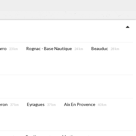
arro
Rognac - Base Nautique
Beauduc
23 km
24 km
28 km
eron
Eyragues
Aix En Provence
37 km
37 km
40 km