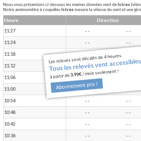
Istres
Nous vous présentons ci-dessous les memes données vent de
(vites
Istres
Notre anémomètre à coupelles
mesure la vitesse du vent et une giro
Heure
Direction
11:27
- -
- -
11:24
- -
- -
Tous les relevés vent accessibles
11:18
- -
- -
Les relevés sont décalés de 4 heures.
11:12
- -
- -
/ mois seulement !
3.99€
à partir de
11:06
- -
- -
Abonnement pro !
11:00
- -
- -
10:54
- -
- -
10:48
- -
- -
10:42
- -
- -
10:36
- -
- -