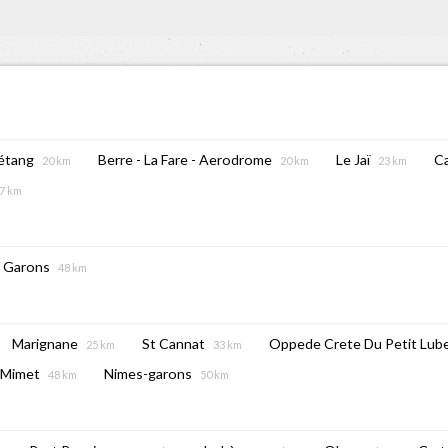
'étang
Berre - La Fare - Aerodrome
Le Jaï
C
20 km
20 km
23 km
7 km
/ Garons
48 km
Marignane
St Cannat
Oppede Crete Du Petit Lub
25 km
33 km
Mimet
Nimes-garons
48 km
50 km