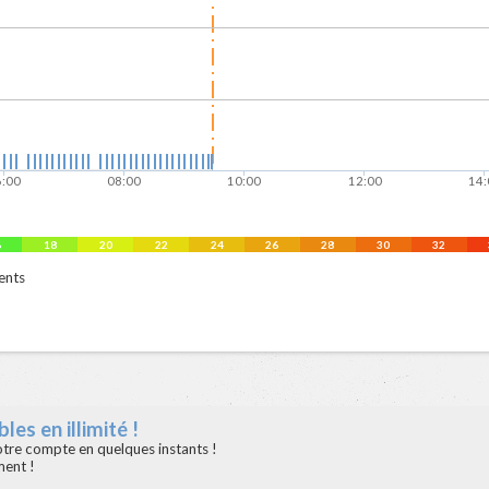
6:00
08:00
10:00
12:00
14:
6
18
20
22
24
26
28
30
32
ents
les en illimité !
votre compte en quelques instants !
ment !