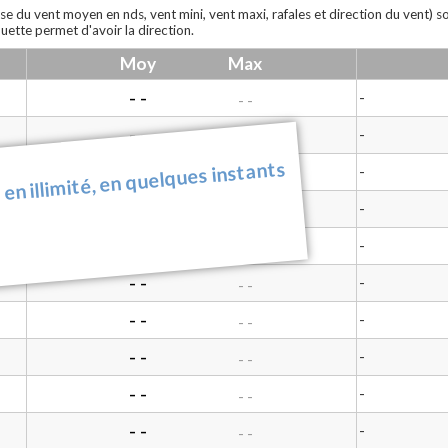
se du vent moyen en nds, vent mini, vent maxi, rafales et direction du vent) 
uette permet d'avoir la direction.
Moy
Max
- -
-
- -
- -
-
- -
 en illimité, en quelques instants
- -
-
- -
- -
-
- -
- -
-
- -
- -
-
- -
- -
-
- -
- -
-
- -
- -
-
- -
- -
-
- -