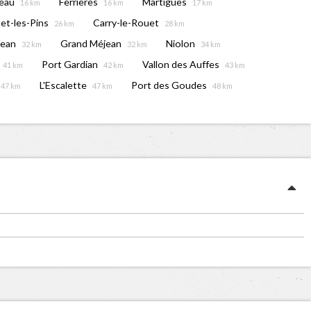
eau
Ferrières
Martigues
16 km
16 km
17 km
et-les-Pins
Carry-le-Rouet
26 km
28 km
jean
Grand Méjean
Niolon
32 km
32 km
34 km
Port Gardian
Vallon des Auffes
41 km
42 km
43 km
L'Escalette
Port des Goudes
47 km
47 km
48 km
00
16:00
18:00
20:00
22:00