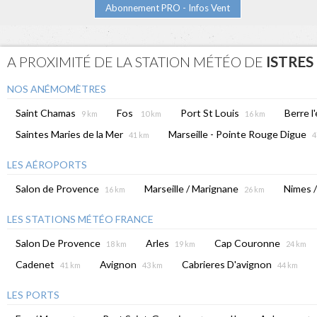
Abonnement PRO - Infos Vent
A PROXIMITÉ DE LA STATION MÉTÉO DE
ISTRES
NOS ANÉMOMÈTRES
Saint Chamas
Fos
Port St Louis
Berre l
9 km
10 km
16 km
Saintes Maries de la Mer
Marseille - Pointe Rouge Digue
41 km
4
LES AÉROPORTS
Salon de Provence
Marseille / Marignane
Nimes 
16 km
26 km
LES STATIONS MÉTÉO FRANCE
Salon De Provence
Arles
Cap Couronne
18 km
19 km
24 km
Cadenet
Avignon
Cabrieres D'avignon
41 km
43 km
44 km
LES PORTS