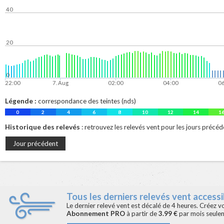
40
20
0
22:00
7. Aug
02:00
04:00
0
Légende :
correspondance des teintes (nds)
0
2
4
6
8
10
12
14
1
Historique des relevés
: retrouvez les relevés vent pour les jours précéd
Jour précédent
Tous les derniers relevés vent accessib
Le dernier relevé vent est décalé de 4 heures. Créez 
Abonnement PRO
à partir de
3.99 €
par mois seule