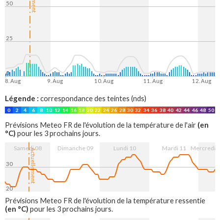
50
25
0
8. Aug
9. Aug
10. Aug
11. Aug
12. Aug
Légende :
correspondance des teintes (nds)
0
2
4
6
8
10
12
14
16
18
20
22
24
26
28
30
32
34
36
38
40
42
44
46
48
50
(en
Prévisions Meteo FR de l'évolution de la température de l'air
°C)
pour les 3 prochains jours.
Samedi 08
Dimanche 09
Lundi 10
Mardi 11
Mercredi 
Actuellement
30
20
8. Aug
9. Aug
10. Aug
11. Aug
12. Aug
Prévisions Meteo FR de l'évolution de la température ressentie
(en °C)
pour les 3 prochains jours.