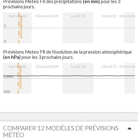
(en mm)
Prévisions Meteo FR des précipitations
pour les 3
prochains jours.
Samedi 08
Dimanche 09
Lundi 10
Mardi 11
Mercredi 
Actuellement
5
0
8. Aug
9. Aug
10. Aug
11. Aug
12. Aug
Prévisions Meteo FR de l'évolution de la pression atmosphérique
(en hPa)
pour les 3 prochains jours.
Samedi 08
Dimanche 09
Lundi 10
Mardi 11
Mercredi 
Actuellement
1,000
900
8. Aug
9. Aug
10. Aug
11. Aug
12. Aug
COMPARER 12 MODÈLES DE PRÉVISIONS
MÉTÉO