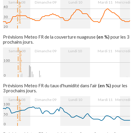
Samedi 08
Dimanche 09
Lundi 10
Mardi 11
Mercredi 
Actuellement
40
30
20
8. Aug
9. Aug
10. Aug
11. Aug
12. Aug
(en %)
Prévisions Meteo FR de la couverture nuageuse
pour les 3
prochains jours.
Samedi 08
Dimanche 09
Lundi 10
Mardi 11
Mercredi 
Actuellement
100
0
8. Aug
9. Aug
10. Aug
11. Aug
12. Aug
(en %)
Prévisions Meteo FR du taux d'humidité dans l'air
pour les
3 prochains jours.
Samedi 08
Dimanche 09
Lundi 10
Mardi 11
Mercredi 
Actuellement
100
50
0
8. Aug
9. Aug
10. Aug
11. Aug
12. Aug