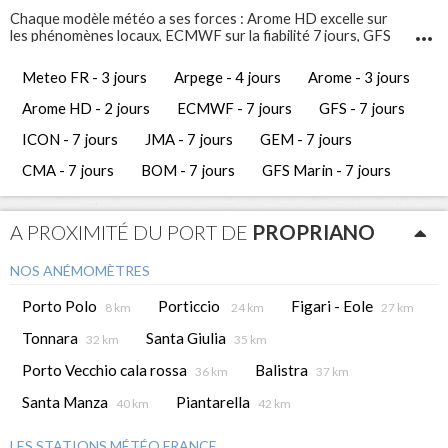
Chaque modèle météo a ses forces : Arome HD excelle sur
les phénomènes locaux, ECMWF sur la fiabilité 7 jours, GFS
Marin sur l'état de la mer. Comparez-les pour prendre les
meilleures décisions de navigation.
Meteo FR - 3 jours
Arpege - 4 jours
Arome - 3 jours
Infosvent vous propose 12 modèles météo différents pour
Propriano
. Ces prévisions météo gratuites vous permettent
Arome HD - 2 jours
ECMWF - 7 jours
GFS - 7 jours
d'avoir une vue complète et de comparer les tendances
météorologiques des jours à venir.
ICON - 7 jours
JMA - 7 jours
GEM - 7 jours
CMA - 7 jours
BOM - 7 jours
GFS Marin - 7 jours
A PROXIMITÉ DU PORT DE
PROPRIANO
NOS ANÉMOMÈTRES
Porto Polo
Porticcio
Figari - Eole
8 km
24 km
27 km
Tonnara
Santa Giulia
32 km
35 km
Porto Vecchio cala rossa
Balistra
36 km
37 km
Santa Manza
Piantarella
40 km
42 km
LES STATIONS MÉTÉO FRANCE