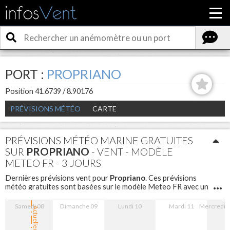
PORT :
PROPRIANO
Position 41.6739 / 8.90176
PRÉVISIONS MÉTÉO
CARTE
PRÉVISIONS MÉTÉO MARINE GRATUITES
SUR
PROPRIANO
- VENT - MODÈLE
METEO FR - 3 JOURS
Propriano
Dernières prévisions vent pour
. Ces prévisions
météo gratuites sont basées sur le modèle Meteo FR avec un
maillage de 5 km sont disponibles pour les 3 prochains jours
avec un pas d'une heure.
Samedi 08
Dimanche 09
Lundi 10
Mardi 11
Mercredi 
Actuellement