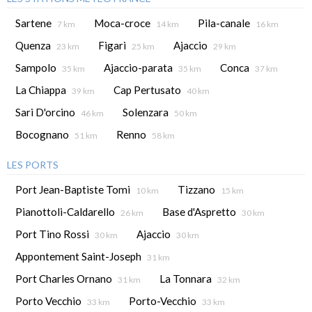
Sartene
Moca-croce
Pila-canale
7 km
14 km
16 km
Quenza
Figari
Ajaccio
23 km
25 km
29 km
Sampolo
Ajaccio-parata
Conca
35 km
35 km
37 km
La Chiappa
Cap Pertusato
39 km
40 km
Sari D'orcino
Solenzara
46 km
50 km
Bocognano
Renno
51 km
58 km
LES PORTS
Port Jean-Baptiste Tomi
Tizzano
10 km
15 km
Pianottoli-Caldarello
Base d'Aspretto
26 km
30 km
Port Tino Rossi
Ajaccio
30 km
30 km
Appontement Saint-Joseph
31 km
Port Charles Ornano
La Tonnara
31 km
32 km
Porto Vecchio
Porto-Vecchio
33 km
33 km