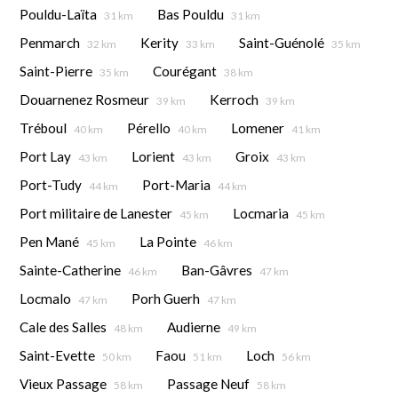
Pouldu-Laïta
Bas Pouldu
31 km
31 km
Penmarch
Kerity
Saint-Guénolé
32 km
33 km
35 km
Saint-Pierre
Courégant
35 km
38 km
Douarnenez Rosmeur
Kerroch
39 km
39 km
Tréboul
Pérello
Lomener
40 km
40 km
41 km
Port Lay
Lorient
Groix
43 km
43 km
43 km
Port-Tudy
Port-Maria
44 km
44 km
Port militaire de Lanester
Locmaria
45 km
45 km
Pen Mané
La Pointe
45 km
46 km
Sainte-Catherine
Ban-Gâvres
46 km
47 km
Locmalo
Porh Guerh
47 km
47 km
Cale des Salles
Audierne
48 km
49 km
Saint-Evette
Faou
Loch
50 km
51 km
56 km
Vieux Passage
Passage Neuf
58 km
58 km