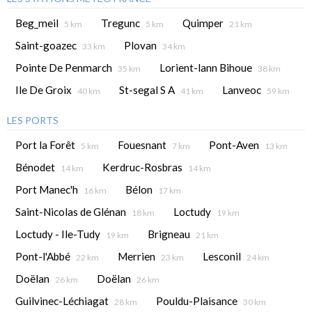
Beg_meil
Tregunc
Quimper
5 km
5 km
21 km
Saint-goazec
Plovan
33 km
34 km
Pointe De Penmarch
Lorient-lann Bihoue
35 km
38 km
Ile De Groix
St-segal S A
Lanveoc
40 km
41 km
59 km
LES PORTS
Port la Forêt
Fouesnant
Pont-Aven
5 km
7 km
13 km
Bénodet
Kerdruc-Rosbras
14 km
14 km
Port Manec'h
Bélon
16 km
17 km
Saint-Nicolas de Glénan
Loctudy
18 km
19 km
Loctudy - Ile-Tudy
Brigneau
19 km
21 km
Pont-l'Abbé
Merrien
Lesconil
22 km
23 km
24 km
Doëlan
Doëlan
26 km
26 km
Guilvinec-Léchiagat
Pouldu-Plaisance
28 km
30 km