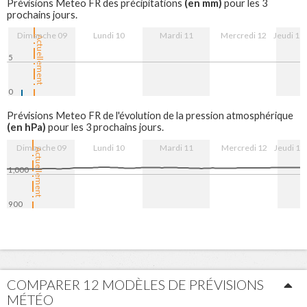
(en mm)
Prévisions Meteo FR des précipitations
pour les 3
prochains jours.
Dimanche 09
Lundi 10
Mardi 11
Mercredi 12
Jeudi 13
Actuellement
5
0
9. Aug
10. Aug
11. Aug
12. Aug
13. Aug
Prévisions Meteo FR de l'évolution de la pression atmosphérique
(en hPa)
pour les 3 prochains jours.
Dimanche 09
Lundi 10
Mardi 11
Mercredi 12
Jeudi 13
Actuellement
1,000
900
9. Aug
10. Aug
11. Aug
12. Aug
13. Aug
COMPARER 12 MODÈLES DE PRÉVISIONS
MÉTÉO