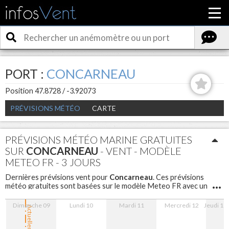
PORT :
CONCARNEAU
Position 47.8728 / -3.92073
PRÉVISIONS MÉTÉO
CARTE
PRÉVISIONS MÉTÉO MARINE GRATUITES
SUR
CONCARNEAU
- VENT - MODÈLE
METEO FR - 3 JOURS
Concarneau
Dernières prévisions vent pour
. Ces prévisions
météo gratuites sont basées sur le modèle Meteo FR avec un
maillage de 5 km sont disponibles pour les 3 prochains jours
avec un pas d'une heure.
Dimanche 09
Lundi 10
Mardi 11
Mercredi 12
Jeudi 13
Actuellement