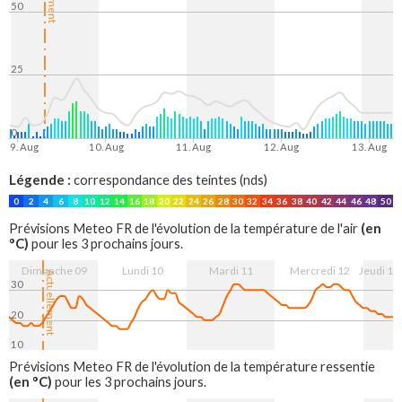
50
25
0
9. Aug
10. Aug
11. Aug
12. Aug
13. Aug
Légende :
correspondance des teintes (nds)
0
2
4
6
8
10
12
14
16
18
20
22
24
26
28
30
32
34
36
38
40
42
44
46
48
50
(en
Prévisions Meteo FR de l'évolution de la température de l'air
°C)
pour les 3 prochains jours.
Dimanche 09
Lundi 10
Mardi 11
Mercredi 12
Jeudi 13
Actuellement
30
20
10
9. Aug
10. Aug
11. Aug
12. Aug
13. Aug
Prévisions Meteo FR de l'évolution de la température ressentie
(en °C)
pour les 3 prochains jours.