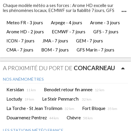
Chaque modèle météo a ses forces : Arome HD excelle sur
les phénomènes locaux, ECMWF sur la fiabilité 7 jours, GFS
Marin sur l'état de la mer. Comparez-les pour prendre les
meilleures décisions de navigation.
Meteo FR - 3 jours
Arpege - 4 jours
Arome - 3 jours
Infosvent vous propose 12 modèles météo différents pour
Concarneau
. Ces prévisions météo gratuites vous
Arome HD - 2 jours
ECMWF - 7 jours
GFS - 7 jours
permettent d'avoir une vue complète et de comparer les
tendances météorologiques des jours à venir.
ICON - 7 jours
JMA - 7 jours
GEM - 7 jours
CMA - 7 jours
BOM - 7 jours
GFS Marin - 7 jours
A PROXIMITÉ DU PORT DE
CONCARNEAU
NOS ANÉMOMÈTRES
Kersidan
Benodet retour fin annee
11 km
12 km
Loctudy
Le Steir Penmarc'h
19 km
32 km
La Torche - St Jean Trolimon
Fort Bloque
32 km
35 km
Douarnenez Pentrez
Chèvre
44 km
58 km
LES STATIONS MÉTÉO FRANCE