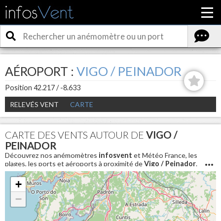
AÉROPORT :
VIGO / PEINADOR
Position 42.217 / -8.633
RELEVÉS VENT
CARTE
CARTE DES VENTS AUTOUR DE
VIGO /
PEINADOR
Découvrez nos anémomètres
infosvent
et Météo France, les
plages, les ports et aéroports à proximité de
Vigo / Peinador
.
Pour connaitre les conditions météo en direct et avoir la
vitesse du vent aujourd'hui autour de
Vigo / Peinador
+
−