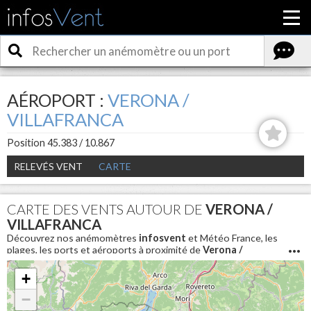
AÉROPORT :
VERONA /
VILLAFRANCA
Position 45.383 / 10.867
RELEVÉS VENT
CARTE
CARTE DES VENTS AUTOUR DE
VERONA /
VILLAFRANCA
Découvrez nos anémomètres
infosvent
et Météo France, les
plages, les ports et aéroports à proximité de
Verona /
Villafranca
. Pour connaitre les conditions météo en direct et
avoir la vitesse du vent aujourd'hui autour de
Verona /
+
Villafranca
−