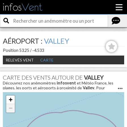
AÉROPORT :
VALLEY
Position 53.25 / -4.533
RELEVÉS VENT
CARTE
CARTE DES VENTS AUTOUR DE
VALLEY
Découvrez nos anémomètres
infosvent
et Météo France, les
plages, les ports et aéroports à proximité de
Valley
. Pour
connaitre les conditions météo en direct et avoir la vitesse du
vent aujourd'hui autour de
Valley
+
−