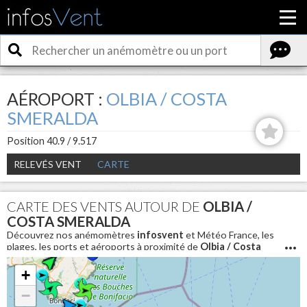
AÉROPORT :
OLBIA / COSTA
SMERALDA
Position 40.9 / 9.517
RELEVÉS VENT
CARTE
CARTE DES VENTS AUTOUR DE
OLBIA /
COSTA SMERALDA
Découvrez nos anémomètres
infosvent
et Météo France, les
plages, les ports et aéroports à proximité de
Olbia / Costa
Smeralda
. Pour connaitre les conditions météo en direct et
avoir la vitesse du vent aujourd'hui autour de
Olbia / Costa
+
Smeralda
−