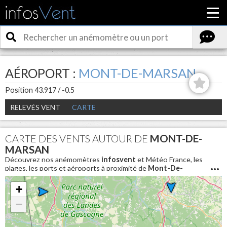
AÉROPORT :
MONT-DE-MARSAN
Position 43.917 / -0.5
RELEVÉS VENT
CARTE
CARTE DES VENTS AUTOUR DE
MONT-DE-
MARSAN
Découvrez nos anémomètres
infosvent
et Météo France, les
plages, les ports et aéroports à proximité de
Mont-De-
Marsan
. Pour connaitre les conditions météo en direct et
avoir la vitesse du vent aujourd'hui autour de
Mont-De-
+
Marsan
−