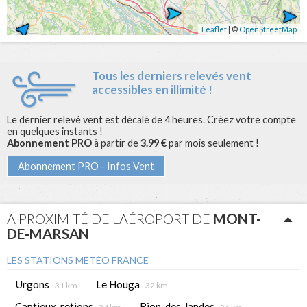
Leaflet
| ©
OpenStreetMap
Tous les derniers relevés vent
accessibles en illimité !
Le dernier relevé vent est décalé de 4 heures. Créez votre compte
en quelques instants !
Abonnement PRO
à partir de
3.99 €
par mois seulement !
Abonnement PRO - Infos Vent
A PROXIMITÉ DE L'AÉROPORT DE
MONT-
DE-MARSAN
LES STATIONS MÉTÉO FRANCE
Urgons
Le Houga
31 km
32 km
Captieux-retjons
Rion-des-landes