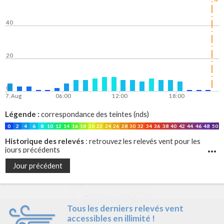
40
20
0
7. Aug
06:00
12:00
18:00
Légende :
correspondance des teintes (nds)
0
2
4
6
8
10
12
14
16
18
20
22
24
26
28
30
32
34
36
38
40
42
44
46
48
50
Historique des relevés
: retrouvez les relevés vent pour les
jours précédents
Jour précédent
Tous les derniers relevés vent
accessibles en illimité !