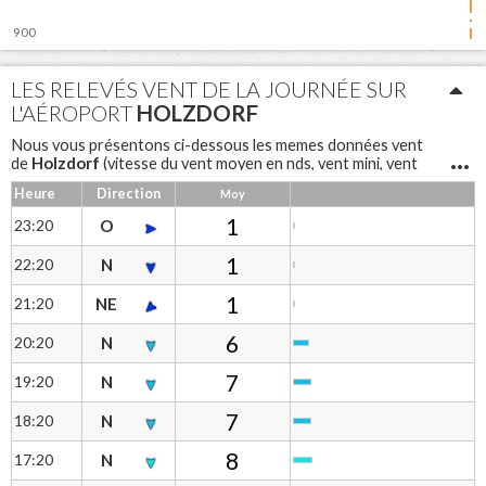
900
06:00
12:00
18:00
LES RELEVÉS VENT DE LA JOURNÉE SUR
L'AÉROPORT
HOLZDORF
Nous vous présentons ci-dessous les memes données vent
Holzdorf
de
(vitesse du vent moyen en nds, vent mini, vent
maxi, rafales et direction du vent) sous forme de tableau pour
Heure
Direction
Moy
une lecture différente
Holzdorf
Notre anémomètre à coupelles
mesure la vitesse
1
23:20
O
du vent et une girouette permet d'avoir la direction.
1
22:20
N
1
21:20
NE
6
20:20
N
7
19:20
N
7
18:20
N
8
17:20
N