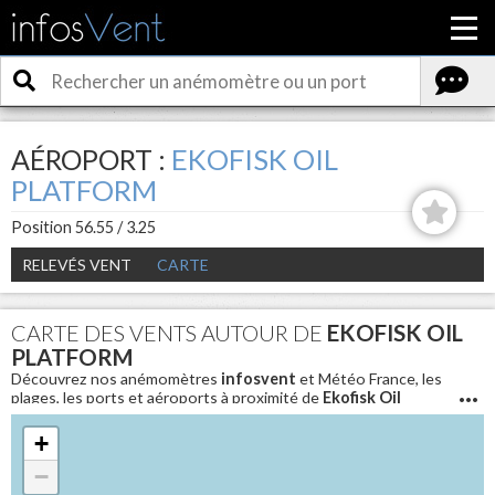
AÉROPORT :
EKOFISK OIL
PLATFORM
Position 56.55 / 3.25
RELEVÉS VENT
CARTE
CARTE DES VENTS AUTOUR DE
EKOFISK OIL
PLATFORM
Découvrez nos anémomètres
infosvent
et Météo France, les
plages, les ports et aéroports à proximité de
Ekofisk Oil
Platform
. Pour connaitre les conditions météo en direct et
avoir la vitesse du vent aujourd'hui autour de
Ekofisk Oil
+
Platform
−