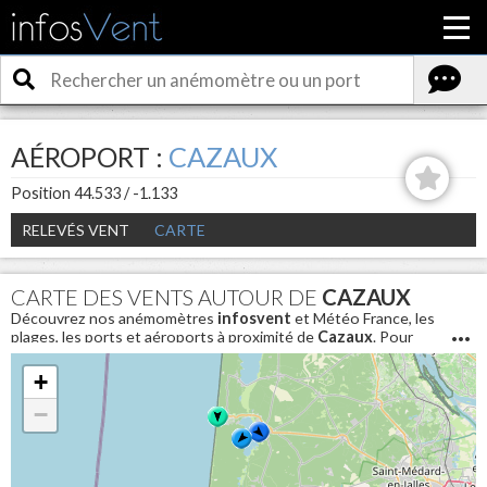
AÉROPORT :
CAZAUX
Position 44.533 / -1.133
RELEVÉS VENT
CARTE
CARTE DES VENTS AUTOUR DE
CAZAUX
Découvrez nos anémomètres
infosvent
et Météo France, les
plages, les ports et aéroports à proximité de
Cazaux
. Pour
connaitre les conditions météo en direct et avoir la vitesse du
vent aujourd'hui autour de
Cazaux
+
−