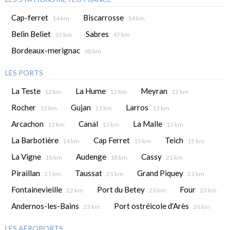
Cap-ferret
Biscarrosse
14 km
14 km
Belin Beliet
Sabres
22 km
47 km
Bordeaux-merignac
48 km
LES PORTS
La Teste
La Hume
Meyran
12 km
12 km
12 km
Rocher
Gujan
Larros
13 km
13 km
13 km
Arcachon
Canal
La Malle
13 km
13 km
13 km
La Barbotière
Cap Ferret
Teich
14 km
15 km
15 km
La Vigne
Audenge
Cassy
18 km
18 km
21 km
Piraillan
Taussat
Grand Piquey
21 km
21 km
21 km
Fontainevieille
Port du Betey
Four
22 km
23 km
23 km
Andernos-les-Bains
Port ostréicole d'Arès
23 km
26 km
LES AÉROPORTS