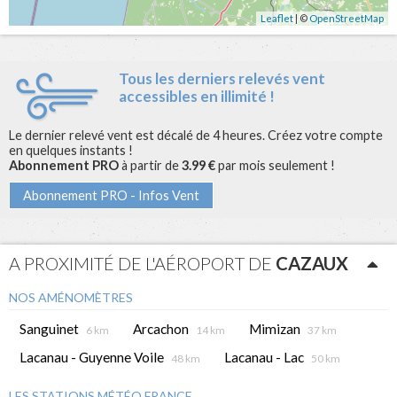
Leaflet
| ©
OpenStreetMap
Tous les derniers relevés vent
accessibles en illimité !
Le dernier relevé vent est décalé de 4 heures. Créez votre compte
en quelques instants !
Abonnement PRO
à partir de
3.99 €
par mois seulement !
Abonnement PRO - Infos Vent
A PROXIMITÉ DE L'AÉROPORT DE
CAZAUX
NOS AMÉNOMÈTRES
Sanguinet
Arcachon
Mimizan
6 km
14 km
37 km
Lacanau - Guyenne Voile
Lacanau - Lac
48 km
50 km
LES STATIONS MÉTÉO FRANCE