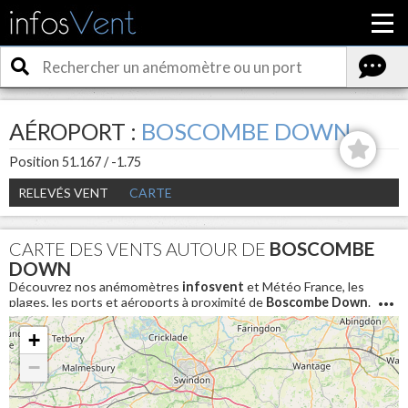
AÉROPORT :
BOSCOMBE DOWN
Position 51.167 / -1.75
RELEVÉS VENT
CARTE
CARTE DES VENTS AUTOUR DE
BOSCOMBE
DOWN
Découvrez nos anémomètres
infosvent
et Météo France, les
plages, les ports et aéroports à proximité de
Boscombe Down
.
Pour connaitre les conditions météo en direct et avoir la
vitesse du vent aujourd'hui autour de
Boscombe Down
+
−