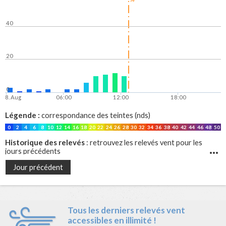
40
20
0
8. Aug
06:00
12:00
18:00
Légende :
correspondance des teintes (nds)
0
2
4
6
8
10
12
14
16
18
20
22
24
26
28
30
32
34
36
38
40
42
44
46
48
50
Historique des relevés
: retrouvez les relevés vent pour les
jours précédents
Jour précédent
Tous les derniers relevés vent
accessibles en illimité !