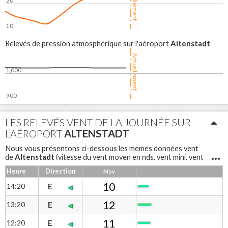
Actuellement
20
10
06:00
12:00
18:00
Altenstadt
Relevés de pression atmosphérique sur l'aéroport
Actuellement
1,000
900
06:00
12:00
18:00
LES RELEVÉS VENT DE LA JOURNÉE SUR
L'AÉROPORT
ALTENSTADT
Nous vous présentons ci-dessous les memes données vent
Altenstadt
de
(vitesse du vent moyen en nds, vent mini, vent
maxi, rafales et direction du vent) sous forme de tableau pour
Heure
Direction
Moy
une lecture différente
Altenstadt
Notre anémomètre à coupelles
mesure la vitesse
10
14:20
E
du vent et une girouette permet d'avoir la direction.
12
13:20
E
11
12:20
E